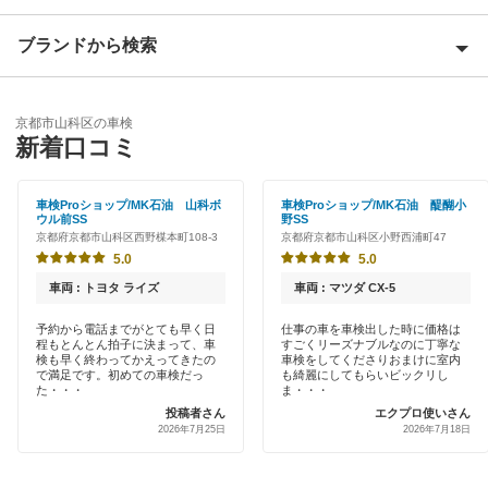
京都市上京区
ブランドから検索
Award 受賞店
京都市北区
優良店
「車検の速太郎」
京都市左京区
京都市山科区の車検
特典あり
新着口コミ
コスモの車検
京都市下京区
初めて来店割りあり
車検のコバック
車検Proショップ/MK石油 山科ボ
車検Proショップ/MK石油 醍醐小
京都市中京区
ウル前SS
野SS
新車初回割りあり
京都府京都市山科区西野楳本町108-3
京都府京都市山科区小野西浦町47
上原B-cle車検
京都市西京区
5.0
5.0
早割りあり
ウルトラ車検
車両 : トヨタ ライズ
車両 : マツダ CX-5
京都市東山区
クレジットカードOK
予約から電話までがとても早く日
仕事の車を車検出した時に価格は
マッハ車検
京都市伏見区
程もとんとん拍子に決まって、車
すごくリーズナブルなのに丁寧な
土日祝OK
検も早く終わってかえってきたの
車検をしてくださりおまけに室内
で満足です。初めての車検だっ
も綺麗にしてもらいビックリし
安心WE！車検
京都市南区
た・・・
ま・・・
代車あり
投稿者さん
エクプロ使いさん
京都市
2026年7月25日
2026年7月18日
閉じる
引取り・納車あり