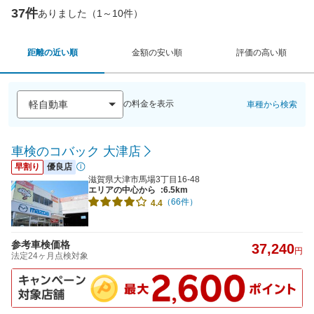
37件
ありました（1～10件）
距離の近い順
金額の安い順
評価の高い順
の料金を表示
車種から検索
車検のコバック 大津店
早割り
優良店
滋賀県大津市馬場3丁目16-48
エリアの中心から
:6.5km
（66件）
4.4
参考車検価格
37,240
円
法定24ヶ月点検対象