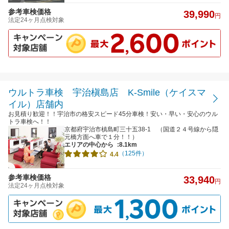
参考車検価格
39,990
円
法定24ヶ月点検対象
ウルトラ車検 宇治槇島店 K-Smile（ケイスマ
イル）店舗内
お見積り歓迎！！宇治市の格安スピード45分車検！安い・早い・安心のウル
トラ車検へ！！
京都府宇治市槙島町三十五38-1 （国道２４号線から隠
元橋方面へ車で１分！！）
エリアの中心から
:8.1km
（125件）
4.4
参考車検価格
33,940
円
法定24ヶ月点検対象