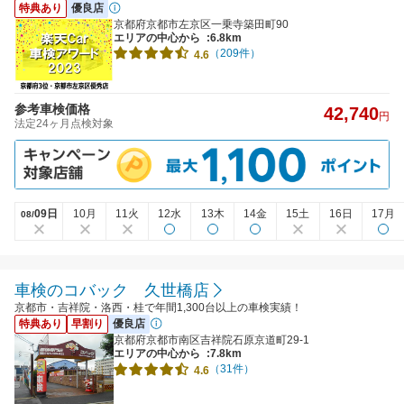
特典あり
優良店
京都府京都市左京区一乗寺築田町90
エリアの中心から
:6.8km
（209件）
4.6
参考車検価格
42,740
円
法定24ヶ月点検対象
09日
10月
11火
12水
13木
14金
15土
16日
17月
08/
車検のコバック 久世橋店
京都市・吉祥院・洛西・桂で年間1,300台以上の車検実績！
特典あり
早割り
優良店
京都府京都市南区吉祥院石原京道町29-1
エリアの中心から
:7.8km
（31件）
4.6