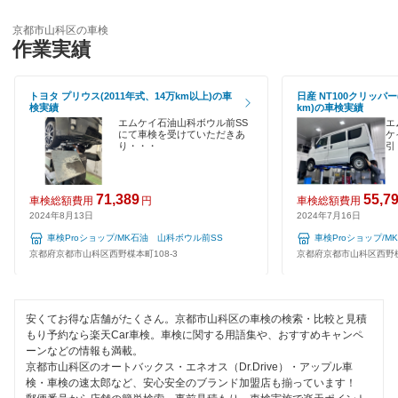
輸入車OK
閉じる
京都市山科区の車検
ハイブリッド車OK
作業実績
EV車OK
トヨタ プリウス(2011年式、14万km以上)の車
日産 NT100クリッパー
検実績
km)の車検実績
120分以内の車検
エムケイ石油山科ボウル前SS
エ
にて車検を受けていただきあ
ケ
り・・・
引
1日車検
夜間受付
71,389
55,7
車検総額費用
円
車検総額費用
2024年8月13日
2024年7月16日
整備保証
車検Proショップ/MK石油 山科ボウル前SS
車検Proショップ/
京都府京都市山科区西野楳本町108-3
京都府京都市山科区西野楳本
1級整備士在籍
コンピューター診断
安くてお得な店舗がたくさん。京都市山科区の車検の検索・比較と見積
もり予約なら楽天Car車検。車検に関する用語集や、おすすめキャンペ
閉じる
ーンなどの情報も満載。
京都市山科区のオートバックス・エネオス（Dr.Drive）・アップル車
検・車検の速太郎など、安心安全のブランド加盟店も揃っています！