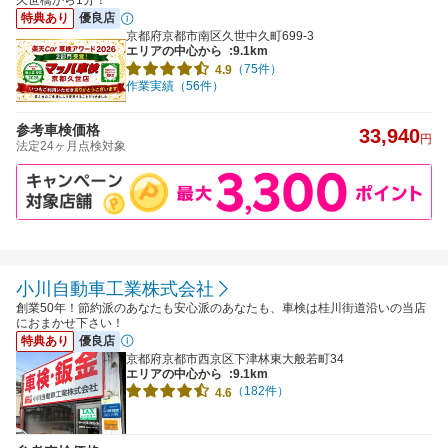
久世橋から1分！
特典あり
優良店
京都府京都市南区久世中久町699-3
エリアの中心から
:9.1km
（75件）
4.9
作業実績（56件）
参考車検価格
33,940
円
法定24ヶ月点検対象
小川自動車工業株式会社
創業50年！節約派のあなたも安心派のあなたも、車検は桂川街道沿いの当店
におまかせ下さい！
特典あり
優良店
京都府京都市西京区下津林東大般若町34
エリアの中心から
:9.1km
（182件）
4.6