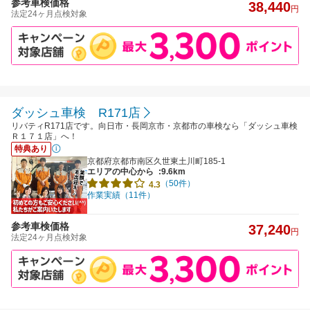
参考車検価格
38,440
円
法定24ヶ月点検対象
ダッシュ車検 R171店
リバティR171店です。向日市・長岡京市・京都市の車検なら「ダッシュ車検
Ｒ１７１店」へ！
特典あり
京都府京都市南区久世東土川町185-1
エリアの中心から
:9.6km
（50件）
4.3
作業実績（11件）
参考車検価格
37,240
円
法定24ヶ月点検対象