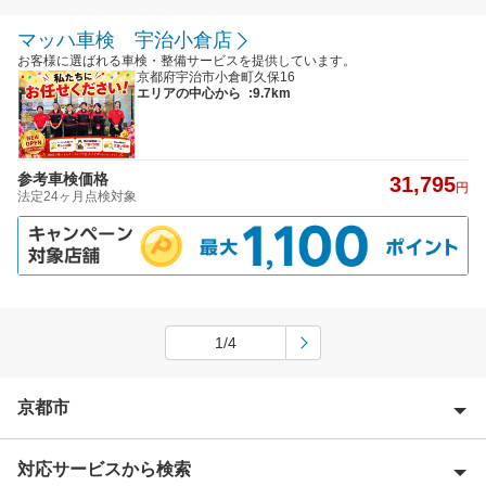
マッハ車検 宇治小倉店
お客様に選ばれる車検・整備サービスを提供しています。
京都府宇治市小倉町久保16
エリアの中心から
:9.7km
参考車検価格
31,795
円
法定24ヶ月点検対象
1/4
京都市
対応サービスから検索
京都市右京区