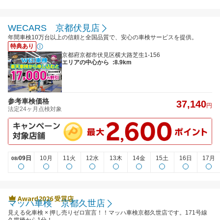
WECARS 京都伏見店
年間車検10万台以上の信頼と全国品質で、安心の車検サービスを提供。
特典あり
京都府京都市伏見区横大路芝生1-156
エリアの中心から
:8.9km
参考車検価格
37,140
円
法定24ヶ月点検対象
09日
10月
11火
12水
13木
14金
15土
16日
17月
08/
マッハ車検 京都久世店
見える化車検 × 押し売りゼロ宣言！！マッハ車検京都久世店です。171号線