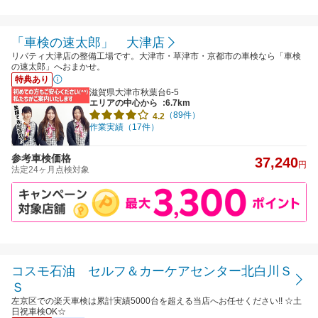
「車検の速太郎」 大津店
リバティ大津店の整備工場です。大津市・草津市・京都市の車検なら「車検
の速太郎」へおまかせ。
特典あり
滋賀県大津市秋葉台6-5
エリアの中心から
:6.7km
（89件）
4.2
作業実績（17件）
参考車検価格
37,240
円
法定24ヶ月点検対象
コスモ石油 セルフ＆カーケアセンター北白川Ｓ
Ｓ
左京区での楽天車検は累計実績5000台を超える当店へお任せください!! ☆土
日祝車検OK☆