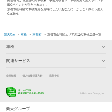
郵便番号から店舗の簡単検索、事前見積もり、車検実施で楽天ポイント
500ポイントが付与されます。
京都市山科区で車検費用をお得にしたいあなたに、かしこく探そう楽天
Car車検。
楽天Car
車検
京都府
京都市山科区エリア周辺の車検店舗一覧
車検
関連サービス
トップ
マイページ
メリット
ご利用ガイド
試乗・商談
新車購入
企業情報
個人情報保護方針
採用情報
車検の基礎知識
キャンペーン一覧
楽天Car車買取
車検予約
ランキング
よくある質問
キズ修理予約
洗車・コーティング予約
© Rakuten Group, Inc.
メンテナンス管理
タイヤ・パーツ購入
タイヤ交換サービス
楽天Car マガジン
楽天グループ