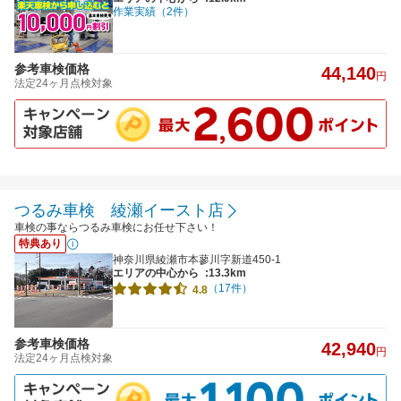
作業実績（2件）
参考車検価格
44,140
円
法定24ヶ月点検対象
つるみ車検 綾瀬イースト店
車検の事ならつるみ車検にお任せ下さい！
特典あり
神奈川県綾瀬市本蓼川字新道450-1
エリアの中心から
:13.3km
（17件）
4.8
参考車検価格
42,940
円
法定24ヶ月点検対象