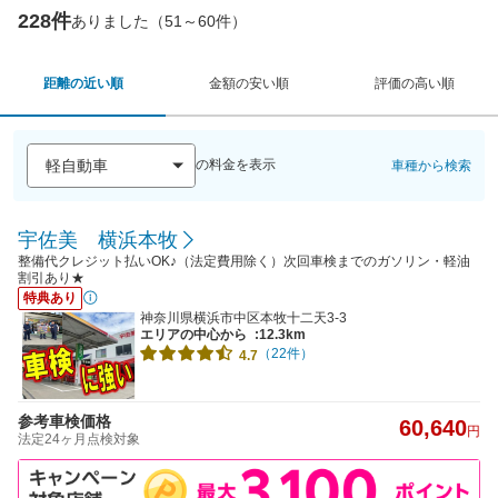
228件
ありました（51～60件）
距離の近い順
金額の安い順
評価の高い順
の料金を表示
車種から検索
宇佐美 横浜本牧
整備代クレジット払いOK♪（法定費用除く）次回車検までのガソリン・軽油
割引あり★
特典あり
神奈川県横浜市中区本牧十二天3-3
エリアの中心から
:12.3km
（22件）
4.7
参考車検価格
60,640
円
法定24ヶ月点検対象