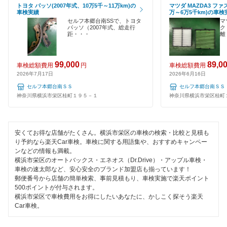
トヨタ パッソ(2007年式、10万5千～11万km)の
マツダ MAZDA3 ファ
EV車OK
車検実績
万～6万5千km)の車検
ミタニ車検
横浜市保土ケ谷区
セルフ本郷台南SSで、トヨタ
マ
120分以内の車検
パッソ（2007年式、総走行
ク
距・・・
離
GTNET×カフェ車検
横浜市緑区
1日車検
キグナス車検
横浜市南区
99,000
89,0
車検総額費用
円
車検総額費用
夜間受付
2026年7月17日
2026年6月16日
マッハ車検
横浜市
セルフ本郷台南ＳＳ
セルフ本郷台南ＳＳ
整備保証
神奈川県横浜市栄区桂町１９５－１
神奈川県横浜市栄区桂町
オートビークル車検
1級整備士在籍
閉じる
出光興産「らくらく安心車検」
コンピューター診断
安くてお得な店舗がたくさん。横浜市栄区の車検の検索・比較と見積も
アクセル車検
り予約なら楽天Car車検。車検に関する用語集や、おすすめキャンペー
ンなどの情報も満載。
横浜市栄区のオートバックス・エネオス（Dr.Drive）・アップル車検・
トヨタディーラー
閉じる
車検の速太郎など、安心安全のブランド加盟店も揃っています！
郵便番号から店舗の簡単検索、事前見積もり、車検実施で楽天ポイント
ベアーズ車検
500ポイントが付与されます。
横浜市栄区で車検費用をお得にしたいあなたに、かしこく探そう楽天
安心WE！車検
Car車検。