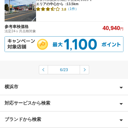
エリアの中心から
:13.5km
（1件）
3.8
参考車検価格
40,940
円
法定24ヶ月点検対象
6/23
横浜市
対応サービスから検索
横浜市青葉区
横浜市旭区
ブランドから検索
Award 受賞店
横浜市泉区