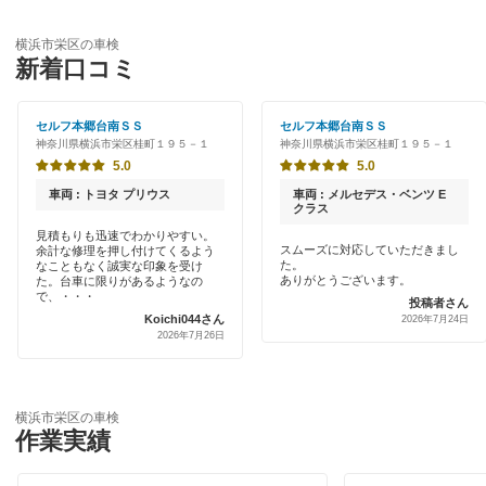
優良店
ENEOS
横浜市磯子区
横浜市栄区の車検
特典あり
新着口コミ
「車検の速太郎」
横浜市神奈川区
初めて来店割りあり
アップル車検
セルフ本郷台南ＳＳ
セルフ本郷台南ＳＳ
横浜市金沢区
神奈川県横浜市栄区桂町１９５－１
神奈川県横浜市栄区桂町１９５－１
新車初回割りあり
オートバックス
5.0
5.0
横浜市港南区
早割りあり
車両 : トヨタ プリウス
車両 : メルセデス・ベンツ E
中部自動車販売（チューブ＆BCN）
クラス
横浜市港北区
クレジットカードOK
見積もりも迅速でわかりやすい。
スムーズに対応していただきまし
余計な修理を押し付けてくるよう
車検館
横浜市瀬谷区
た。
なこともなく誠実な印象を受け
土日祝OK
ありがとうございます。
た。台車に限りがあるようなの
出光リテール車検
で、・・・
投稿者さん
横浜市都筑区
Koichi044さん
2026年7月24日
代車あり
2026年7月26日
伊藤忠エネクス
横浜市鶴見区
引取り・納車あり
宇佐美車検
横浜市戸塚区
輸入車OK
横浜市栄区の車検
コスモの車検
作業実績
横浜市中区
ハイブリッド車OK
車検のコバック
横浜市西区