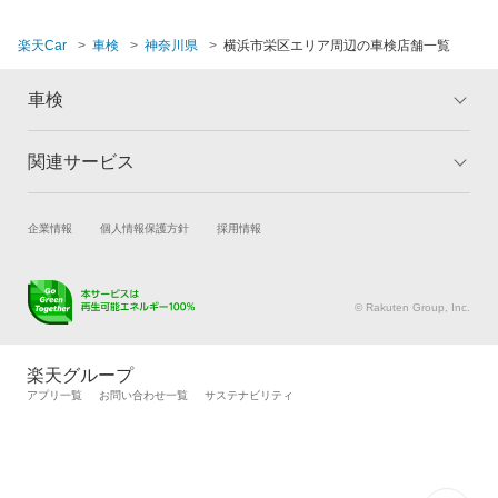
閉じる
楽天Car
車検
神奈川県
横浜市栄区エリア周辺の車検店舗一覧
車検
関連サービス
トップ
マイページ
メリット
ご利用ガイド
試乗・商談
新車購入
企業情報
個人情報保護方針
採用情報
車検の基礎知識
キャンペーン一覧
楽天Car車買取
車検予約
ランキング
よくある質問
キズ修理予約
洗車・コーティング予約
© Rakuten Group, Inc.
メンテナンス管理
タイヤ・パーツ購入
タイヤ交換サービス
楽天Car マガジン
楽天グループ
自動車カタログ
自動車保険
アプリ一覧
お問い合わせ一覧
サステナビリティ
楽天マイカー割