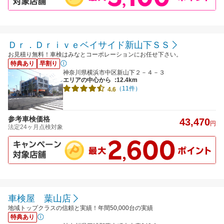
Ｄｒ．Ｄｒｉｖｅベイサイド新山下ＳＳ
お見積り無料！車検はみなとコーポレーションにお任せ下さい。
特典あり
早割り
神奈川県横浜市中区新山下２－４－３
エリアの中心から
:12.4km
（11件）
4.6
参考車検価格
43,470
円
法定24ヶ月点検対象
車検屋 葉山店
地域トップクラスの信頼と実績！年間50,000台の実績
特典あり