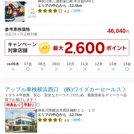
神奈川県三浦郡葉山町木古庭649-1
エリアの中心から
:12.4km
（16件）
4.2
参考車検価格
46,040
円
法定24ヶ月点検対象
06木
07金
08土
09日
10月
11火
12水
13木
14金
08/
アップル車検横浜西口 (株)ワイズカーセールス
１９５４年創業 安心・安全なカーライフのため、最新技術をディーラー品
質でお届けします！
特典あり
早割り
神奈川県横浜市西区楠町１２－１０
エリアの中心から
:12.7km
（39件）
4.6