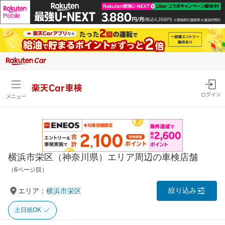
楽天Car車検
ログイン
メニュー
横浜市栄区（神奈川県）エリア周辺の車検店舗
（6ページ目）
絞り込み
エリア：
横浜市栄区
土日祝OK