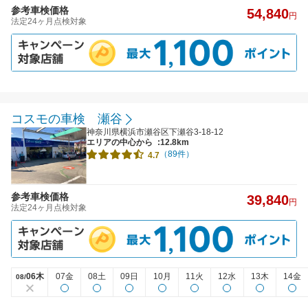
参考車検価格
54,840
円
法定24ヶ月点検対象
コスモの車検 瀬谷
神奈川県横浜市瀬谷区下瀬谷3-18-12
エリアの中心から
:12.8km
（89件）
4.7
参考車検価格
39,840
円
法定24ヶ月点検対象
06木
07金
08土
09日
10月
11火
12水
13木
14金
08/