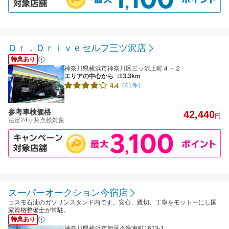
Ｄｒ．Ｄｒｉｖｅセルフ三ツ沢店
特典あり
神奈川県横浜市神奈川区三ッ沢上町４－２
エリアの中心から
:13.3km
（41件）
4.4
参考車検価格
42,440
円
法定24ヶ月点検対象
スーパーオークション今宿店
コスモ石油のガソリンスタンド内です。安心、親切、丁寧をモットーにし国
家資格整備士が常駐。
特典あり
神奈川県横浜市旭区今宿東町1623-1