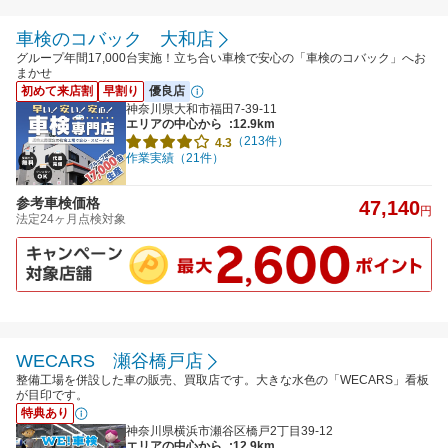
車検のコバック 大和店
グループ年間17,000台実施！立ち合い車検で安心の「車検のコバック」へお
まかせ
初めて来店割
早割り
優良店
神奈川県大和市福田7-39-11
エリアの中心から
:12.9km
（213件）
4.3
作業実績（21件）
参考車検価格
47,140
円
法定24ヶ月点検対象
WECARS 瀬谷橋戸店
整備工場を併設した車の販売、買取店です。大きな水色の「WECARS」看板
が目印です。
特典あり
神奈川県横浜市瀬谷区橋戸2丁目39-12
エリアの中心から
:12.9km