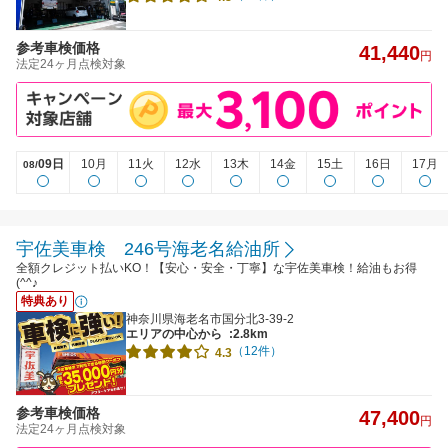
参考車検価格
41,440
円
法定24ヶ月点検対象
09日
10月
11火
12水
13木
14金
15土
16日
17月
08/
宇佐美車検 246号海老名給油所
全額クレジット払いKO！【安心・安全・丁寧】な宇佐美車検！給油もお得
(^^♪
特典あり
神奈川県海老名市国分北3-39-2
エリアの中心から
:2.8km
（12件）
4.3
参考車検価格
47,400
円
法定24ヶ月点検対象