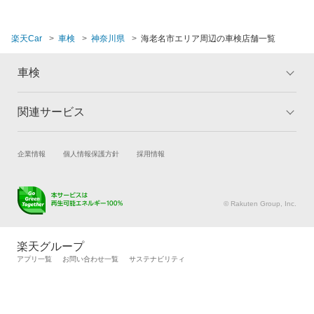
閉じる
楽天Car
車検
神奈川県
海老名市エリア周辺の車検店舗一覧
車検
関連サービス
トップ
マイページ
メリット
ご利用ガイド
試乗・商談
新車購入
企業情報
個人情報保護方針
採用情報
車検の基礎知識
キャンペーン一覧
楽天Car車買取
車検予約
ランキング
よくある質問
キズ修理予約
洗車・コーティング予約
© Rakuten Group, Inc.
メンテナンス管理
タイヤ・パーツ購入
タイヤ交換サービス
楽天Car マガジン
楽天グループ
自動車カタログ
自動車保険
アプリ一覧
お問い合わせ一覧
サステナビリティ
楽天マイカー割