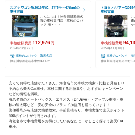
中郡
ハイブリッド車OK
スズキ ワゴンR(2016年式、3万5千～4万km)の
トヨタ ハリアー(2015
車検のコバック
車検実績
車検実績
秦野市
EV車OK
こんにちは！神奈川県海老名
こ
市の車検専門店「車検のコバ
市
ミタニ車検
平塚市
ック 海・・・
ッ
120分以内の車検
GTNET×カフェ車検
藤沢市
1日車検
112,976
94,1
車検総額費用
円
車検総額費用
キグナス車検
2024年12月29日
2024年11月10日
三浦郡
夜間受付
車検のコバック 海老名店
車検のコバック 海
ホリデー車検
三浦市
神奈川県海老名市中野3-11-21
神奈川県海老名市中野3-11
整備保証
マッハ車検
南足柄市
1級整備士在籍
安くてお得な店舗がたくさん。海老名市の車検の検索・比較と見積もり
オートビークル車検
大和市
予約なら楽天Car車検。車検に関する用語集や、おすすめキャンペーン
コンピューター診断
などの情報も満載。
出光興産「らくらく安心車検」
横須賀市
海老名市のオートバックス・エネオス（Dr.Drive）・アップル車検・車
検の速太郎など、安心安全のブランド加盟店も揃っています！
トヨタディーラー
閉じる
郵便番号から店舗の簡単検索、事前見積もり、車検実施で楽天ポイント
閉じる
500ポイントが付与されます。
ベアーズ車検
海老名市で車検費用をお得にしたいあなたに、かしこく探そう楽天Car
車検。
安心WE！車検