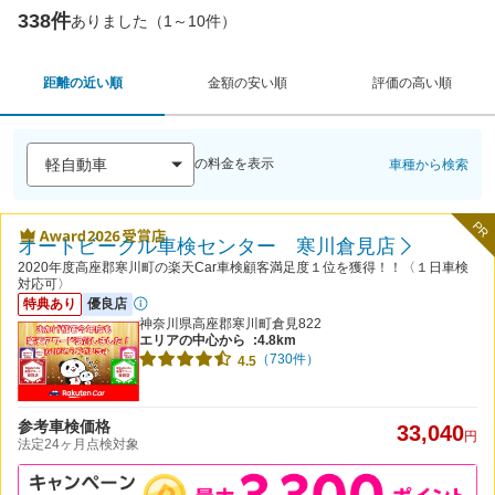
338件
ありました（1～10件）
距離の近い順
金額の安い順
評価の高い順
の料金を表示
車種から検索
PR
オートビークル車検センター 寒川倉見店
2020年度高座郡寒川町の楽天Car車検顧客満足度１位を獲得！！〈１日車検
対応可〉
特典あり
優良店
神奈川県高座郡寒川町倉見822
エリアの中心から
:4.8km
（730件）
4.5
参考車検価格
33,040
円
法定24ヶ月点検対象