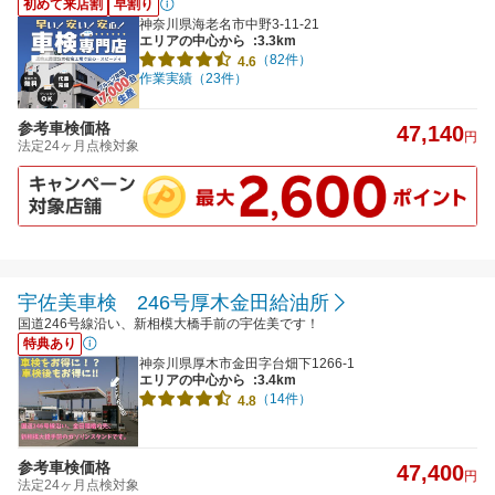
初めて来店割
早割り
神奈川県海老名市中野3-11-21
エリアの中心から
:3.3km
（82件）
4.6
作業実績（23件）
参考車検価格
47,140
円
法定24ヶ月点検対象
宇佐美車検 246号厚木金田給油所
国道246号線沿い、新相模大橋手前の宇佐美です！
特典あり
神奈川県厚木市金田字台畑下1266-1
エリアの中心から
:3.4km
（14件）
4.8
参考車検価格
47,400
円
法定24ヶ月点検対象