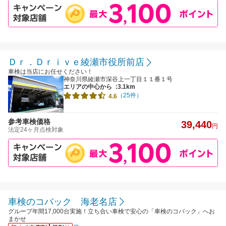
Ｄｒ．Ｄｒｉｖｅ綾瀬市役所前店
車検は当店にお任せください！
神奈川県綾瀬市深谷上一丁目１１番１号
エリアの中心から
:3.1km
（25件）
4.6
参考車検価格
39,440
円
法定24ヶ月点検対象
車検のコバック 海老名店
グループ年間17,000台実施！立ち合い車検で安心の「車検のコバック」へお
まかせ