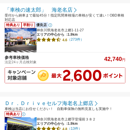
「車検の速太郎」 海老名店
受付から納車まで最短45分！指定民間車検場の車検が安くて速い！OBD車検
対応店
特典あり
早割り
優良店
神奈川県海老名市上郷1-11-27
エリアの中心から
:1.9km
（273件）
4.6
参考車検価格
42,740
円
法定24ヶ月点検対象
Ｄｒ．Ｄｒｉｖｅセルフ海老名上郷店
車検は当店にお任せください！ 自動車保険の無料見直しも実施中！
特典あり
神奈川県海老名市上郷字堂場前３８２
エリアの中心から
:1.9km
（13件）
4.8