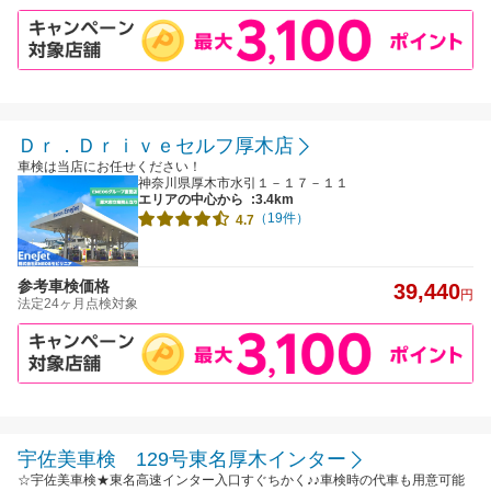
Ｄｒ．Ｄｒｉｖｅセルフ厚木店
車検は当店にお任せください！
神奈川県厚木市水引１－１７－１１
エリアの中心から
:3.4km
（19件）
4.7
参考車検価格
39,440
円
法定24ヶ月点検対象
宇佐美車検 129号東名厚木インター
☆宇佐美車検★東名高速インター入口すぐちかく♪♪車検時の代車も用意可能