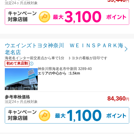
円
法定24ヶ月点検対象
ウエインズトヨタ神奈川 ＷＥＩＮＳＰＡＲＫ海
老名店
海老名インター前交差点から車で1分 トヨタの看板が目印です
初めて来店割
神奈川県海老名市中新⽥ 3289-40
エリアの中心から
:1.5km
参考車検価格
84,360
円
法定24ヶ月点検対象