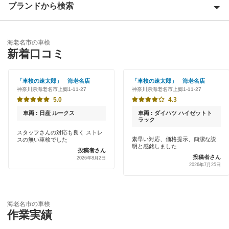
ブランドから検索
Award 受賞店
足柄下郡
優良店
ENEOS
厚木市
海老名市の車検
特典あり
新着口コミ
「車検の速太郎」
綾瀬市
初めて来店割りあり
アップル車検
「車検の速太郎」 海老名店
「車検の速太郎」 海老名店
伊勢原市
神奈川県海老名市上郷1-11-27
神奈川県海老名市上郷1-11-27
新車初回割りあり
オートバックス
5.0
4.3
小田原市
早割りあり
車両 : 日産 ルークス
車両 : ダイハツ ハイゼットト
中部自動車販売（チューブ＆BCN）
ラック
鎌倉市
クレジットカードOK
スタッフさんの対応も良く ストレ
素早い対応、価格提示、簡潔な説
スの無い車検でした
出光リテール車検
高座郡
明と感銘しました
投稿者さん
土日祝OK
投稿者さん
2026年8月2日
伊藤忠エネクス
2026年7月25日
座間市
代車あり
宇佐美車検
逗子市
引取り・納車あり
コスモの車検
海老名市の車検
茅ヶ崎市
作業実績
輸入車OK
アーリー車検