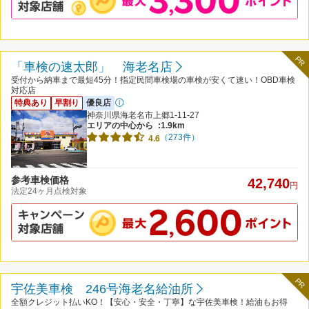
PR
「車検の速太郎」 海老名店
受付から納車まで最短45分！指定民間車検場の車検が安くて速い！OBD車検
対応店
特典あり
早割り
優良店
神奈川県海老名市上郷1-11-27
エリアの中心から
:1.9km
（273件）
4.6
参考車検価格
42,740
円
法定24ヶ月点検対象
PR
宇佐美車検 246号海老名給油所
全額クレジット払いKO！【安心・安全・丁寧】な宇佐美車検！給油もお得