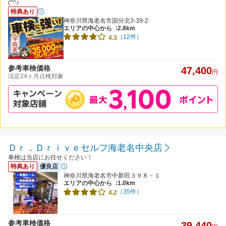
(^^♪
特典あり
神奈川県海老名市国分北3-39-2
エリアの中心から
:2.8km
（12件）
4.3
参考車検価格
47,400
円
法定24ヶ月点検対象
Ｄｒ．Ｄｒｉｖｅセルフ海老名中央店
車検は当店にお任せください！
特典あり
優良店
神奈川県海老名市中新田３９８－１
エリアの中心から
:1.0km
（35件）
4.2
参考車検価格
39,440