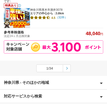
です❕
特典あり
神奈川県厚木市酒井3078
エリアの中心から
:3.8km
（32件）
4.5
参考車検価格
48,040
円
法定24ヶ月点検対象
1/34
神奈川県 - そのほかの地域
対応サービスから検索
愛甲郡
足柄上郡