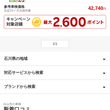
参考車検価格
42,740
円
法定24ヶ月点検対象
1/1
石川県の地域
対応サービスから検索
加賀市
鹿島郡
ブランドから検索
優良店
金沢市
特典あり
「車検の速太郎」
河北郡
白山市の車検
初めて来店割りあり
新着口コミ