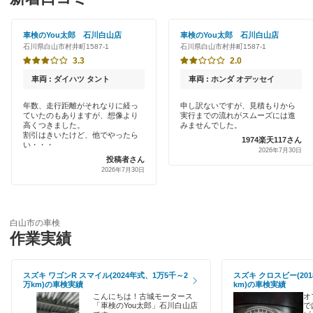
アップル車検
かほく市
新車初回割りあり
車検のYou太郎 石川白山店
車検のYou太郎 石川白山店
小松市
閉じる
石川県白山市村井町1587-1
石川県白山市村井町1587-1
早割りあり
3.3
2.0
珠洲市
クレジットカードOK
車両 : ダイハツ タント
車両 : ホンダ オデッセイ
七尾市
土日祝OK
年数、走行距離がそれなりに経っ
申し訳ないですが、見積もりから
ていたのもありますが、想像より
実行までの流れがスムーズには進
野々市市
高くつきました。
みませんでした。
代車あり
割引はきいたけど、他でやったら
1974楽天117さん
い・・・
能美郡
2026年7月30日
投稿者さん
引取り・納車あり
2026年7月30日
能美市
輸入車OK
羽咋郡
ハイブリッド車OK
白山市の車検
作業実績
羽咋市
EV車OK
鳳珠郡
スズキ ワゴンR スマイル(2024年式、1万5千～2
スズキ クロスビー(201
120分以内の車検
万km)の車検実績
km)の車検実績
輪島市
こんにちは！古城モータース
オ
1日車検
「車検のYou太郎」石川白山店
で