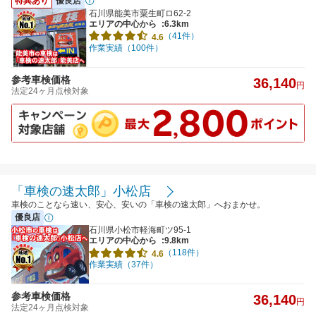
特典あり
優良店
石川県能美市粟生町ロ62-2
エリアの中心から
:6.3km
（41件）
4.6
作業実績（100件）
参考車検価格
36,140
円
法定24ヶ月点検対象
「車検の速太郎」小松店
車検のことなら速い、安心、安いの「車検の速太郎」へおまかせ。
優良店
石川県小松市軽海町ツ95-1
エリアの中心から
:9.8km
（118件）
4.6
作業実績（37件）
参考車検価格
36,140
円
法定24ヶ月点検対象