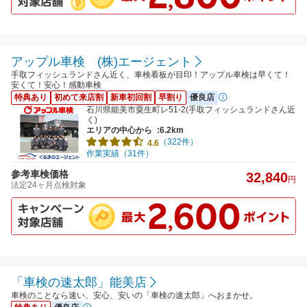
アップル車検 (株)エージェント
手取フィッシュランドさん近く、車検看板が目印！アップル車検は早くて！
安くて！安心！感動車検
特典あり
初めて来店割
新車初回割
早割り
優良店
石川県能美市粟生町レ51-2(手取フィッシュランドさん近
く)
エリアの中心から
:6.2km
（322件）
4.6
作業実績（31件）
参考車検価格
32,840
円
法定24ヶ月点検対象
「車検の速太郎」能美店
車検のことなら速い、安心、安いの「車検の速太郎」へおまかせ。