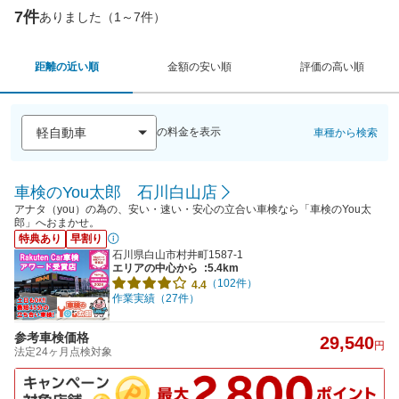
7件
ありました（1～7件）
距離の近い順
金額の安い順
評価の高い順
の料金を表示
車種から検索
車検のYou太郎 石川白山店
アナタ（you）の為の、安い・速い・安心の立合い車検なら「車検のYou太
郎」へおまかせ。
特典あり
早割り
石川県白山市村井町1587-1
エリアの中心から
:5.4km
（102件）
4.4
作業実績（27件）
参考車検価格
29,540
円
法定24ヶ月点検対象