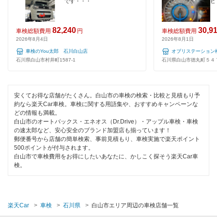
です・・・
ビ
夜間受付
閉じる
82,240
30,9
車検総額費用
円
車検総額費用
整備保証
2026年8月4日
2026年8月1日
車検のYou太郎 石川白山店
オブリステーション
コンピューター診断
石川県白山市村井町1587-1
石川県白山市徳丸町５４
閉じる
安くてお得な店舗がたくさん。白山市の車検の検索・比較と見積もり予
約なら楽天Car車検。車検に関する用語集や、おすすめキャンペーンな
どの情報も満載。
白山市のオートバックス・エネオス（Dr.Drive）・アップル車検・車検
の速太郎など、安心安全のブランド加盟店も揃っています！
郵便番号から店舗の簡単検索、事前見積もり、車検実施で楽天ポイント
500ポイントが付与されます。
白山市で車検費用をお得にしたいあなたに、かしこく探そう楽天Car車
検。
楽天Car
車検
石川県
白山市エリア周辺の車検店舗一覧