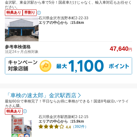
金沢駅、東金沢駅から車で5分！国産車だけじゃなく、輸入車対応もお任せく
ださい。
特典あり
早割り
石川県金沢市浅野本町2-22-33
エリアの中心から
:15.6km
参考車検価格
47,640
円
法定24ヶ月点検対象
「車検の速太郎」金沢駅西店
最短60分で車検完了！平日ならお得に車検ができる！国道8号線沿いマライ
カさん隣。
特典あり
石川県金沢市駅西新町2-12-15
エリアの中心から
:15.9km
（392件）
4.4