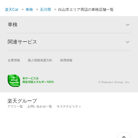
楽天Car
車検
石川県
白山市エリア周辺の車検店舗一覧
車検
関連サービス
トップ
マイページ
メリット
ご利用ガイド
試乗・商談
新車購入
企業情報
個人情報保護方針
採用情報
車検の基礎知識
キャンペーン一覧
楽天Car車買取
車検予約
ランキング
よくある質問
キズ修理予約
洗車・コーティング予約
© Rakuten Group, Inc.
メンテナンス管理
タイヤ・パーツ購入
タイヤ交換サービス
楽天Car マガジン
楽天グループ
自動車カタログ
自動車保険
アプリ一覧
お問い合わせ一覧
サステナビリティ
楽天マイカー割