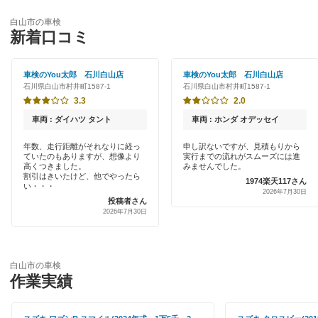
新車初回割りあり
宇佐美車検
河北郡
白山市の車検
早割りあり
新着口コミ
かほく市
閉じる
クレジットカードOK
車検のYou太郎 石川白山店
車検のYou太郎 石川白山店
小松市
石川県白山市村井町1587-1
石川県白山市村井町1587-1
土日祝OK
3.3
2.0
珠洲市
代車あり
車両 : ダイハツ タント
車両 : ホンダ オデッセイ
七尾市
ハイブリッド車OK
年数、走行距離がそれなりに経っ
申し訳ないですが、見積もりから
ていたのもありますが、想像より
実行までの流れがスムーズには進
野々市市
高くつきました。
みませんでした。
EV車OK
割引はきいたけど、他でやったら
1974楽天117さん
い・・・
能美郡
2026年7月30日
投稿者さん
1級整備士在籍
2026年7月30日
能美市
閉じる
羽咋郡
白山市の車検
作業実績
羽咋市
鳳珠郡