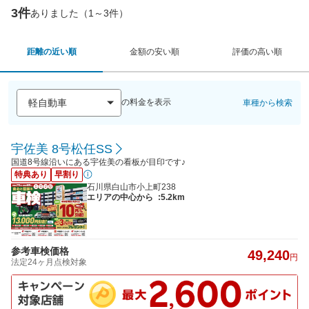
3件
ありました（1～3件）
距離の近い順
金額の安い順
評価の高い順
の料金を表示
車種から検索
宇佐美 8号松任SS
国道8号線沿いにある宇佐美の看板が目印です♪
特典あり
早割り
石川県白山市小上町238
エリアの中心から
:5.2km
参考車検価格
49,240
円
法定24ヶ月点検対象