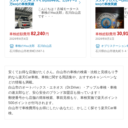
スズキ ワゴンR スマイル(2024年式、1万5千～2
スズキ クロスビー(201
万km)の車検実績
km)の車検実績
輪島市
こんにちは！古城モータース
オ
「車検のYou太郎」石川白山店
で
です・・・
ビ
閉じる
82,240
30,9
車検総額費用
円
車検総額費用
2026年8月4日
2026年8月1日
車検のYou太郎 石川白山店
オブリステーション
石川県白山市村井町1587-1
石川県白山市徳丸町５４
安くてお得な店舗がたくさん。白山市の車検の検索・比較と見積もり予
約なら楽天Car車検。車検に関する用語集や、おすすめキャンペーンな
どの情報も満載。
白山市のオートバックス・エネオス（Dr.Drive）・アップル車検・車検
の速太郎など、安心安全のブランド加盟店も揃っています！
郵便番号から店舗の簡単検索、事前見積もり、車検実施で楽天ポイント
500ポイントが付与されます。
白山市で車検費用をお得にしたいあなたに、かしこく探そう楽天Car車
検。