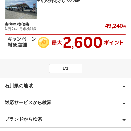
エリアの中心から
:22.2km
参考車検価格
49,240
円
法定24ヶ月点検対象
1/1
石川県の地域
対応サービスから検索
加賀市
鹿島郡
ブランドから検索
特典あり
金沢市