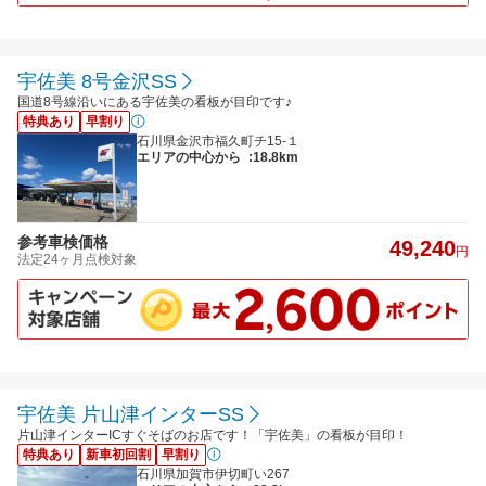
宇佐美 8号金沢SS
国道8号線沿いにある宇佐美の看板が目印です♪
特典あり
早割り
石川県金沢市福久町チ15-１
エリアの中心から
:18.8km
参考車検価格
49,240
円
法定24ヶ月点検対象
宇佐美 片山津インターSS
片山津インターICすぐそばのお店です！「宇佐美」の看板が目印！
特典あり
新車初回割
早割り
石川県加賀市伊切町い267