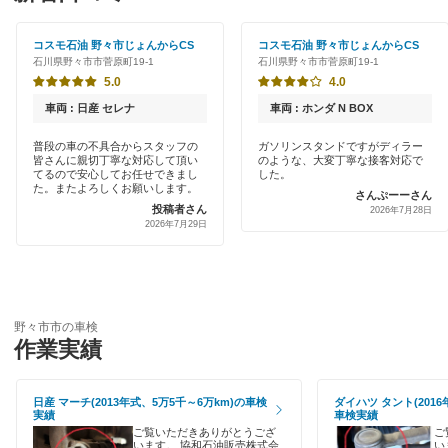
かほく市
初めて来店割りあり
アップル車検
コスモ石油 野々市じょんからCS
コスモ石油 野々市じょんからCS
小松市
石川県野々市市菅原町19-1
石川県野々市市菅原町19-1
新車初回割りあり
オートバックス
5.0
4.0
珠洲市
早割りあり
車両 : 日産 セレナ
車両 : ホンダ N BOX
出光リテール車検
七尾市
クレジットカードOK
普段の車の不具合からスタッフの
ガソリンスタンドですがディラー
皆さんに親切丁寧な対応して頂い
のような、大変丁寧な接客対応で
伊藤忠エネクス
能美郡
てるので安心してお任せできまし
した。
土日祝OK
た。またよろしくお願いします。
さんぷーーさん
宇佐美車検
投稿者さん
能美市
2026年7月28日
2026年7月29日
代車あり
車検のコバック
羽咋郡
引取り・納車あり
ミタニ車検
羽咋市
輸入車OK
安心WE！車検
野々市市の車検
白山市
作業実績
ハイブリッド車OK
鳳珠郡
閉じる
EV車OK
日産 マーチ(2013年式、5万5千～6万km)の車検
ダイハツ タント(2016
実績
車検実績
輪島市
120分以内の車検
ご覧いただきありがとうござ
ご
います。 協和石油販売株式会
い