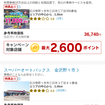
年間車検10万台以上の信頼と全国品質で、安心の車検サービスを提供。
特典あり
石川県野々市市三日市三丁目356番地
エリアの中心から
:1.0km
（1件）
3.0
参考車検価格
36,740
円
法定24ヶ月点検対象
スーパーオートバックス 金沢野々市
車検のことならお任せください。
特典あり
石川県野々市市三日市３丁目８３番地
エリアの中心から
:1.0km
（315件）
4.4