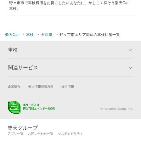
野々市市で車検費用をお得にしたいあなたに、かしこく探そう楽天Car
車検。
楽天Car
車検
石川県
野々市市エリア周辺の車検店舗一覧
車検
関連サービス
トップ
マイページ
メリット
ご利用ガイド
試乗・商談
新車購入
企業情報
個人情報保護方針
採用情報
車検の基礎知識
キャンペーン一覧
楽天Car車買取
車検予約
ランキング
よくある質問
キズ修理予約
洗車・コーティング予約
© Rakuten Group, Inc.
メンテナンス管理
タイヤ・パーツ購入
タイヤ交換サービス
楽天Car マガジン
楽天グループ
自動車カタログ
自動車保険
アプリ一覧
お問い合わせ一覧
サステナビリティ