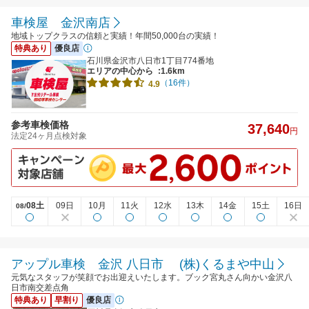
車検屋 金沢南店
地域トップクラスの信頼と実績！年間50,000台の実績！
特典あり
優良店
石川県金沢市八日市1丁目774番地
エリアの中心から
:1.6km
（16件）
4.9
参考車検価格
37,640
円
法定24ヶ月点検対象
08土
09日
10月
11火
12水
13木
14金
15土
16日
08/
アップル車検 金沢 八日市 (株)くるまや中山
元気なスタッフが笑顔でお出迎えいたします。ブック宮丸さん向かい金沢八
日市南交差点角
特典あり
早割り
優良店