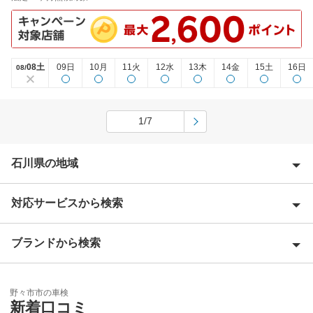
08土
09日
10月
11火
12水
13木
14金
15土
16日
08/
1/7
石川県の地域
対応サービスから検索
加賀市
鹿島郡
ブランドから検索
Award 受賞店
金沢市
優良店
ENEOS
河北郡
野々市市の車検
特典あり
新着口コミ
「車検の速太郎」