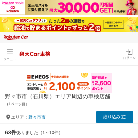
楽天Car車検
ログイン
メニュー
野々市市（石川県）エリア周辺の車検店舗
（1ページ目）
絞り込み
エリア：
野々市市
63件
ありました（1～10件）