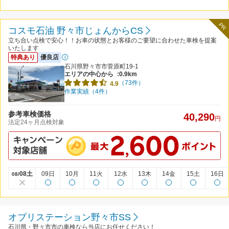
PR
コスモ石油 野々市じょんからCS
立ち合い点検で安心！！お車の状態とお客様のご要望に合わせた車検を提案
いたします
特典あり
優良店
石川県野々市市菅原町19-1
エリアの中心から
:0.9km
（73件）
4.9
作業実績（4件）
参考車検価格
40,290
円
法定24ヶ月点検対象
08土
09日
10月
11火
12水
13木
14金
15土
16日
08/
オブリステーション野々市SS
石川県・野々市市の車検なら当店にお任せください！