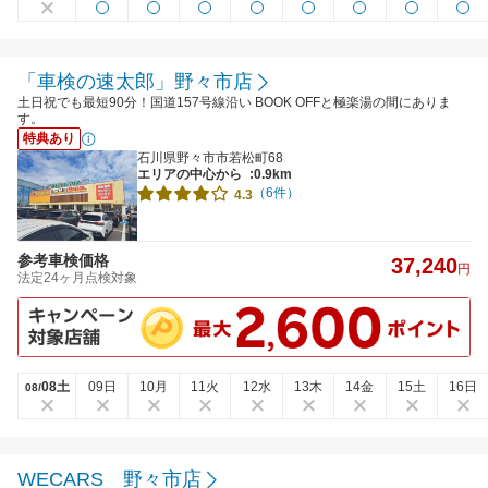
「車検の速太郎」野々市店
土日祝でも最短90分！国道157号線沿い BOOK OFFと極楽湯の間にありま
す。
特典あり
石川県野々市市若松町68
エリアの中心から
:0.9km
（6件）
4.3
参考車検価格
37,240
円
法定24ヶ月点検対象
08土
09日
10月
11火
12水
13木
14金
15土
16日
08/
WECARS 野々市店