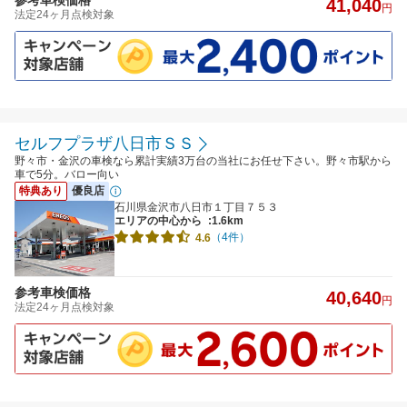
参考車検価格
41,040
円
法定24ヶ月点検対象
セルフプラザ八日市ＳＳ
野々市・金沢の車検なら累計実績3万台の当社にお任せ下さい。野々市駅から
車で5分。バロー向い
特典あり
優良店
石川県金沢市八日市１丁目７５３
エリアの中心から
:1.6km
（4件）
4.6
参考車検価格
40,640
円
法定24ヶ月点検対象