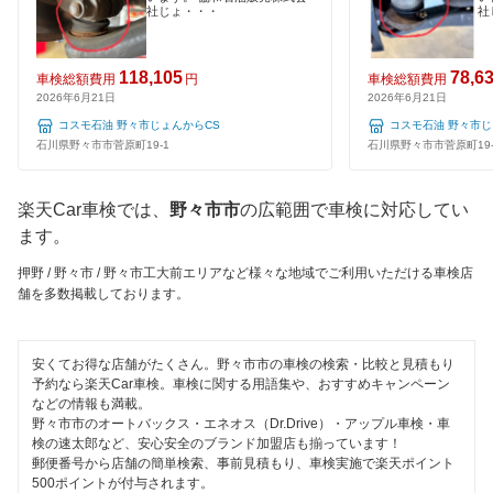
社じょ・・・
社
1日車検
閉じる
夜間受付
118,105
78,6
車検総額費用
円
車検総額費用
2026年6月21日
2026年6月21日
整備保証
コスモ石油 野々市じょんからCS
コスモ石油 野々市じ
石川県野々市市菅原町19-1
石川県野々市市菅原町19-
1級整備士在籍
楽天Car車検では、
野々市市
の広範囲で車検に対応してい
コンピューター診断
ます。
閉じる
押野 / 野々市 / 野々市工大前エリアなど様々な地域でご利用いただける車検店
舗を多数掲載しております。
安くてお得な店舗がたくさん。野々市市の車検の検索・比較と見積もり
予約なら楽天Car車検。車検に関する用語集や、おすすめキャンペーン
などの情報も満載。
野々市市のオートバックス・エネオス（Dr.Drive）・アップル車検・車
検の速太郎など、安心安全のブランド加盟店も揃っています！
郵便番号から店舗の簡単検索、事前見積もり、車検実施で楽天ポイント
500ポイントが付与されます。