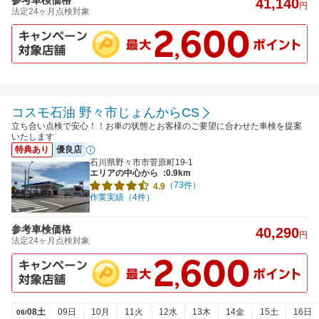
41,140
円
法定24ヶ月点検対象
コスモ石油 野々市じょんからCS
立ち合い点検で安心！！お車の状態とお客様のご要望に合わせた車検を提案
いたします
特典あり
優良店
石川県野々市市菅原町19-1
エリアの中心から
:0.9km
（73件）
4.9
作業実績（4件）
参考車検価格
40,290
円
法定24ヶ月点検対象
08土
09日
10月
11火
12水
13木
14金
15土
16日
08/