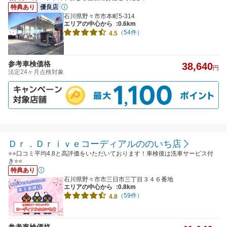
特典あり
優良店
石川県野々市市本町5-314
エリアの中心から
:0.6km
（54件）
4.5
参考車検価格
38,640
円
法定24ヶ月点検対象
Ｄｒ．Ｄｒｉｖｅコーディアルののいち店
⭐⭐口コミ平均4.8と高評価をいただいております！車検後は洗車サービス付
き⭐⭐
特典あり
石川県野々市市三日市三丁目３４６番地
エリアの中心から
:0.8km
（59件）
4.8
参考車検価格