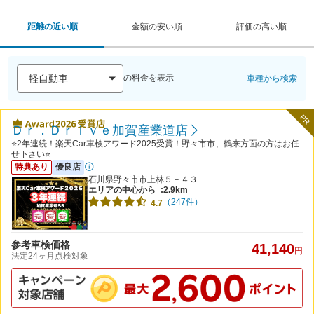
距離の近い順
金額の安い順
評価の高い順
の料金を表示
車種から検索
PR
Ｄｒ．Ｄｒｉｖｅ加賀産業道店
⭐2年連続！楽天Car車検アワード2025受賞！野々市市、鶴来方面の方はお任
せ下さい⭐
特典あり
優良店
石川県野々市市上林５－４３
エリアの中心から
:2.9km
（247件）
4.7
参考車検価格
41,140
円
法定24ヶ月点検対象