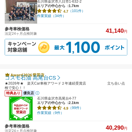
石川県金沢市八日市1-632-2
エリアの中心から
:1.7km
（101件）
4.7
作業実績（34件）
参考車検価格
41,140
円
法定24ヶ月点検対象
コスモ石油 高尾台CS
★2026年★ 楽天Car車検アワード２年連続受賞店 立ち合い点
検で安心！！
特典あり
優良店
石川県金沢市高尾台4-77
エリアの中心から
:2.1km
（99件）
4.9
作業実績（9件）
参考車検価格
40,290
円
法定24ヶ月点検対象