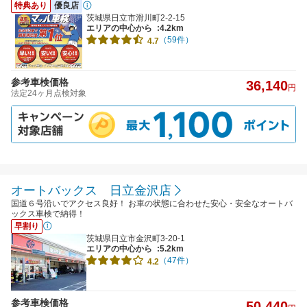
特典あり
優良店
茨城県日立市滑川町2-2-15
エリアの中心から
:4.2km
（59件）
4.7
参考車検価格
36,140
円
法定24ヶ月点検対象
オートバックス 日立金沢店
国道６号沿いでアクセス良好！ お車の状態に合わせた安心・安全なオートバ
ックス車検で納得！
早割り
茨城県日立市金沢町3-20-1
エリアの中心から
:5.2km
（47件）
4.2
参考車検価格
50,440