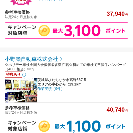
参考車検価格
37,940
円
法定24ヶ月点検対象
小野瀬自動車株式会社
☆ホリデー車検全国大会優勝者多数在籍☆初めての車検で常陸牛ハンバーグ
（4000相当）中☆
特典あり
茨城県ひたちなか市高野667-5
エリアの中心から
:19.1km
作業実績（9件）
参考車検価格
40,740
円
法定24ヶ月点検対象