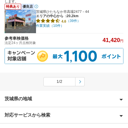
します。
特典あり
優良店
茨城県ひたちなか市高場2477－44
エリアの中心から
:20.2km
（39件）
4.6
作業実績（10件）
参考車検価格
41,420
円
法定24ヶ月点検対象
1/2
茨城県の地域
対応サービスから検索
石岡市
潮来市