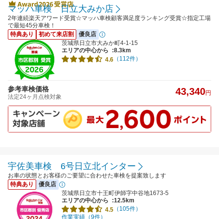
マッハ車検 日立大みか店
2年連続楽天アワード受賞☆マッハ車検顧客満足度ランキング受賞☆指定工場
で最短45分車検！
特典あり
初めて来店割
優良店
茨城県日立市大みか町4-1-15
エリアの中心から
:8.3km
（112件）
4.6
参考車検価格
43,340
円
法定24ヶ月点検対象
宇佐美車検 6号日立北インター
お車の状態とお客様のご要望に合わせた車検を提案致します
特典あり
優良店
茨城県日立市十王町伊師字中谷地1673-5
エリアの中心から
:12.5km
（105件）
4.5
作業実績（9件）