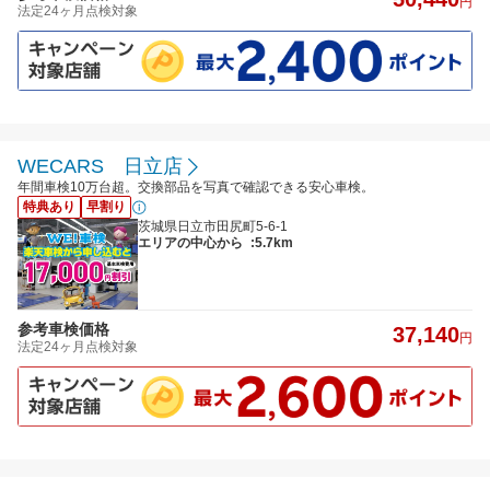
円
法定24ヶ月点検対象
WECARS 日立店
年間車検10万台超。交換部品を写真で確認できる安心車検。
特典あり
早割り
茨城県日立市田尻町5-6-1
エリアの中心から
:5.7km
参考車検価格
37,140
円
法定24ヶ月点検対象