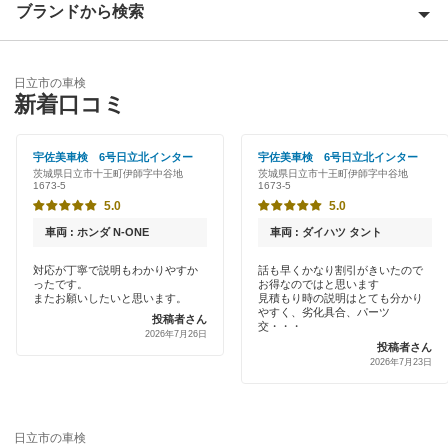
ブランドから検索
Award 受賞店
稲敷郡
優良店
アップル車検
稲敷市
日立市の車検
特典あり
新着口コミ
オートバックス
牛久市
初めて来店割りあり
中部自動車販売（チューブ＆BCN）
宇佐美車検 6号日立北インター
宇佐美車検 6号日立北インター
小美玉市
茨城県日立市十王町伊師字中谷地
茨城県日立市十王町伊師字中谷地
早割りあり
1673-5
1673-5
出光リテール車検
笠間市
5.0
5.0
クレジットカードOK
宇佐美車検
車両 : ホンダ N-ONE
車両 : ダイハツ タント
鹿嶋市
土日祝OK
対応が丁寧で説明もわかりやすか
話も早くかなり割引がきいたので
車検のコバック
かすみがうら市
ったです。
お得なのではと思います
代車あり
またお願いしたいと思います。
見積もり時の説明はとても分かり
やすく、劣化具合、パーツ
ホリデー車検
投稿者さん
神栖市
交・・・
2026年7月26日
引取り・納車あり
投稿者さん
マッハ車検
2026年7月23日
北茨城市
輸入車OK
安心WE！車検
北相馬郡
ハイブリッド車OK
日立市の車検
久慈郡