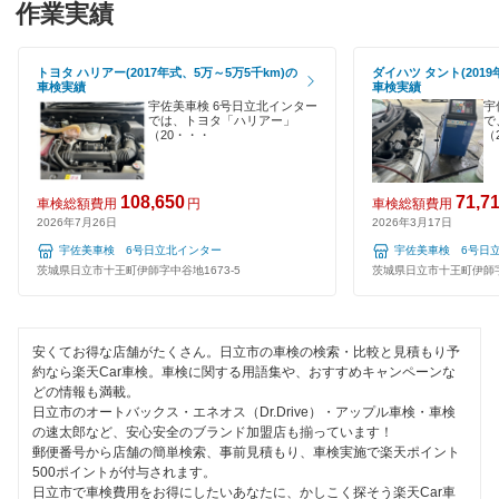
閉じる
作業実績
EV車OK
古河市
120分以内の車検
トヨタ ハリアー(2017年式、5万～5万5千km)の
ダイハツ タント(2019
車検実績
車検実績
桜川市
宇佐美車検 6号日立北インター
宇
1日車検
では、トヨタ「ハリアー」
で
猿島郡
（20・・・
（
夜間受付
下妻市
整備保証
108,650
71,7
車検総額費用
円
車検総額費用
2026年7月26日
2026年3月17日
常総市
1級整備士在籍
宇佐美車検 6号日立北インター
宇佐美車検 6号日
茨城県日立市十王町伊師字中谷地1673-5
茨城県日立市十王町伊師字中
高萩市
コンピューター診断
筑西市
安くてお得な店舗がたくさん。日立市の車検の検索・比較と見積もり予
閉じる
つくば市
約なら楽天Car車検。車検に関する用語集や、おすすめキャンペーンな
どの情報も満載。
つくばみらい市
日立市のオートバックス・エネオス（Dr.Drive）・アップル車検・車検
の速太郎など、安心安全のブランド加盟店も揃っています！
郵便番号から店舗の簡単検索、事前見積もり、車検実施で楽天ポイント
土浦市
500ポイントが付与されます。
日立市で車検費用をお得にしたいあなたに、かしこく探そう楽天Car車