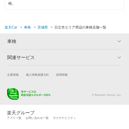
取手市
検。
那珂郡
那珂市
楽天Car
車検
茨城県
日立市エリア周辺の車検店舗一覧
行方市
車検
坂東市
関連サービス
トップ
マイページ
東茨城郡
メリット
ご利用ガイド
常陸太田市
試乗・商談
新車購入
企業情報
個人情報保護方針
採用情報
車検の基礎知識
キャンペーン一覧
常陸大宮市
楽天Car車買取
車検予約
ランキング
よくある質問
キズ修理予約
洗車・コーティング予約
ひたちなか市
© Rakuten Group, Inc.
メンテナンス管理
タイヤ・パーツ購入
鉾田市
タイヤ交換サービス
楽天Car マガジン
楽天グループ
自動車カタログ
自動車保険
アプリ一覧
お問い合わせ一覧
サステナビリティ
水戸市
楽天マイカー割