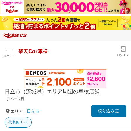
楽天Car車検
ログイン
メニュー
日立市（茨城県）エリア周辺の車検店舗
（1ページ目）
絞り込み
エリア：
日立市
代車あり