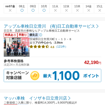
07金
08土
09日
10月
11火
12水
13木
14金
15土
08/
アップル車検日立滑川 (有)日工自動車サービス
日立市、高萩市の車検ならアップル車検日工自動車サービス
特典あり
早割り
優良店
茨城県日立市滑川町１－１３－８
エリアの中心から
:3.9km
（121件）
4.6
参考車検価格
42,190
円
法定24ヶ月点検対象
マッハ車検 イソザキ日立滑川店
ご新規様ご入庫に限り、検査料14,300円→9,900円(税込)!!