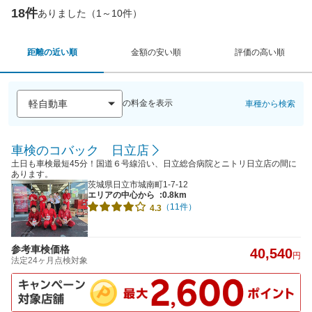
18件
ありました（1～10件）
距離の近い順
金額の安い順
評価の高い順
の料金を表示
車種から検索
車検のコバック 日立店
土日も車検最短45分！国道６号線沿い、日立総合病院とニトリ日立店の間に
あります。
茨城県日立市城南町1-7-12
エリアの中心から
:0.8km
（11件）
4.3
参考車検価格
40,540
円
法定24ヶ月点検対象