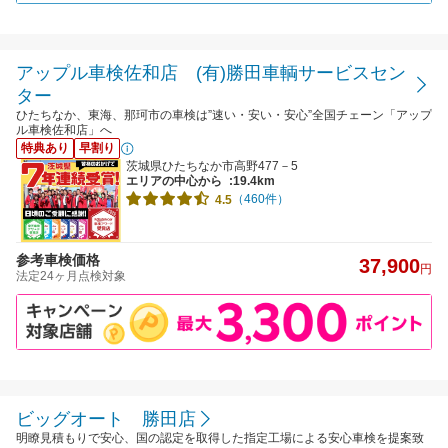
アップル車検佐和店 (有)勝田車輌サービスセン
ター
ひたちなか、東海、那珂市の車検は”速い・安い・安心”全国チェーン「アップ
ル車検佐和店」へ
特典あり
早割り
茨城県ひたちなか市高野477－5
エリアの中心から
:19.4km
（460件）
4.5
参考車検価格
37,900
円
法定24ヶ月点検対象
ビッグオート 勝田店
明瞭見積もりで安心、国の認定を取得した指定工場による安心車検を提案致