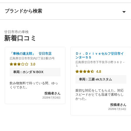
安芸高田市
ブランドから検索
Award 受賞店
江田島市
優良店
「車検の速太郎」
大竹市
廿日市市の車検
特典あり
新着口コミ
チャレンジ車検
尾道市
早割りあり
出光リテール車検
「車検の速太郎」 廿日市店
Ｄｒ．Ｄｒｉｖｅセルフ廿日市イ
呉市
ンターＳＳ
広島県廿日市市宮内2丁目2番15号
クレジットカードOK
広島県廿日市市下平良字小野３６２－
車検のコバック
3.0
１
庄原市
土日祝OK
4.8
車両 : ホンダ N BOX
マッハ車検
神石郡
車両 : 三菱 ekカスタム
代車あり
飲み物無料で待っている間、ゆっ
くりできた。
世羅郡
親切な対応をしてもらえた。対応
閉じる
投稿者さん
スピードがとても迅速で素晴らし
引取り・納車あり
2026年7月24日
かった。
竹原市
投稿者さん
輸入車OK
2026年7月14日
豊田郡
ハイブリッド車OK
東広島市