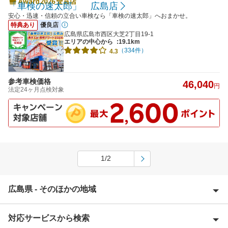
「車検の速太郎」 広島店
安心・迅速・信頼の立合い車検なら「車検の速太郎」へおまかせ。
特典あり
優良店
広島県広島市西区大芝2丁目19-1
エリアの中心から
:19.1km
（334件）
4.3
参考車検価格
46,040
円
法定24ヶ月点検対象
1/2
広島県 - そのほかの地域
対応サービスから検索
安芸郡