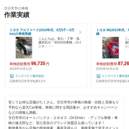
EV車OK
福山市
廿日市市の車検
120分以内の車検
作業実績
府中市
1日車検
トヨタ アルファード(2010年式、8万5千～9万
トヨタ 86(2012年式
三原市
km)の車検実績
績
整備保証
こんにちは。安心・丁寧・迅
こ
三次市
速対応の「3GOOD車検」のイ
速
ンス・・・
ン
1級整備士在籍
山県郡
コンピューター診断
96,735
87,2
車検総額費用
円
車検総額費用
2025年10月11日
2025年10月11日
閉じる
閉じる
インスペクト株式会社
インスペクト株式会
広島県廿日市市沖塩屋3-3-5
広島県廿日市市沖塩屋3-3
安くてお得な店舗がたくさん。廿日市市の車検の検索・比較と見積もり
予約なら楽天Car車検。車検に関する用語集や、おすすめキャンペーン
などの情報も満載。
廿日市市のオートバックス・エネオス（Dr.Drive）・アップル車検・車
検の速太郎など、安心安全のブランド加盟店も揃っています！
郵便番号から店舗の簡単検索、事前見積もり、車検実施で楽天ポイント