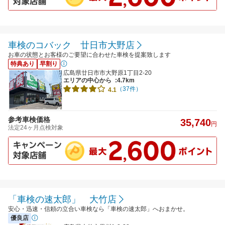
車検のコバック 廿日市大野店
お車の状態とお客様のご要望に合わせた車検を提案致します
特典あり
早割り
広島県廿日市市大野原1丁目2-20
エリアの中心から
:4.7km
（37件）
4.1
参考車検価格
35,740
円
法定24ヶ月点検対象
「車検の速太郎」 大竹店
安心・迅速・信頼の立合い車検なら「車検の速太郎」へおまかせ。
優良店