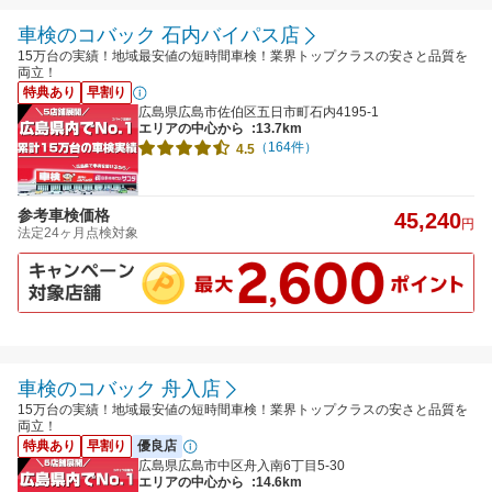
車検のコバック 石内バイパス店
15万台の実績！地域最安値の短時間車検！業界トップクラスの安さと品質を
両立！
特典あり
早割り
広島県広島市佐伯区五日市町石内4195-1
エリアの中心から
:13.7km
（164件）
4.5
参考車検価格
45,240
円
法定24ヶ月点検対象
車検のコバック 舟入店
15万台の実績！地域最安値の短時間車検！業界トップクラスの安さと品質を
両立！
特典あり
早割り
優良店
広島県広島市中区舟入南6丁目5-30
エリアの中心から
:14.6km