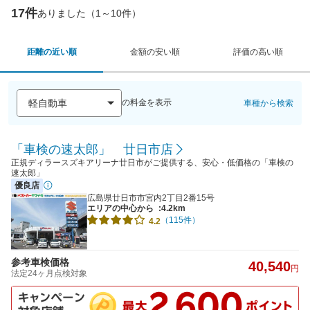
17件
ありました（1～10件）
距離の近い順
金額の安い順
評価の高い順
の料金を表示
車種から検索
「車検の速太郎」 廿日市店
正規ディラースズキアリーナ廿日市がご提供する、安心・低価格の「車検の
速太郎」
優良店
広島県廿日市市宮内2丁目2番15号
エリアの中心から
:4.2km
（115件）
4.2
参考車検価格
40,540
円
法定24ヶ月点検対象