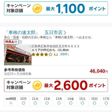
「車検の速太郎」 五日市店
安心・迅速・信頼の立合い車検なら「車検の速太郎」へおまかせ。
特典あり
広島県広島市佐伯区五日市６６３３
エリアの中心から
:11.4km
（89件）
4.2
参考車検価格
46,040
円
法定24ヶ月点検対象
09日
10月
11火
12水
13木
14金
15土
16日
17月
08/