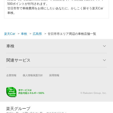
500ポイントが付与されます。
廿日市市で車検費用をお得にしたいあなたに、かしこく探そう楽天Car
車検。
楽天Car
車検
広島県
廿日市市エリア周辺の車検店舗一覧
車検
関連サービス
トップ
マイページ
メリット
ご利用ガイド
試乗・商談
新車購入
企業情報
個人情報保護方針
採用情報
車検の基礎知識
キャンペーン一覧
楽天Car車買取
車検予約
ランキング
よくある質問
キズ修理予約
洗車・コーティング予約
© Rakuten Group, Inc.
メンテナンス管理
タイヤ・パーツ購入
タイヤ交換サービス
楽天Car マガジン
楽天グループ