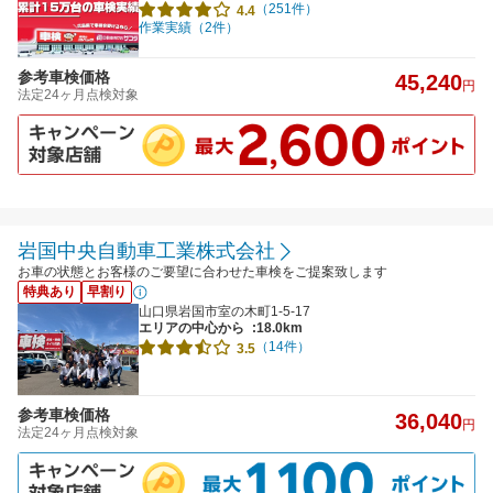
（251件）
4.4
作業実績（2件）
参考車検価格
45,240
円
法定24ヶ月点検対象
岩国中央自動車工業株式会社
お車の状態とお客様のご要望に合わせた車検をご提案致します
特典あり
早割り
山口県岩国市室の木町1-5-17
エリアの中心から
:18.0km
（14件）
3.5
参考車検価格
36,040
円
法定24ヶ月点検対象