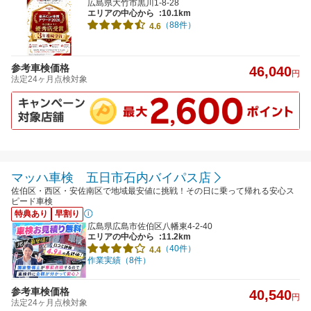
広島県大竹市黒川1-8-28
エリアの中心から
:10.1km
（88件）
4.6
参考車検価格
46,040
円
法定24ヶ月点検対象
マッハ車検 五日市石内バイパス店
佐伯区・西区・安佐南区で地域最安値に挑戦！その日に乗って帰れる安心ス
ピード車検
特典あり
早割り
広島県広島市佐伯区八幡東4-2-40
エリアの中心から
:11.2km
（40件）
4.4
作業実績（8件）
参考車検価格
40,540
円
法定24ヶ月点検対象