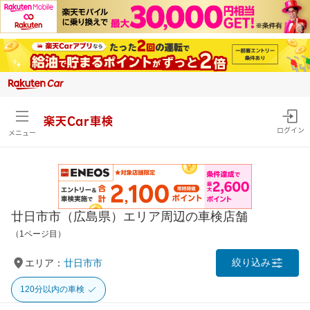
楽天Car車検
ログイン
メニュー
廿日市市（広島県）エリア周辺の車検店舗
（1ページ目）
絞り込み
エリア：
廿日市市
120分以内の車検