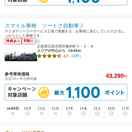
スマイル車検 ソートク自動車
マツダディーラーサービス工場で実施する、お客様に安心していただけるし
っかりとした車検です。
特典あり
早割り
広島県広島市西区楠木町３－２－８
エリアの中心から
:18.6km
（16件）
4.7
参考車検価格
43,290
円
法定24ヶ月点検対象
09日
10月
11火
12水
13木
14金
15土
16日
17月
08/