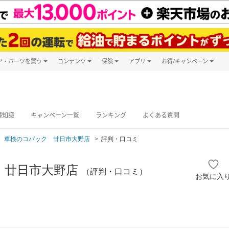
ヤ・パーツを買う
コンテンツ
保険
アプリ
お得/キャンペーン
楽天Carマガジン
キャンペーン
タイヤ・パーツ購入
自動車保険
楽天Carアプリ
自動車カタログ
タイヤ交換サービス
楽天マイカー
グ予約
礎知識
キャンペーン一覧
ランキング
よくある質問
車検のコバック 廿日市大野店
評判・口コミ
 廿日市大野店
（評判・口コミ）
お気に入