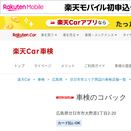
車を買う
車を売る
車検・メンテナンス
タイ
試乗・商談
楽天Car車買取
車検予約
キズ修理予約
新車
楽天Car車検
洗車・コーティン
メンテナンス管理
トップ
マイページ
メリット
ご利用ガイド
車検の基
楽天Car
車検
広島県
廿日市市エリア周辺の車検店舗一覧
車検のコバック
広島県廿日市市大野原1丁目2-20
カード払いOK