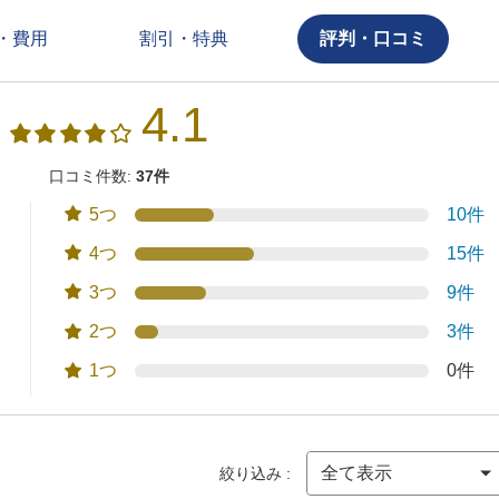
・費用
割引・特典
評判・口コミ
4.1
口コミ件数:
37件
5つ
10件
4つ
15件
3つ
9件
2つ
3件
1つ
0件
絞り込み :