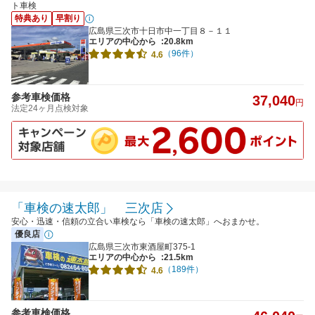
ト車検
特典あり
早割り
広島県三次市十日市中一丁目８－１１
エリアの中心から
:20.8km
（96件）
4.6
参考車検価格
37,040
円
法定24ヶ月点検対象
「車検の速太郎」 三次店
安心・迅速・信頼の立合い車検なら「車検の速太郎」へおまかせ。
優良店
広島県三次市東酒屋町375-1
エリアの中心から
:21.5km
（189件）
4.6
参考車検価格