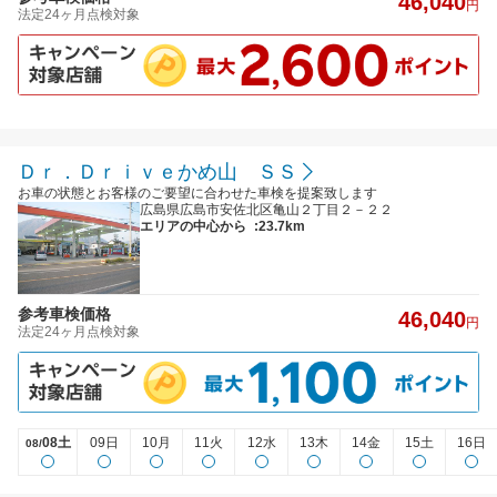
46,040
円
法定24ヶ月点検対象
Ｄｒ．Ｄｒｉｖｅかめ山 ＳＳ
お車の状態とお客様のご要望に合わせた車検を提案致します
広島県広島市安佐北区亀山２丁目２－２２
エリアの中心から
:23.7km
参考車検価格
46,040
円
法定24ヶ月点検対象
08土
09日
10月
11火
12水
13木
14金
15土
16日
08/