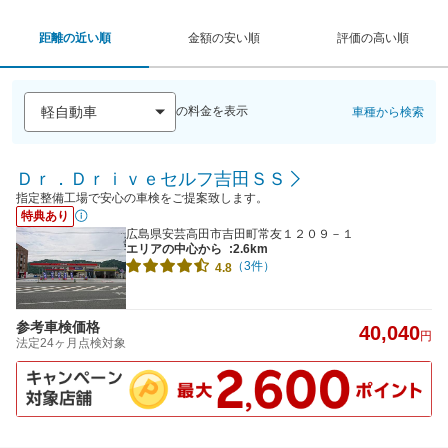
距離の近い順
金額の安い順
評価の高い順
の料金を表示
車種から検索
Ｄｒ．Ｄｒｉｖｅセルフ吉田ＳＳ
指定整備工場で安心の車検をご提案致します。
特典あり
広島県安芸高田市吉田町常友１２０９－１
エリアの中心から
:2.6km
（3件）
4.8
参考車検価格
40,040
円
法定24ヶ月点検対象