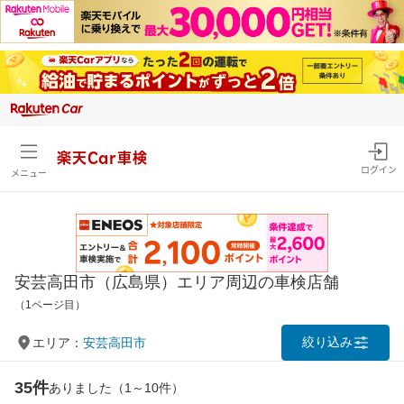
楽天Car車検
ログイン
メニュー
安芸高田市（広島県）エリア周辺の車検店舗
（1ページ目）
絞り込み
エリア：
安芸高田市
35件
ありました（1～10件）