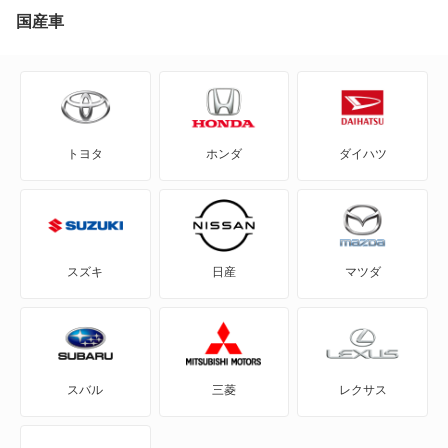
T-クロス
国産車
T-ロック
T-ロックR
トヨタ
ホンダ
ダイハツ
アップ!
アルテオン
アルテオンシューティングブレーク
スズキ
日産
マツダ
イオス
イー・アップ!
スバル
三菱
レクサス
イー・ゴルフ
カラベル