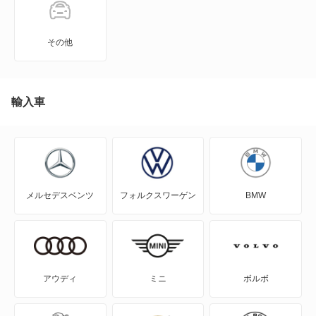
カリフォルニア
その他
カルマンギア
クロスゴルフ
輸入車
クロスポロ
コラード
メルセデスベンツ
フォルクスワーゲン
BMW
ゴルフ
ゴルフ GTE
ゴルフR
アウディ
ミニ
ボルボ
ゴルフR ヴァリアント