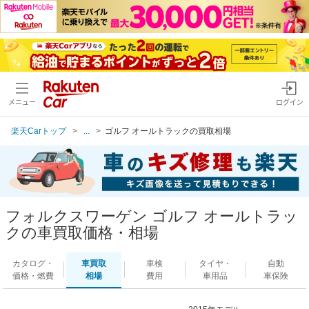
メニュー
ログイン
楽天Carトップ
...
ゴルフ オールトラックの買取相場
フォルクスワーゲン ゴルフ オールトラッ
クの車買取価格・相場
カタログ・
車買取
車検
タイヤ・
自動
価格・燃費
相場
費用
車用品
車保険