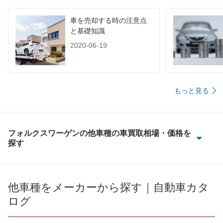
車を売却する時の注意点
と基礎知識
2020-06-19
もっと見る
フォルクスワーゲンの他車種の車買取相場・価格を
探す
CC
ID.4
他車種をメーカーから探す｜自動車カタ
ログ
ID.Buzz