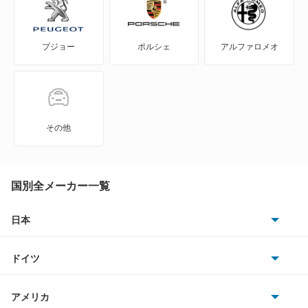
ゴルフトゥーラン
プジョー
ポルシェ
アルファロメオ
ゴルフプラス
ゴルフワゴン
ゴルフヴァリアント
その他
ザ ビートル
シャラン
国別全メーカー一覧
シロッコ
日本
トヨタ
ジェッタ
ドイツ
日産
タイプ2
AMG
アメリカ