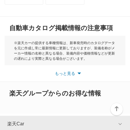
トライアンフ
もっと見る
マルチバン
MG
ユーロバン
自動車カタログ掲載情報の注意事項
ミニ
ルポ
モーク
※楽天カーの提供する車種情報は、新車発売時のカタログデータ
を元に作成し常に最新情報に更新しておりますが、装備名称がメ
ルータン
ーカー情報の名称と異なる場合、装備内容や価格情報などが更新
もっと見る
の遅れにより実際と異なる場合がございます。
ヴァナゴン
※最新情報につきましては、各メーカーの情報をご確認くださ
い。
もっと見る
※また安全装備につきましては同名称の装備であっても動作範囲
ヴェント
や性能に違いがございますので、詳細情報は各メーカーの情報を
ご確認ください。
楽天グループからのお得な情報
もっと見る
楽天Car