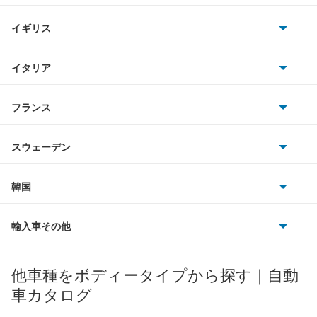
ホンダ
ティグアン
BMW
キャデラック
イギリス
三菱
ティグアンR
BMWアルピナ
クライスラー
TVR
イタリア
マツダ
デリバリーバン
スマート
サターン
アストンマーティン
アルファロメオ
フランス
いすゞ
トゥアレグ
アウディ
シボレー
ジャガー
アウトビアンキ
シトロエン
スバル
トランスポーター コンビ
スウェーデン
オペル
ビュイック
ダイムラー
フィアット
プジョー
スズキ
サーブ
ニュービートル
フォルクスワーゲン
韓国
フォード
ベントレー
フェラーリ
ルノー
ダイハツ
ボルボ
パサート
ポルシェ
ヒョンデ
ポンティアック
輸入車その他
ランドローバー
マセラティ
ブガッティ
光岡自動車
パサートCC
メルセデス・ベンツ
デーウ
もっと見る
マーキュリー
BYD
ロータス
ランチア
他車種をボディータイプから探す｜自動
日産ディーゼル
もっと見る
パサートGTE
マイバッハ
キア
リンカーン
プロトン
車カタログ
ローバー
ランボルギーニ
日野自動車
パサートGTEヴァリアント