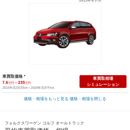
2015年モデル
車買取価格 *
車買取相場
7.6
～
235
万円
万円
シミュレーション
2015年式/20万km
～
2020年式/5千km
価格・相場をもっと見る
価格・相場を閉じる
新車カタログ価格
他車種を
347
～
415
カタログから検索
万円
万円
全国平均の車検価格 *
楽天Car車検で
フォルクスワーゲン ゴルフ オールトラック
73,850
店舗を検索
円