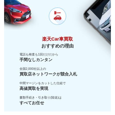
楽天Car車買取
おすすめの理由
電話も検査も1回だけだから
手間なしカンタン
全国2,000社以上の
買取店ネットワークが
競合入札
中間マージンをカットした
仕組で
高値買取を実現
書類手続き・引き取り(陸送)は
すべてお任せ