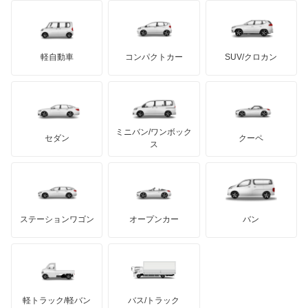
ブラバス
サンヨン
デロリアン
TD
ロールスロイス
デトマソ
三菱ふそう
パサートオールトラック
ミニ
ADモータース
サリーン
ドンカーブート
ジネッタ
アバルト
軽自動車
コンパクトカー
SUV/クロカン
UDトラックス
パサートワゴン
アルテガ
プリムス
バーキン
もっと見る
ケータハム
イノチェンティ
レクサス
パサートヴァリアント
テスラ
セアト
もっと見る
カーボディーズ
もっと見る
アキュラ
ビートル
ミニバン/ワンボック
ジープ
KTM
セダン
クーペ
モーガン
ス
フェートン
もっと見る
ダッジ
アルテガ
バンデンプラス
ボーラ
GMC
マクラーレン
もっと見る
ステーションワゴン
オープンカー
バン
ポインター
ハマー
オースチン
ポロ
インフィニティ
モーリス
ポロ GTI
軽トラック/軽バン
バス/トラック