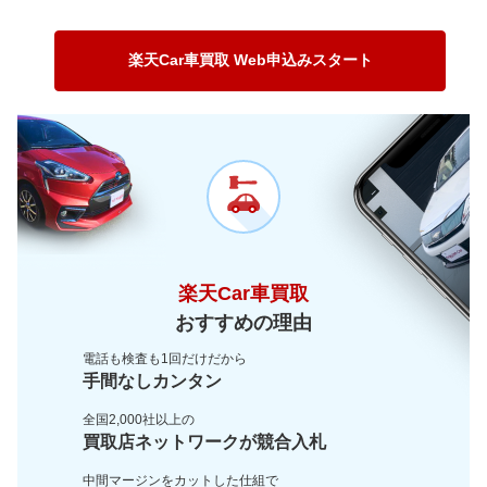
～ 180,000km
26.9万
17万
～ 150,000km
41.1万
23.8万
～ 120,000km
43.6万
30.1万
～ 200,000km
16.2万
10.3万
～ 180,000km
29.4万
17.1万
～ 150,000km
33.1万
22.9万
楽天Car車買取 Web申込みスタート
～ 200,000km
17.8万
10.3万
～ 180,000km
23.7万
16.4万
～ 200,000km
14.3万
9.9万
楽天Car車買取
おすすめの理由
電話も検査も1回だけだから
手間なしカンタン
全国2,000社以上の
買取店ネットワークが
競合入札
中間マージンをカットした
仕組で