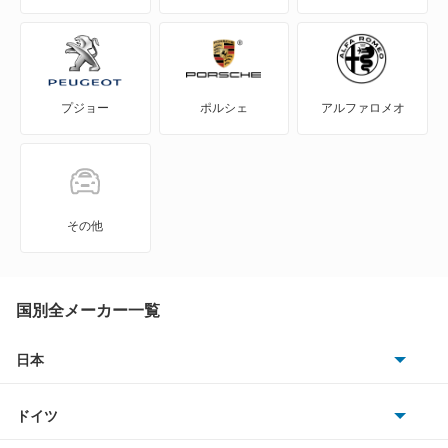
WILL-VS
WILL-サイファ
プジョー
ポルシェ
アルファロメオ
アイシス
アクア
アバロン
その他
アベンシスセダン
アベンシスワゴン
国別全メーカー一覧
アリオン
日本
トヨタ
アリスト
ドイツ