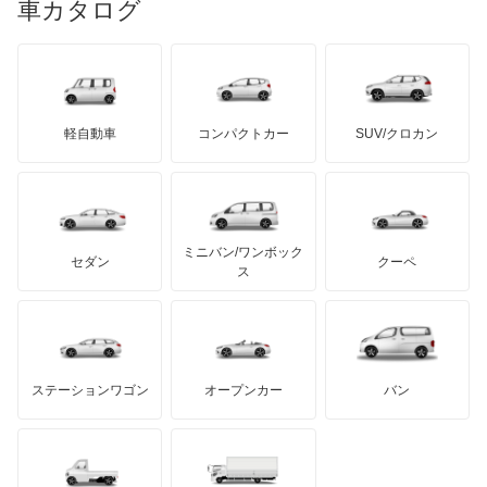
リンカーン
プロトン
車カタログ
ローバー
ランボルギーニ
日野自動車
ウィンダム
ブラバス
サンヨン
デロリアン
TD
ロールスロイス
デトマソ
三菱ふそう
エスクァイア
ミニ
ADモータース
サリーン
ドンカーブート
ジネッタ
アバルト
軽自動車
コンパクトカー
SUV/クロカン
UDトラックス
エスクァイア ハイブリッド
アルテガ
プリムス
バーキン
もっと見る
ケータハム
イノチェンティ
レクサス
エスティマ
テスラ
セアト
もっと見る
カーボディーズ
もっと見る
アキュラ
エスティマ ハイブリッド
ミニバン/ワンボック
ジープ
KTM
セダン
クーペ
モーガン
ス
エスティマエミーナ
もっと見る
ダッジ
アルテガ
バンデンプラス
エスティマルシーダ
GMC
マクラーレン
もっと見る
ステーションワゴン
オープンカー
バン
オリジン
ハマー
オースチン
オーパ
インフィニティ
モーリス