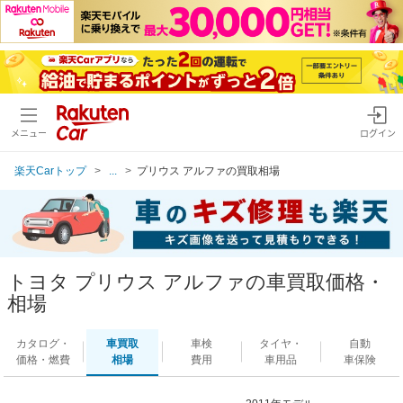
メニュー
ログイン
楽天Carトップ
...
プリウス アルファの買取相場
トヨタ プリウス アルファの車買取価格・
相場
カタログ・
車買取
車検
タイヤ・
自動
価格・燃費
相場
費用
車用品
車保険