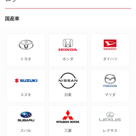
bZ4X
bZ4X ツーリング
国産車
C+pod
C-HR
トヨタ
ホンダ
ダイハツ
eQ
FJ クルーザー
GR86
スズキ
日産
マツダ
GRカローラ
GRヤリス
スバル
三菱
レクサス
iQ