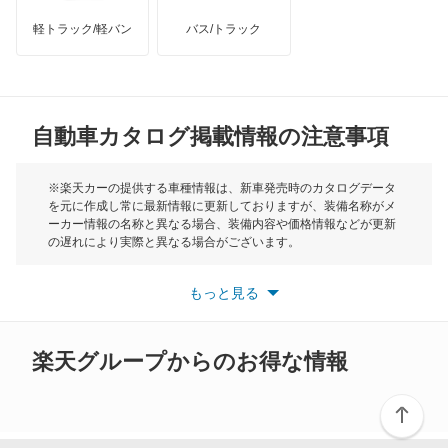
オーリス
軽トラック/軽バン
バス/トラック
トライアンフ
もっと見る
オーリス ハイブリッド
MG
カムリ
自動車カタログ掲載情報の注意事項
ミニ
カムリ ハイブリッド
モーク
※楽天カーの提供する車種情報は、新車発売時のカタログデータ
を元に作成し常に最新情報に更新しておりますが、装備名称がメ
カムリグラシア
ーカー情報の名称と異なる場合、装備内容や価格情報などが更新
もっと見る
の遅れにより実際と異なる場合がございます。
カムロード
※最新情報につきましては、各メーカーの情報をご確認くださ
い。
もっと見る
※また安全装備につきましては同名称の装備であっても動作範囲
カリーナ
や性能に違いがございますので、詳細情報は各メーカーの情報を
ご確認ください。
カリーナED
楽天グループからのお得な情報
カリーナサーフ