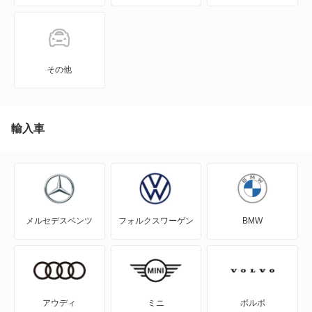
JPN TAXI
MIRAI
その他
MR-S
MR2
輸入車
RAV4
RAV4 PHV
メルセデスベンツ
フォルクスワーゲン
BMW
RAV4 ハイブリッド
SAI
WILL-VI
アウディ
ミニ
ボルボ