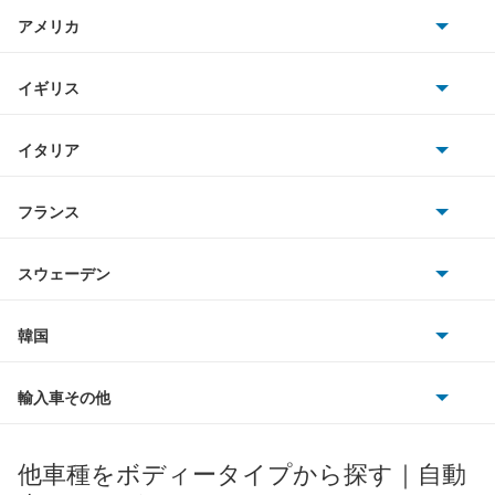
日産
アルテッツァ
AMG
アメリカ
ホンダ
アルテッツァジータ
BMW
キャデラック
イギリス
三菱
アルファード
BMWアルピナ
クライスラー
TVR
イタリア
マツダ
アルファード PHEV
スマート
サターン
アストンマーティン
アルファロメオ
フランス
いすゞ
アルファード ハイブリッド
アウディ
シボレー
ジャガー
アウトビアンキ
シトロエン
スバル
アレックス
スウェーデン
オペル
ビュイック
ダイムラー
フィアット
プジョー
スズキ
サーブ
アーバンサポーター
フォルクスワーゲン
韓国
フォード
ベントレー
フェラーリ
ルノー
ダイハツ
ボルボ
イスト
ポルシェ
ヒョンデ
ポンティアック
輸入車その他
ランドローバー
マセラティ
ブガッティ
光岡自動車
イプサム
メルセデス・ベンツ
デーウ
もっと見る
マーキュリー
BYD
ロータス
ランチア
他車種をボディータイプから探す｜自動
日産ディーゼル
もっと見る
ウィッシュ
マイバッハ
キア