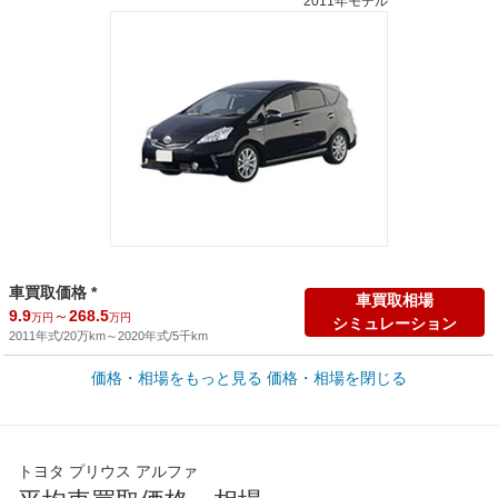
2011年モデル
車買取価格 *
車買取相場
9.9
～
268.5
万円
万円
シミュレーション
2011年式/20万km
～
2020年式/5千km
価格・相場をもっと見る
価格・相場を閉じる
新車カタログ価格
他車種を
235
～
362.2
カタログから検索
万円
万円
全国平均の車検価格 *
楽天Car車検で
トヨタ プリウス アルファ
65,050
店舗を検索
円