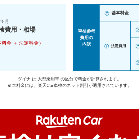
基本料金
年8月
検費用・相場
車検参考
費用の
本料金 ＋ 法定料金）
内訳
法定費用
ダイナ は 大型乗用車 の区分で料金が計算されます。
※本料金には、楽天Car車検のネット割引が適用されています。