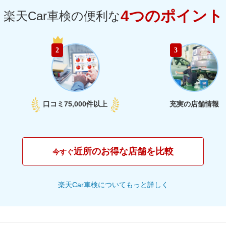
円
4つのポイント
楽天Car車検の便利な
72,690
群馬県
円
2
3
74,680
山梨県
円
78,760
長野県
円
口コミ
75,000件以上
充実の店舗情報
81,870
新潟県
円
67,250
富山県
円
近所のお得な店舗を比較
今すぐ
68,670
石川県
円
楽天Car車検についてもっと詳しく
74,240
福井県
円