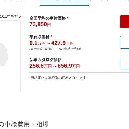
2011年モデル
全国平均の車検価格 *
73,850
円
車買取価格 *
0.1
～
427.9
万円
万円
2007年式/20万km
～
2021年式/5千km
新車カタログ価格
256.6
～
656.9
万円
万円
*当該価格は車種別の価格となります。
均の車検費用・相場