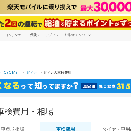
コンテンツ
保険
アプリ
お得/キャンペーン
楽天Carマガジン
キャンペーン一覧
ツ購入
自動車保険
楽天Carアプリ
自動車カタログ
ービス
楽天マイカー割
TOYOTA）
ダイナ
ダイナの車検費用
車検費用・相場
車買取
相場
車検
費用
タイヤ・
車用