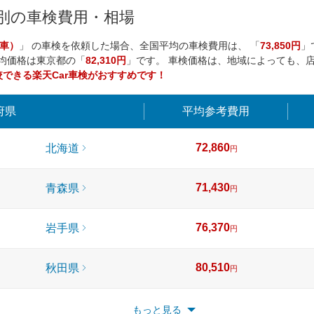
県別の車検費用・相場
車）
」 の車検を依頼した場合、全国平均の車検費用は、 「
73,850円
」
均価格は
東京都
の「
82,310円
」です。 車検価格は、地域によっても、
できる楽天Car車検がおすすめです！
府県
平均
参考費用
72,860
北海道
円
71,430
青森県
円
76,370
岩手県
円
80,510
秋田県
円
69,140
宮城県
もっと見る
円