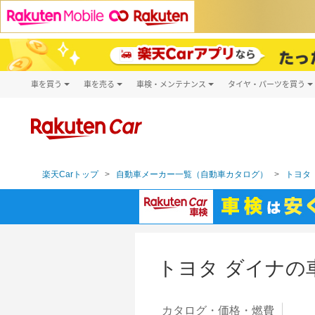
車を買う
車を売る
車検・メンテナンス
タイヤ・パーツを買う
試乗・商談
楽天Car車買取
車検予約
タイヤ・パー
キズ修理予約
新車
タイヤ交換サ
洗車・コーティング予約
メンテナンス管理
楽天Carトップ
自動車メーカー一覧（自動車カタログ）
トヨタ（
トヨタ ダイナの
カタログ・
価格・燃費