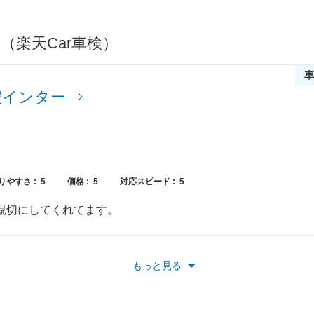
74,840
愛知県
円
（楽天Car車検）
74,640
静岡県
円
車
74,580
岐阜県
円
濃インター
71,560
三重県
円
69,470
大阪府
円
りやすさ :
5
価格 :
5
対応スピード :
5
71,700
兵庫県
円
親切にしてくれてます。
69,870
京都府
円
もっと見る
69,750
滋賀県
円