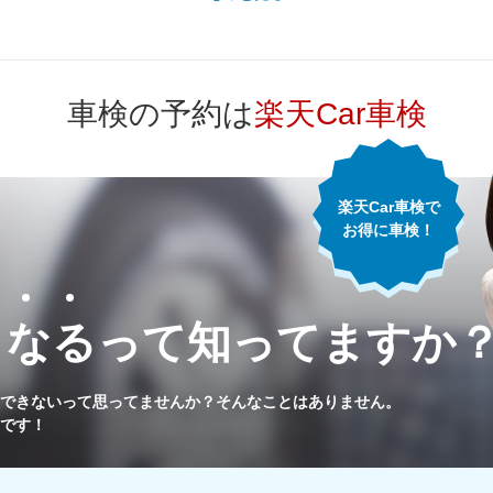
74,730
山形県
円
車検の予約は
楽天Car車検
79,780
福島県
円
82,310
東京都
円
楽天Car車検で
お得に車検！
75,490
神奈川県
円
71,330
千葉県
円
くなるって
知ってますか
76,700
埼玉県
円
できないって思ってませんか？
そんなことはありません。
です！
77,100
茨城県
円
73,620
栃木県