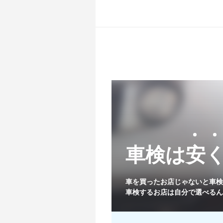
車検は安
関東
車を買ったお店じゃないと
車検
車検するお店は自分で選べるん