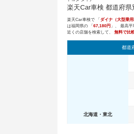
楽天Car車検 都道府
楽天Car車検で 「
ダイナ（大型乗用
は
福岡県
の 「
67,180円
」、 最高平
近くの店舗を検索して、
無料で比較
都道
北海道・東北