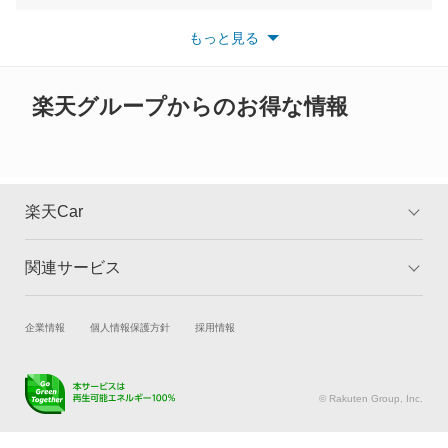
ソリオ バンディット
※最新情報につきましては、各メーカーの情報をご確認くださ
い。
もっと見る
※また安全装備につきましては同名称の装備であっても動作範囲
ツイン
や性能に違いがございますので、詳細情報は各メーカーの情報を
ご確認ください。
ハスラー
楽天グループからのお得な情報
バレーノ
パレット
楽天Car
パレットSW
関連サービス
TOP
よくある質問
フロンクス
キャンペーン一覧
試乗・商談
新車購入
企業情報
個人情報保護方針
採用情報
ランディ
楽天Car車買取
車検予約
ワゴンR
キズ修理予約
洗車・コーティング予約
© Rakuten Group, Inc.
メンテナンス管理
タイヤ・パーツ購入
ワゴンR カスタムZ