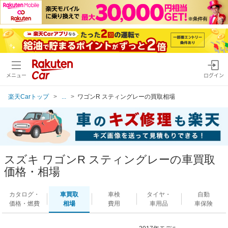
メニュー
ログイン
楽天Carトップ
...
ワゴンR スティングレーの買取相場
スズキ ワゴンR スティングレーの車買取
価格・相場
カタログ・
車買取
車検
タイヤ・
自動
価格・燃費
相場
費用
車用品
車保険