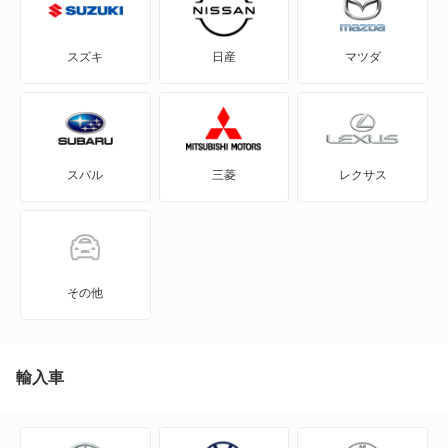
X-90
スズキ
日産
マツダ
アルト
アルト エコ
スバル
三菱
レクサス
アルトバン
アルトラパン
アルトラパン LC
その他
アルトラパン ショコラ
アルトワークス
輸入車
イグニス