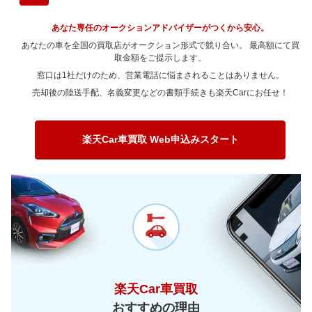
～ 100,000km
14.2万
3.9万
～ 90,000km
15.8万
6.6万
～ 80,000km
12.2万
3.2万
～ 70,000km
6.4万
2.9万
～ 200,000km
6.7万
3.8万
～ 180,000km
11.4万
2.8万
～ 150,000km
8.9万
1.1万
～ 120,000km
14.2万
3.9万
あなた専任のオークションアドバイザーがつくから安心。
～ 100,000km
12.7万
5.3万
～ 90,000km
12.2万
3.2万
～ 80,000km
6.4万
2.9万
～ 200,000km
8.4万
2.1万
あなたの車を全国の買取店がオークション形式で競り合い。 最高額にて買
～ 180,000km
6.8万
0.8万
～ 150,000km
11.4万
3.1万
～ 120,000km
12.7万
5.3万
～ 100,000km
取金額をご提示します。
9.8万
2.5万
～ 90,000km
6.4万
2.9万
～ 200,000km
5万
0.6万
窓口は1社だけのため、営業電話に悩まされることはありません。
～ 180,000km
8.8万
2.4万
～ 150,000km
10.2万
4.2万
～ 120,000km
9.8万
2.5万
～ 100,000km
5.1万
2.3万
売却後の陸送手配、名義変更などの書類手続きも楽天Carにお任せ！
～ 200,000km
6.5万
1.8万
～ 180,000km
7.9万
3.3万
～ 150,000km
7.9万
2万
～ 120,000km
5.1万
2.3万
～ 200,000km
5.8万
2.4万
～ 180,000km
6.1万
1.6万
～ 150,000km
4.1万
1.8万
楽天Car車買取 Web申込みスタート
～ 200,000km
4.5万
1.1万
～ 180,000km
3.2万
1.4万
～ 200,000km
2.3万
1万
楽天Car車買取
おすすめの理由