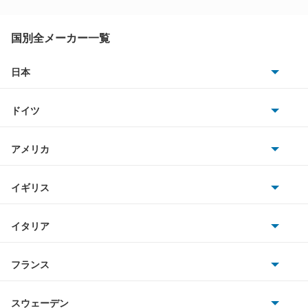
カルタスクレセント
カルタスクレセントワゴン
国別全メーカー一覧
カルタスワゴン
日本
トヨタ
キザシ
ドイツ
日産
キャラ
AMG
アメリカ
ホンダ
キャリイダンプ
BMW
キャデラック
イギリス
三菱
キャリイトラック
BMWアルピナ
クライスラー
TVR
イタリア
マツダ
キャリイバン
スマート
サターン
アストンマーティン
アルファロメオ
フランス
いすゞ
クルーズ
アウディ
シボレー
ジャガー
アウトビアンキ
シトロエン
スバル
クロスビー
スウェーデン
オペル