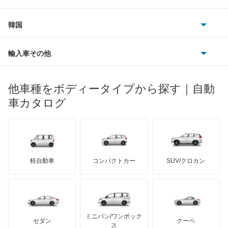
ビュイック
ダイムラー
フィアット
プジョー
スズキ
サーブ
グランドエスクード
フォルクスワーゲン
韓国
フォード
ベントレー
フェラーリ
ルノー
ダイハツ
ボルボ
シボレー MW
ポルシェ
ヒョンデ
ポンティアック
輸入車その他
ランドローバー
マセラティ
ブガッティ
光岡自動車
ジムニー
メルセデス・ベンツ
デーウ
もっと見る
マーキュリー
BYD
ロータス
ランチア
他車種をボディータイプから探す｜自動
日産ディーゼル
もっと見る
ジムニー ノマド
マイバッハ
キア
リンカーン
プロトン
車カタログ
ローバー
ランボルギーニ
日野自動車
ジムニー1000
ブラバス
サンヨン
デロリアン
TD
ロールスロイス
デトマソ
三菱ふそう
ジムニー1300
ミニ
ADモータース
サリーン
ドンカーブート
ジネッタ
アバルト
軽自動車
コンパクトカー
SUV/クロカン
UDトラックス
ジムニーシエラ
アルテガ
プリムス
バーキン
もっと見る
ケータハム
イノチェンティ
レクサス
ジムニーバン
テスラ
セアト
もっと見る
カーボディーズ
もっと見る
アキュラ
ジムニーワイド
ミニバン/ワンボック
ジープ
KTM
セダン
クーペ
モーガン
ス