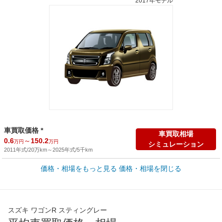
2017年モデル
車買取価格 *
車買取相場
0.6
～
150.2
万円
万円
シミュレーション
2011年式/20万km
～
2025年式/5千km
価格・相場をもっと見る
価格・相場を閉じる
新車カタログ価格
他車種を
129.3
～
188.8
カタログから検索
万円
万円
全国平均の車検価格 *
楽天Car車検で
スズキ ワゴンR スティングレー
45,550
店舗を検索
円