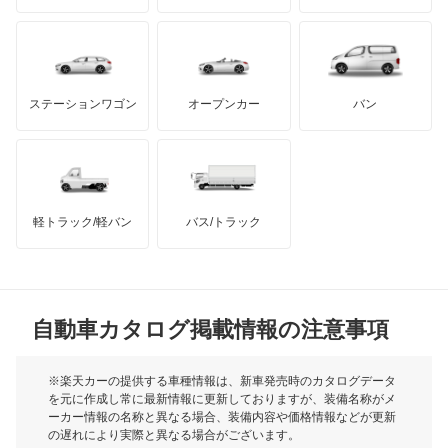
スイフト
もっと見る
ダッジ
アルテガ
バンデンプラス
スプラッシュ
GMC
マクラーレン
もっと見る
ステーションワゴン
オープンカー
バン
スペーシア
ハマー
オースチン
スペーシア カスタム
インフィニティ
モーリス
スペーシア ギア
軽トラック/軽バン
バス/トラック
トライアンフ
もっと見る
スペーシア ベース
MG
セルボ
自動車カタログ掲載情報の注意事項
ミニ
セルボモード
モーク
※楽天カーの提供する車種情報は、新車発売時のカタログデータ
を元に作成し常に最新情報に更新しておりますが、装備名称がメ
ソリオ
ーカー情報の名称と異なる場合、装備内容や価格情報などが更新
もっと見る
の遅れにより実際と異なる場合がございます。