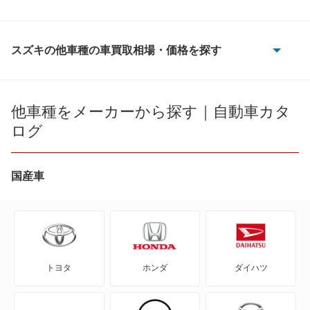
スズキの他車種の車買取相場・価格を探す
e エブリイ
e ビターラ
他車種をメーカーから探す｜自動車カタ
ログ
KEI
MRワゴン
国産車
MRワゴン エコ
SX4
トヨタ
ホンダ
ダイハツ
SX4 Sクロス
SX4セダン