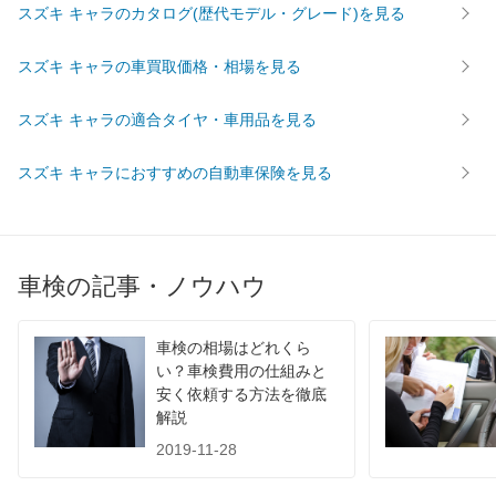
スズキ キャラのカタログ(歴代モデル・グレード)を見る
43,070
広島県
店舗を探す
円
スズキ キャラの車買取価格・相場を見る
中
43,330
鳥取県
店舗を探す
円
スズキ キャラの適合タイヤ・車用品を見る
国
47,660
島根県
店舗を探す
円
スズキ キャラにおすすめの自動車保険を見る
44,460
山口県
店舗を探す
円
44,320
愛媛県
店舗を探す
円
車検の記事・ノウハウ
42,970
香川県
店舗を探す
四
円
車検の相場はどれくら
45,980
国
高知県
店舗を探す
円
い？車検費用の仕組みと
安く依頼する方法を徹底
48,140
徳島県
店舗を探す
円
解説
2019-11-28
39,700
福岡県
店舗を探す
円