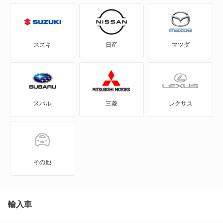
SX4セダン
X-90
スズキ
日産
マツダ
アルト
アルト エコ
スバル
三菱
レクサス
アルトバン
アルトラパン
アルトラパン LC
その他
アルトラパン ショコラ
アルトワークス
輸入車