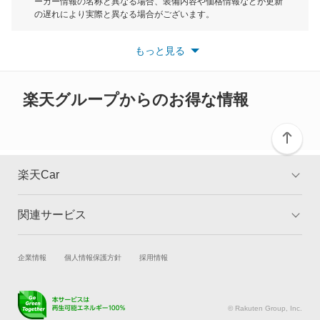
ーカー情報の名称と異なる場合、装備内容や価格情報などが更新
もっと見る
の遅れにより実際と異なる場合がございます。
ツイン
※最新情報につきましては、各メーカーの情報をご確認くださ
い。
もっと見る
※また安全装備につきましては同名称の装備であっても動作範囲
ハスラー
や性能に違いがございますので、詳細情報は各メーカーの情報を
ご確認ください。
バレーノ
楽天グループからのお得な情報
パレット
パレットSW
楽天Car
フロンクス
関連サービス
TOP
よくある質問
ランディ
キャンペーン一覧
試乗・商談
新車購入
企業情報
個人情報保護方針
採用情報
ワゴンR
楽天Car車買取
車検予約
ワゴンR カスタムZ
キズ修理予約
洗車・コーティング予約
© Rakuten Group, Inc.