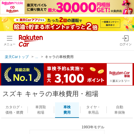
メニュー
ログイン
楽天Carトップ
...
キャラの車検費用
スズキ キャラの車検費用・相場
カタログ・
車買取
車検
タイヤ・
自動
価格・燃費
相場
費用
車用品
車保険
1993年モデル