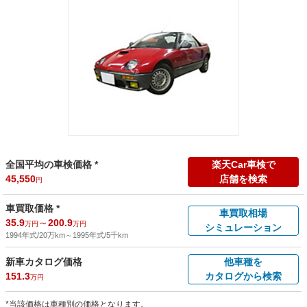
全国平均の車検価格 *
楽天Car車検で
45,550
店舗を検索
円
車買取価格 *
車買取相場
35.9
～
200.9
万円
万円
シミュレーション
1994年式/20万km
～
1995年式/5千km
新車カタログ価格
他車種を
151.3
カタログから検索
万円
*当該価格は車種別の価格となります。