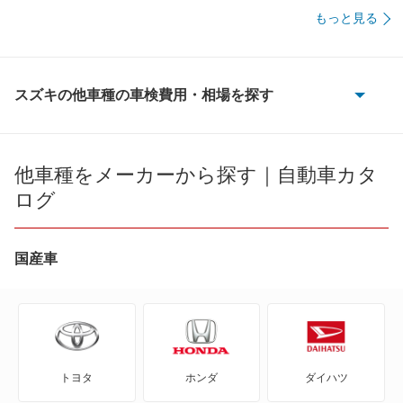
40,970
佐賀県
店舗を探す
円
もっと見る
九
45,510
長崎県
店舗を探す
円
州
スズキの他車種の車検費用・相場を探す
44,920
熊本県
店舗を探す
円
・
e エブリイ
42,720
大分県
店舗を探す
円
沖
e ビターラ
他車種をメーカーから探す｜自動車カタ
46,880
宮崎県
店舗を探す
円
ログ
縄
KEI
44,050
鹿児島県
店舗を探す
円
MRワゴン
国産車
46,250
沖縄県
店舗を探す
円
MRワゴン エコ
SX4
トヨタ
ホンダ
ダイハツ
SX4 Sクロス