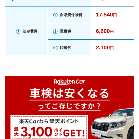
17,540
自賠責保険料
円
6,600
法定費用
重量税
円
2,100
印紙代
円