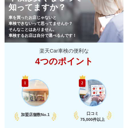
知ってますか？
45,670
栃木県
店舗を探す
円
車を買ったお店じゃないと
車検できないって思ってませんか？
44,890
群馬県
店舗を探す
円
そんなことはありません。
車検するお店は自分で選べるんです！
45,880
山梨県
店舗を探す
円
楽天Car車検の便利な
49,630
長野県
店舗を探す
円
4つのポイント
53,350
新潟県
店舗を探す
円
中
40,710
富山県
店舗を探す
円
1
2
部
41,840
石川県
店舗を探す
円
47,490
福井県
店舗を探す
円
口コミ
加盟店舗数
No.1
47,100
75,000件以上
愛知県
店舗を探す
円