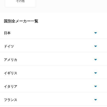
その他
カルタスクレセント
カルタスクレセントワゴン
国別全メーカー一覧
カルタスワゴン
日本
トヨタ
キザシ
ドイツ
日産
キャリイダンプ
AMG
アメリカ
ホンダ
キャリイトラック
BMW
キャデラック
イギリス
三菱
キャリイバン
BMWアルピナ
クライスラー
TVR
イタリア
マツダ
クルーズ
スマート
サターン
アストンマーティン
アルファロメオ
フランス
いすゞ
クロスビー
アウディ
シボレー
ジャガー