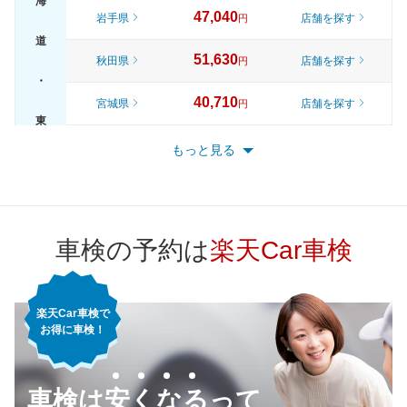
海
47,040
岩手県
店舗を探す
円
道
51,630
秋田県
店舗を探す
円
・
40,710
宮城県
店舗を探す
円
東
45,870
山形県
店舗を探す
円
もっと見る
北
51,450
福島県
店舗を探す
円
51,990
東京都
店舗を探す
円
車検の予約は
楽天Car車検
46,500
神奈川県
店舗を探す
円
楽天Car車検で
44,020
千葉県
店舗を探す
円
お得に車検！
47,070
埼玉県
店舗を探す
関
円
車検は安くなるって
48,390
東
茨城県
店舗を探す
円