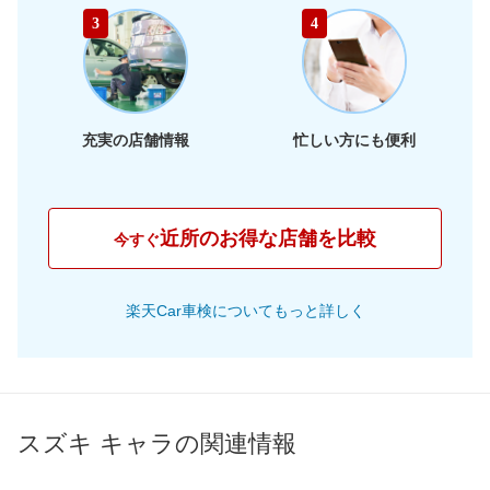
46,480
静岡県
店舗を探す
東
円
3
4
46,680
海
岐阜県
店舗を探す
円
43,950
三重県
店舗を探す
円
充実の店舗情報
忙しい方にも便利
42,000
大阪府
店舗を探す
円
44,120
兵庫県
店舗を探す
円
近所のお得な店舗を比較
今すぐ
42,170
京都府
店舗を探す
近
円
楽天Car車検についてもっと詳しく
42,310
畿
滋賀県
店舗を探す
円
45,790
奈良県
店舗を探す
円
47,600
和歌山県
店舗を探す
円
スズキ キャラの関連情報
42,320
岡山県
店舗を探す
円