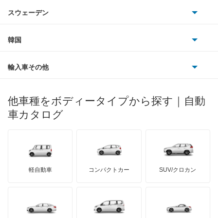
アウトビアンキ
シトロエン
スバル
グランドエスクード
スウェーデン
オペル
ビュイック
ダイムラー
フィアット
プジョー
スズキ
サーブ
シボレー MW
フォルクスワーゲン
韓国
フォード
ベントレー
フェラーリ
ルノー
ダイハツ
ボルボ
ジムニー
ポルシェ
ヒョンデ
ポンティアック
輸入車その他
ランドローバー
マセラティ
ブガッティ
光岡自動車
ジムニー ノマド
メルセデス・ベンツ
デーウ
もっと見る
マーキュリー
BYD
ロータス
ランチア
他車種をボディータイプから探す｜自動
日産ディーゼル
もっと見る
ジムニー1000
マイバッハ
キア
リンカーン
プロトン
車カタログ
ローバー
ランボルギーニ
日野自動車
ジムニー1300
ブラバス
サンヨン
デロリアン
TD
ロールスロイス
デトマソ
三菱ふそう
ジムニーシエラ
ミニ
ADモータース
サリーン
ドンカーブート
ジネッタ
アバルト
軽自動車
コンパクトカー
SUV/クロカン
UDトラックス
ジムニーバン
アルテガ
プリムス
バーキン
もっと見る
ケータハム
イノチェンティ
レクサス
ジムニーワイド
テスラ
セアト
もっと見る
カーボディーズ
もっと見る