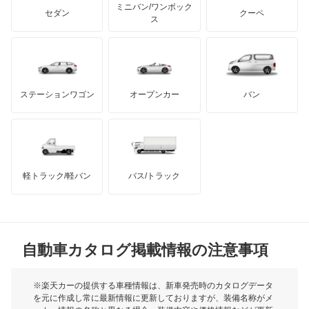
アキュラ
スイフト
ミニバン/ワンボック
ジープ
KTM
セダン
クーペ
モーガン
ス
スプラッシュ
もっと見る
ダッジ
アルテガ
バンデンプラス
スペーシア
GMC
マクラーレン
もっと見る
ステーションワゴン
オープンカー
バン
スペーシア カスタム
ハマー
オースチン
スペーシア ギア
インフィニティ
モーリス
スペーシア ベース
軽トラック/軽バン
バス/トラック
トライアンフ
もっと見る
セルボ
MG
セルボモード
自動車カタログ掲載情報の注意事項
ミニ
ソリオ
モーク
※楽天カーの提供する車種情報は、新車発売時のカタログデータ
を元に作成し常に最新情報に更新しておりますが、装備名称がメ
ソリオ バンディット