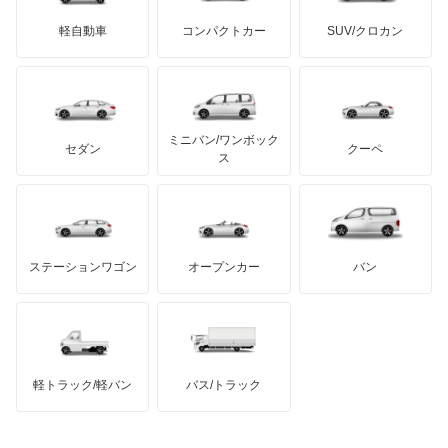
サリーン
ドンカーブート
ジネッタ
アバルト
軽自動車
コンパクトカー
SUV/クロカン
UDトラックス
アルテガ
プリムス
バーキン
もっと見る
ケータハム
イノチェンティ
レクサス
テスラ
セアト
もっと見る
カーボディーズ
もっと見る
アキュラ
ミニバン/ワンボック
ジープ
KTM
セダン
クーペ
モーガン
ス
もっと見る
ダッジ
アルテガ
バンデンプラス
GMC
マクラーレン
もっと見る
ステーションワゴン
オープンカー
バン
ハマー
オースチン
インフィニティ
モーリス
軽トラック/軽バン
バス/トラック
トライアンフ
もっと見る
MG