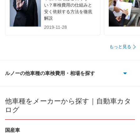
い？車検費用の仕組みと
安く依頼する方法を徹底
解説
2019-11-28
もっと見る
ルノーの他車種の車検費用・相場を探す
20
21
他車種をメーカーから探す｜自動車カタ
ログ
25
4
国産車