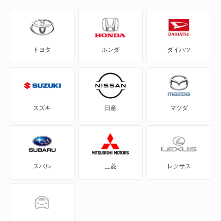
5
8
トヨタ
ホンダ
ダイハツ
アルカナ
アルピーヌ
アルピーヌ A110
スズキ
日産
マツダ
アヴァンタイム
ウインド
スバル
三菱
レクサス
エスパス
カジャー
カングー