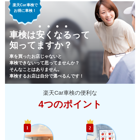
楽天Car車検で
お得に車検！
車検は安くなるって
知ってますか？
車を買ったお店じゃないと
車検できないって思ってませんか？
そんなことはありません。
車検するお店は自分で選べるんです！
楽天Car車検の便利な
4つのポイント
1
2