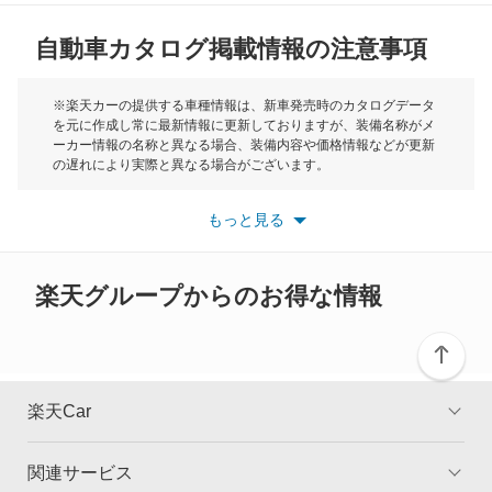
自動車カタログ掲載情報の注意事項
ミニ
モーク
※楽天カーの提供する車種情報は、新車発売時のカタログデータ
を元に作成し常に最新情報に更新しておりますが、装備名称がメ
ーカー情報の名称と異なる場合、装備内容や価格情報などが更新
もっと見る
の遅れにより実際と異なる場合がございます。
※最新情報につきましては、各メーカーの情報をご確認くださ
い。
もっと見る
※また安全装備につきましては同名称の装備であっても動作範囲
や性能に違いがございますので、詳細情報は各メーカーの情報を
ご確認ください。
楽天グループからのお得な情報
楽天Car
関連サービス
TOP
よくある質問