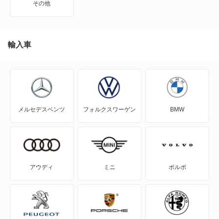
その他
カングービボップ
キャプチャー
輸入車
クリオ
グランセニック
メルセデスベンツ
フォルクスワーゲン
BMW
グランドエスパス
コレオス
サフラン
アウディ
ミニ
ボルボ
スポールスパイダー
セニック