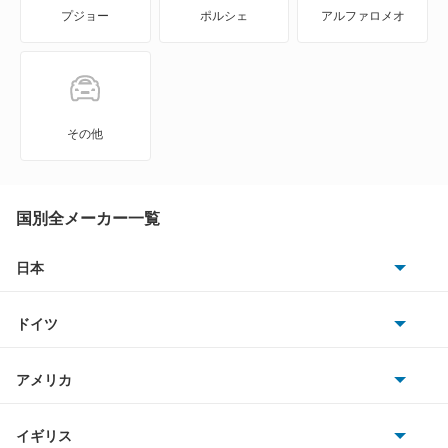
プジョー
ポルシェ
アルファロメオ
ディズヌフ(19)
トゥインゴ
トラフィック
その他
メガーヌ
メガーヌ エステート
国別全メーカー一覧
メガーヌ セニック
日本
トヨタ
メガーヌツーリングワゴン
ドイツ
日産
ラグナ
AMG
アメリカ
ホンダ
ラグナワゴン
BMW
キャデラック
イギリス