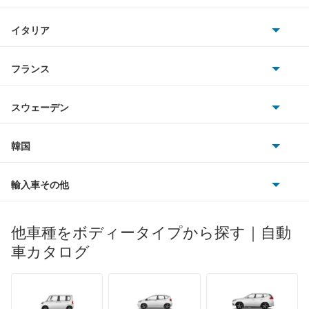
三菱
ルーテシア
BMWアルピナ
クライスラー
TVR
イタリア
マツダ
スマート
もっと見る
サターン
アストンマーティン
アルファロメオ
フランス
いすゞ
アウディ
シボレー
ジャガー
アウトビアンキ
シトロエン
スバル
スウェーデン
オペル
ビュイック
ダイムラー
フィアット
プジョー
スズキ
サーブ
フォルクスワーゲン
韓国
フォード
ベントレー
フェラーリ
ルノー
ダイハツ
ボルボ
ポルシェ
ヒョンデ
ポンティアック
輸入車その他
ランドローバー
マセラティ
ブガッティ
光岡自動車
メルセデス・ベンツ
デーウ
もっと見る
マーキュリー
BYD
ロータス
ランチア
他車種をボディータイプから探す｜自動
日産ディーゼル
もっと見る
マイバッハ
キア
リンカーン
プロトン
車カタログ
ローバー
ランボルギーニ
日野自動車
ブラバス
サンヨン
デロリアン
TD
ロールスロイス
デトマソ
三菱ふそう
ミニ
ADモータース