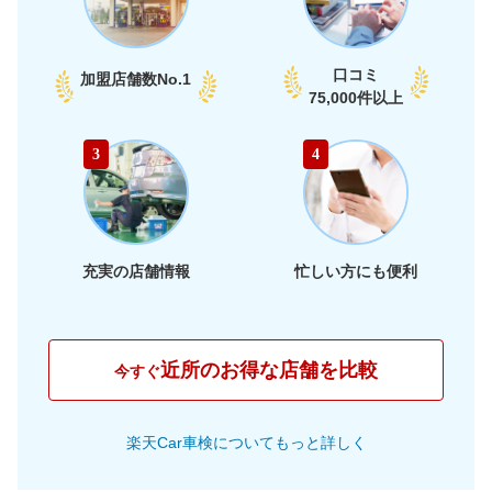
口コミ
加盟店舗数
No.1
75,000件以上
3
4
充実の店舗情報
忙しい方にも便利
近所のお得な店舗を比較
今すぐ
楽天Car車検についてもっと詳しく