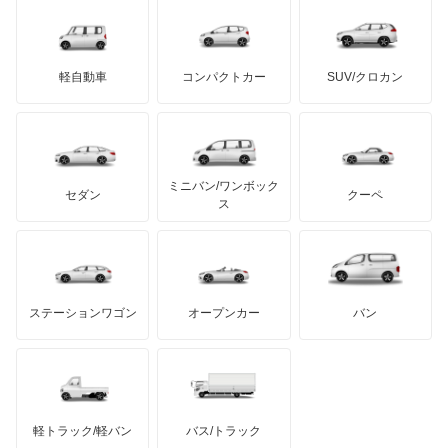
デロリアン
TD
ロールスロイス
デトマソ
三菱ふそう
RCZ
ミニ
ADモータース
サリーン
ドンカーブート
ジネッタ
アバルト
軽自動車
コンパクトカー
SUV/クロカン
UDトラックス
パートナー
アルテガ
プリムス
バーキン
もっと見る
ケータハム
イノチェンティ
レクサス
ビッパー
テスラ
セアト
もっと見る
カーボディーズ
もっと見る
アキュラ
リフター
ミニバン/ワンボック
ジープ
KTM
セダン
クーペ
モーガン
ス
もっと見る
もっと見る
ダッジ
アルテガ
バンデンプラス
GMC
マクラーレン
もっと見る
ステーションワゴン
オープンカー
バン
ハマー
オースチン
インフィニティ
モーリス
軽トラック/軽バン
バス/トラック
トライアンフ
もっと見る