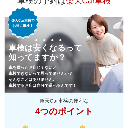
車検の予約は
楽天Car車検
66,410
神奈川県
店舗を探す
円
楽天Car車検で
62,900
千葉県
店舗を探す
円
お得に車検！
67,640
埼玉県
店舗を探す
関
円
車検は安くなるって
68,330
東
茨城県
店舗を探す
円
知ってますか？
64,930
栃木県
店舗を探す
円
車を買ったお店じゃないと
車検できないって思ってませんか？
64,170
群馬県
店舗を探す
円
そんなことはありません。
車検するお店は自分で選べるんです！
65,750
山梨県
店舗を探す
円
楽天Car車検の便利な
69,520
長野県
店舗を探す
円
4つのポイント
72,950
新潟県
店舗を探す
円
中