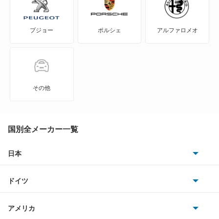
308CC
プジョー
ポルシェ
アルファロメオ
308SW
309
405
その他
405 ブレーク
406
国別全メーカー一覧
406 ブレーク
日本
トヨタ
407
ドイツ
日産
407SW
AMG
アメリカ