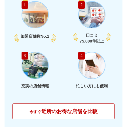
58,990
富山県
店舗を探す
円
1
2
部
60,290
石川県
店舗を探す
円
65,950
福井県
店舗を探す
円
口コミ
加盟店舗数
No.1
66,330
75,000件以上
愛知県
店舗を探す
円
65,910
静岡県
店舗を探す
東
円
3
4
66,030
海
岐阜県
店舗を探す
円
62,910
三重県
店舗を探す
円
充実の店舗情報
忙しい方にも便利
60,840
大阪府
店舗を探す
円
63,170
兵庫県
店舗を探す
円
近所のお得な店舗を比較
今すぐ
61,070
京都府
店舗を探す
近
円