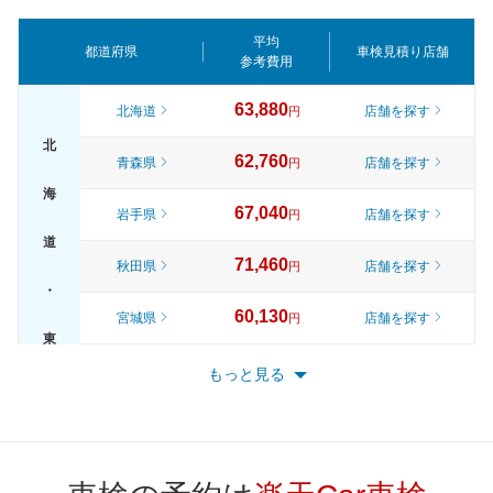
平均
都道府県
車検見積り店舗
参考費用
63,880
北海道
店舗を探す
円
北
62,760
青森県
店舗を探す
円
海
67,040
岩手県
店舗を探す
円
道
71,460
秋田県
店舗を探す
円
・
60,130
宮城県
店舗を探す
円
東
65,820
山形県
店舗を探す
円
もっと見る
北
70,920
福島県
店舗を探す
円
72,570
東京都
店舗を探す
円