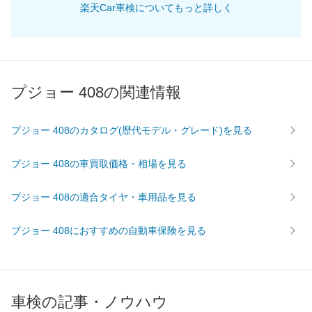
楽天Car車検についてもっと詳しく
61,260
畿
滋賀県
店舗を探す
円
65,800
奈良県
店舗を探す
円
66,610
和歌山県
店舗を探す
円
プジョー 408の関連情報
61,390
岡山県
店舗を探す
円
プジョー 408のカタログ(歴代モデル・グレード)を見る
61,510
広島県
店舗を探す
円
プジョー 408の車買取価格・相場を見る
中
62,480
鳥取県
店舗を探す
円
プジョー 408の適合タイヤ・車用品を見る
国
68,020
島根県
店舗を探す
円
プジョー 408におすすめの自動車保険を見る
64,030
山口県
店舗を探す
円
63,120
愛媛県
店舗を探す
円
車検の記事・ノウハウ
62,820