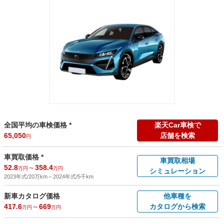
全国平均の車検価格 *
楽天Car車検で
65,050
店舗を検索
円
車買取価格 *
車買取相場
52.8
～
358.4
万円
万円
シミュレーション
2023年式/20万km
～
2024年式/5千km
新車カタログ価格
他車種を
417.6
～
669
カタログから検索
万円
万円