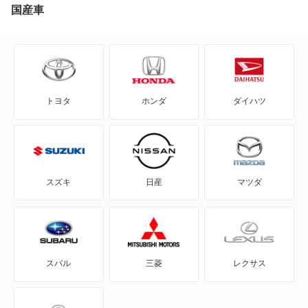
2008
国産車
65,350
沖縄県
店舗を探す
円
205
206
トヨタ
ホンダ
ダイハツ
206CC
206SW
207
スズキ
日産
マツダ
207CC
207SW
スバル
三菱
レクサス
208
3008