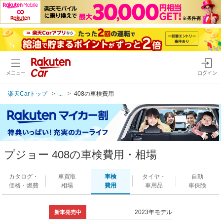
メニュー
ログイン
楽天Carトップ
...
408の車検費用
プジョー 408の車検費用・相場
カタログ・
車買取
車検
タイヤ・
自動
価格・燃費
相場
費用
車用品
車保険
2023年モデル
新車発売中