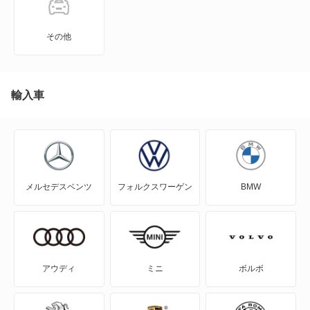
306
その他
306 ブレーク
307
輸入車
307 グリフ
307 フェリーヌ
メルセデスベンツ
フォルクスワーゲン
BMW
307 ブレーク
307CC
307SW
アウディ
ミニ
ボルボ
308