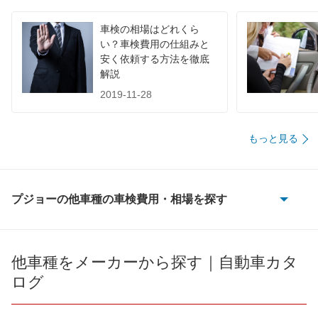
香川県
店舗を探す
四
円
車検の相場はどれくら
65,410
国
高知県
店舗を探す
円
い？車検費用の仕組みと
安く依頼する方法を徹底
68,430
徳島県
店舗を探す
円
解説
2019-11-28
58,710
福岡県
店舗を探す
円
60,240
佐賀県
店舗を探す
円
もっと見る
九
65,080
長崎県
店舗を探す
円
州
プジョーの他車種の車検費用・相場を探す
63,800
熊本県
店舗を探す
円
・
1007
62,350
大分県
店舗を探す
円
沖
106
他車種をメーカーから探す｜自動車カタ
66,700
宮崎県
店舗を探す
円
ログ
縄
107
64,050
鹿児島県
店舗を探す
円