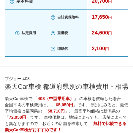
20,700
基本料金
円
17,650
自賠責保険料
円
24,600
法定費用
重量税
円
2,100
印紙代
円
プジョー 408
楽天Car車検 都道府県別の車検費用・相場
楽天Car車検で 「
408（中型乗用車）
」 の車検を依頼した場合、
全国平均の車検費用は、 「
65,050円
」です。 県別にみると、最低
平均価格は
福岡県
の 「
58,710円
」、 最高平均価格は
新潟県
の
「
72,950円
」です。 車検価格は、地域によっても、店舗によって
も異なりますので、お近くの店舗を検索して、
無料で比較できる
楽天Car車検がおすすめです！