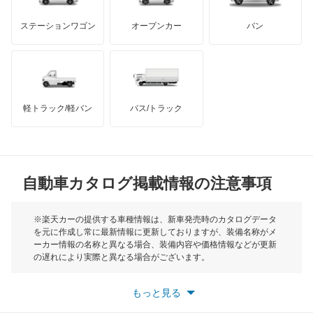
キャラバンマイクロバス
GMC
マクラーレン
もっと見る
ステーションワゴン
オープンカー
バン
キャラバンワゴン
ハマー
オースチン
キューブ
インフィニティ
モーリス
キューブキュービック
軽トラック/軽バン
バス/トラック
トライアンフ
もっと見る
クリッパーEV
MG
クリッパートラック
自動車カタログ掲載情報の注意事項
ミニ
クリッパーバン
モーク
※楽天カーの提供する車種情報は、新車発売時のカタログデータ
を元に作成し常に最新情報に更新しておりますが、装備名称がメ
クリッパーリオ
ーカー情報の名称と異なる場合、装備内容や価格情報などが更新
もっと見る
の遅れにより実際と異なる場合がございます。
クルー
※最新情報につきましては、各メーカーの情報をご確認くださ
い。
もっと見る
※また安全装備につきましては同名称の装備であっても動作範囲
グロリア
や性能に違いがございますので、詳細情報は各メーカーの情報を