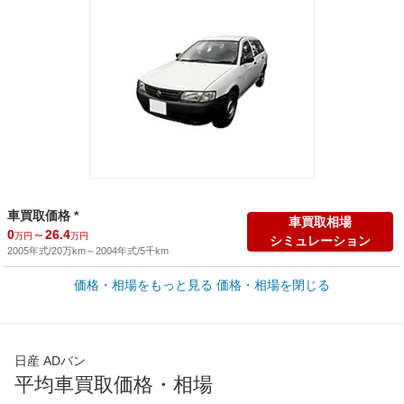
車買取価格 *
車買取相場
0
～
26.4
万円
万円
シミュレーション
2005年式/20万km
～
2004年式/5千km
価格・相場をもっと見る
価格・相場を閉じる
新車カタログ価格
他車種を
105.5
～
268.5
カタログから検索
万円
万円
全国平均の車検価格 *
楽天Car車検で
日産 ADバン
65,050
店舗を検索
円
平均車買取価格・相場
*当該価格は車種別の価格となります。