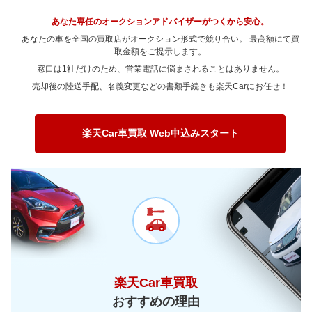
～ 80,000km
17.5万
6.4万
～ 70,000km
10.2万
4.8万
～ 200,000km
6.5万
1.4万
～ 180,000km
4.9万
0.9万
～ 150,000km
11.9万
0.9万
～ 120,000km
16.5万
0.3万
あなた専任のオークションアドバイザーがつくから安心。
～ 100,000km
16万
0.6万
～ 90,000km
17.5万
6.4万
～ 80,000km
10.2万
4.8万
～ 200,000km
3.6万
0.6万
あなたの車を全国の買取店がオークション形式で競り合い。 最高額にて買
～ 180,000km
9.4万
0.7万
～ 150,000km
13万
0.2万
～ 120,000km
16万
0.6万
～ 100,000km
取金額をご提示します。
14.7万
5.3万
～ 90,000km
10.2万
4.8万
～ 200,000km
6.8万
0.5万
窓口は1社だけのため、営業電話に悩まされることはありません。
～ 180,000km
10.2万
0.2万
～ 150,000km
12.6万
0.5万
～ 120,000km
14.7万
5.3万
～ 100,000km
8.5万
4万
売却後の陸送手配、名義変更などの書類手続きも楽天Carにお任せ！
～ 200,000km
7.4万
0.1万
～ 180,000km
9.9万
0.4万
～ 150,000km
11.5万
4.2万
～ 120,000km
8.5万
4万
～ 200,000km
7.2万
0.3万
～ 180,000km
9.1万
3.3万
～ 150,000km
6.7万
3.1万
楽天Car車買取 Web申込みスタート
～ 200,000km
6.6万
2.4万
～ 180,000km
5.3万
2.4万
～ 200,000km
3.8万
1.8万
楽天Car車買取
おすすめの理由