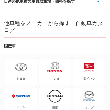
日産の他車種の車買取相場・価格を探す
180SX
AD
他車種をメーカーから探す｜自動車カタ
ログ
AD エキスパート
AD-MAXバン
国産車
AD-MAXワゴン
ADワゴン
トヨタ
ホンダ
ダイハツ
BE-1
e-NV200バン
e-NV200ワゴン
スズキ
日産
マツダ