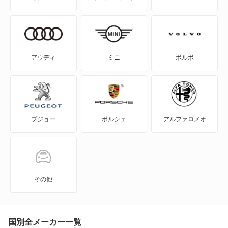
NV200バネット
NV200バネットバン
NV350キャラバン
アウディ
ミニ
ボルボ
NV350キャラバン マイクロバス
NV350キャラバン ワゴン
プジョー
ポルシェ
アルファロメオ
NXクーペ
VWサンタナ
アトラス
その他
アトラス ハイブリッド
アトラスダンプ
国別全メーカー一覧