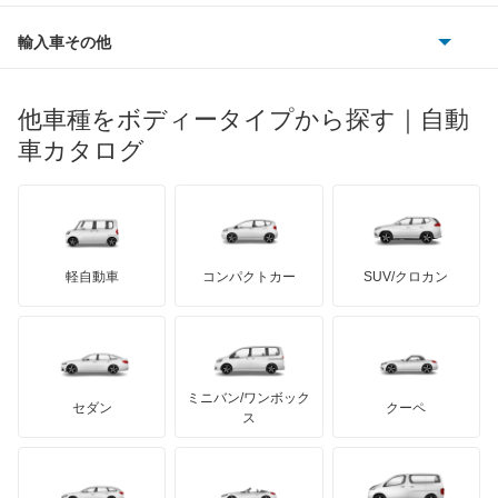
ルノー
ダイハツ
ボルボ
エクストレイル
ポルシェ
ヒョンデ
ポンティアック
輸入車その他
ランドローバー
マセラティ
ブガッティ
光岡自動車
エクストレイル ハイブリッド
メルセデス・ベンツ
デーウ
もっと見る
マーキュリー
BYD
ロータス
ランチア
他車種をボディータイプから探す｜自動
日産ディーゼル
もっと見る
エスカルゴ
マイバッハ
キア
リンカーン
プロトン
車カタログ
ローバー
ランボルギーニ
日野自動車
エルグランド
ブラバス
サンヨン
デロリアン
TD
ロールスロイス
デトマソ
三菱ふそう
オッティ
ミニ
ADモータース
サリーン
ドンカーブート
ジネッタ
アバルト
軽自動車
コンパクトカー
SUV/クロカン
UDトラックス
オースター
アルテガ
プリムス
バーキン
もっと見る
ケータハム
イノチェンティ
レクサス
オーラ
テスラ
セアト
もっと見る
カーボディーズ
もっと見る
アキュラ
キャラバンコーチ
ミニバン/ワンボック
ジープ
KTM
セダン
クーペ
モーガン
ス
キャラバンバン
もっと見る
ダッジ
アルテガ
バンデンプラス