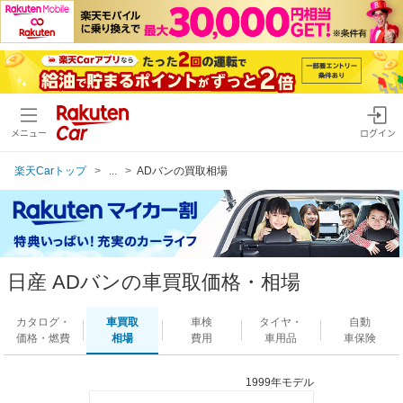
メニュー
ログイン
楽天Carトップ
...
ADバンの買取相場
日産 ADバンの車買取価格・相場
カタログ・
車買取
車検
タイヤ・
自動
価格・燃費
相場
費用
車用品
車保険
1999年モデル