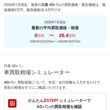
2026年7月現在
、最新の
日産 ADバン
の買取価格・査定価格は、最
低価格
0
万円、最高価格
26.4
万円です。
2026年7月現在
最新の平均買取価格・相場
0
〜
26.4
万円
万円
2005年式/20万km
〜
2004年式/5千km
日産 ADバン
車買取相場シミュレーター
ADバン
買取相場について、年式・走行距離を入力するだけで、
現在の相場をすぐにご確認いただけます。
2
かんたん
STEP!
シミュレーターで
ADバン
の買取相場を確認