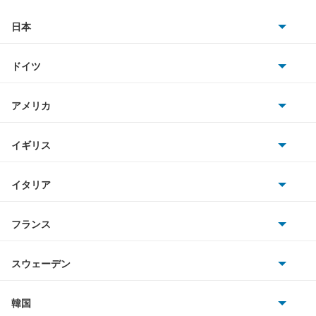
アトラスバン
日本
トヨタ
アトラスロコ
ドイツ
日産
アベニール
AMG
アメリカ
ホンダ
アベニールカーゴ
BMW
キャデラック
イギリス
三菱
アベニールサリュー
BMWアルピナ
クライスラー
TVR
イタリア
マツダ
アリア
スマート
サターン
アストンマーティン
アルファロメオ
フランス
いすゞ
インフィニティQ45
アウディ
シボレー
ジャガー
アウトビアンキ
シトロエン
スバル
ウイングロード
スウェーデン
オペル
ビュイック
ダイムラー
フィアット
プジョー
スズキ
サーブ
エキスパート
フォルクスワーゲン
韓国
フォード
ベントレー
フェラーリ