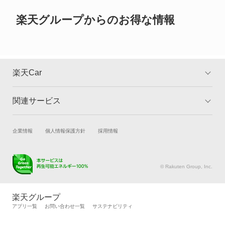
ご確認ください。
グロリアセダン
楽天グループからのお得な情報
グロリアバン
グロリアワゴン
楽天Car
サクラ
関連サービス
TOP
よくある質問
サニー
キャンペーン一覧
試乗・商談
新車購入
企業情報
個人情報保護方針
採用情報
サニーカリフォルニア
楽天Car車買取
車検予約
サニートラック
キズ修理予約
洗車・コーティング予約
© Rakuten Group, Inc.
メンテナンス管理
タイヤ・パーツ購入
サニーバン
タイヤ交換サービス
楽天Car マガジン
楽天グループ
自動車カタログ
自動車保険
アプリ一覧
お問い合わせ一覧
サステナビリティ
サファリ
楽天マイカー割