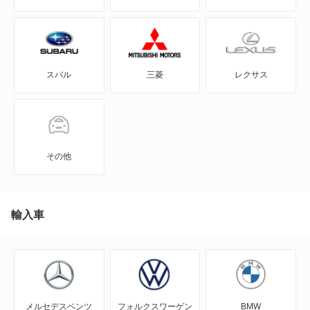
GT-R
KICKS
スバル
三菱
レクサス
KIX
NT100クリッパー
NT450アトラス
その他
NT450アトラス ダンプ
NV100クリッパー
輸入車
NV100クリッパーリオ
NV150 AD
メルセデスベンツ
フォルクスワーゲン
BMW