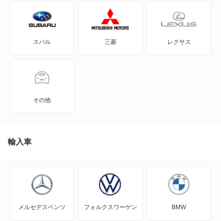
GT-R
スバル
三菱
レクサス
KICKS
KIX
NT100クリッパー
その他
NT450アトラス
NT450アトラス ダンプ
輸入車
NV100クリッパー
NV100クリッパーリオ
メルセデスベンツ
フォルクスワーゲン
BMW
NV150 AD