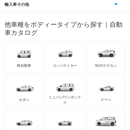
ポルシェ
ヒョンデ
ポンティアック
輸入車その他
ランドローバー
マセラティ
ブガッティ
光岡自動車
エクストレイル
メルセデス・ベンツ
デーウ
もっと見る
マーキュリー
BYD
ロータス
ランチア
他車種をボディータイプから探す｜自動
日産ディーゼル
もっと見る
エクストレイル ハイブリッド
マイバッハ
キア
リンカーン
プロトン
車カタログ
ローバー
ランボルギーニ
日野自動車
エスカルゴ
ブラバス
サンヨン
デロリアン
TD
ロールスロイス
デトマソ
三菱ふそう
エルグランド
ミニ
ADモータース
サリーン
ドンカーブート
ジネッタ
アバルト
軽自動車
コンパクトカー
SUV/クロカン
UDトラックス
オッティ
アルテガ
プリムス
バーキン
もっと見る
ケータハム
イノチェンティ
レクサス
オースター
テスラ
セアト
もっと見る
カーボディーズ
もっと見る
アキュラ
オーラ
ミニバン/ワンボック
ジープ
KTM
セダン
クーペ
モーガン
ス
キャラバンコーチ
もっと見る
ダッジ
アルテガ
バンデンプラス
キャラバンバン
GMC