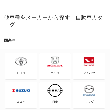
180SX
AD
他車種をメーカーから探す｜自動車カタ
ログ
AD エキスパート
AD-MAXバン
国産車
AD-MAXワゴン
ADバン
トヨタ
ホンダ
ダイハツ
ADワゴン
BE-1
e-NV200バン
スズキ
日産
マツダ
e-NV200ワゴン