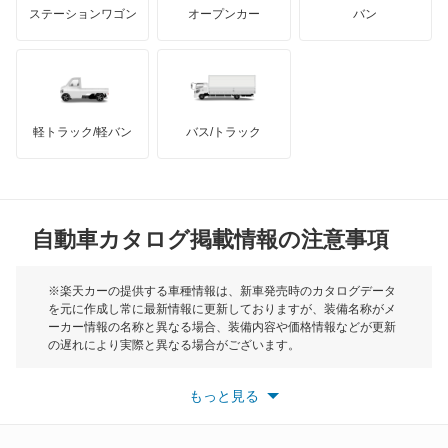
マクラーレン
もっと見る
ステーションワゴン
オープンカー
バン
キャラバンマイクロバス
ハマー
オースチン
キューブ
インフィニティ
モーリス
キューブキュービック
軽トラック/軽バン
バス/トラック
トライアンフ
もっと見る
クリッパーEV
MG
クリッパートラック
自動車カタログ掲載情報の注意事項
ミニ
クリッパーバン
モーク
※楽天カーの提供する車種情報は、新車発売時のカタログデータ
を元に作成し常に最新情報に更新しておりますが、装備名称がメ
クリッパーリオ
ーカー情報の名称と異なる場合、装備内容や価格情報などが更新
もっと見る
の遅れにより実際と異なる場合がございます。
クルー
※最新情報につきましては、各メーカーの情報をご確認くださ
い。
もっと見る
※また安全装備につきましては同名称の装備であっても動作範囲
グロリア
や性能に違いがございますので、詳細情報は各メーカーの情報を
ご確認ください。