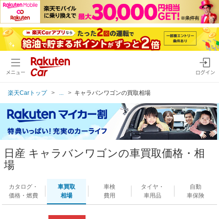
メニュー
ログイン
楽天Carトップ
...
キャラバンワゴンの買取相場
日産 キャラバンワゴンの車買取価格・相
場
カタログ・
車買取
車検
タイヤ・
自動
価格・燃費
相場
費用
車用品
車保険