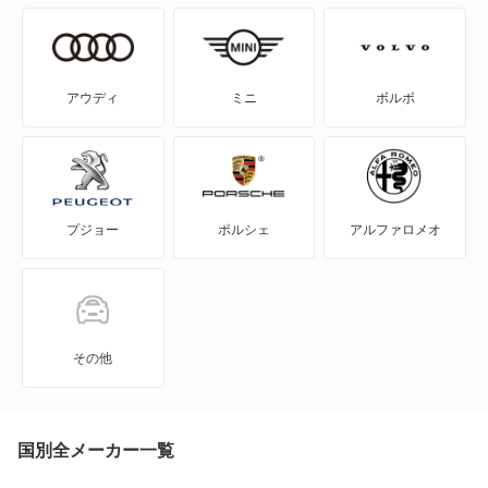
NV200バネット
NV200バネットバン
アウディ
ミニ
ボルボ
NV350キャラバン
NV350キャラバン マイクロバス
プジョー
ポルシェ
アルファロメオ
NV350キャラバン ワゴン
NXクーペ
VWサンタナ
その他
アトラス
アトラス ハイブリッド
国別全メーカー一覧