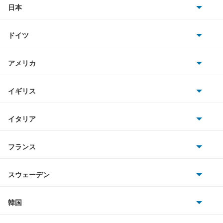
アトラスダンプ
日本
トヨタ
アトラスバン
ドイツ
日産
アトラスロコ
AMG
アメリカ
ホンダ
アベニール
BMW
キャデラック
イギリス
三菱
アベニールカーゴ
BMWアルピナ
クライスラー
TVR
イタリア
マツダ
アベニールサリュー
スマート
サターン
アストンマーティン
アルファロメオ
フランス
いすゞ
アリア
アウディ
シボレー
ジャガー
アウトビアンキ
シトロエン
スバル
インフィニティQ45
スウェーデン
オペル
ビュイック
ダイムラー
フィアット
プジョー
スズキ
サーブ
ウイングロード
フォルクスワーゲン
韓国
フォード
ベントレー
フェラーリ
ルノー
ダイハツ
ボルボ
エキスパート