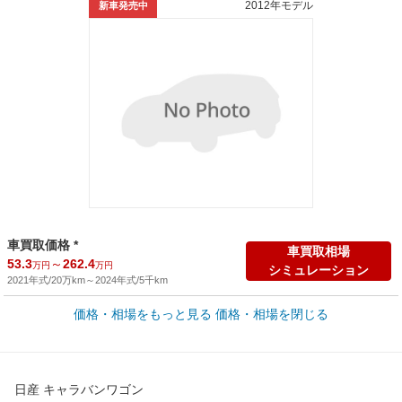
2012年モデル
新車発売中
車買取価格 *
車買取相場
53.3
～
262.4
万円
万円
シミュレーション
2021年式/20万km
～
2024年式/5千km
価格・相場をもっと見る
価格・相場を閉じる
新車カタログ価格
他車種を
278.4
～
440.8
カタログから検索
万円
万円
全国平均の車検価格 *
楽天Car車検で
日産 キャラバンワゴン
73,850
店舗を検索
円