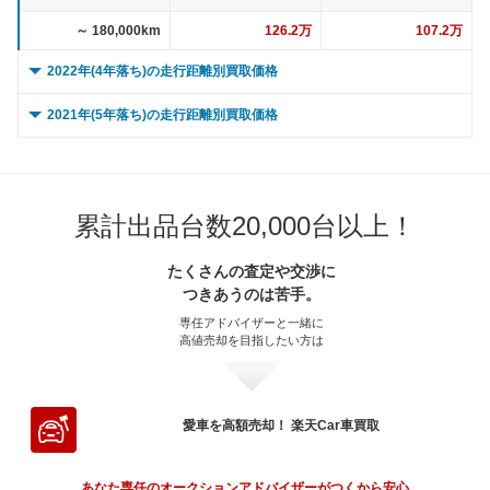
～ 180,000km
126.2万
107.2万
2022年(4年落ち)の走行距離別買取価格
0 ～ 5,000km
206.9万
175.5万
2021年(5年落ち)の走行距離別買取価格
～ 10,000km
206.9万
175.5万
0 ～ 5,000km
191.6万
162.9万
～ 15,000km
201.1万
170.6万
～ 10,000km
191.6万
162.9万
累計出品台数20,000台以上！
～ 20,000km
201.1万
170.6万
～ 15,000km
191.6万
162.9万
～ 30,000km
191.6万
162.5万
たくさんの査定や交渉に
～ 20,000km
184.6万
156.9万
つきあうのは苦手。
～ 40,000km
180.1万
152.7万
～ 30,000km
184.6万
156.9万
専任アドバイザーと一緒に
高値売却を目指したい方は
～ 50,000km
168.6万
143万
～ 40,000km
174.2万
148.1万
～ 60,000km
168.6万
143万
～ 50,000km
160.2万
136.2万
～ 70,000km
159万
134.8万
～ 60,000km
160.2万
136.2万
愛車を高額売却！ 楽天Car車買取
～ 80,000km
149.4万
126.7万
～ 70,000km
148万
125.8万
あなた専任のオークションアドバイザーがつくから安心。