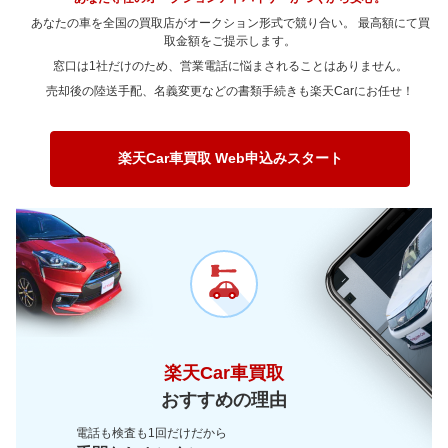
～ 90,000km
139.8万
118.6万
～ 80,000km
135.8万
115.5万
あなたの車を全国の買取店がオークション形式で競り合い。 最高額にて買
～ 100,000km
取金額をご提示します。
130.2万
110.5万
～ 90,000km
135.8万
115.5万
窓口は1社だけのため、営業電話に悩まされることはありません。
～ 120,000km
120.7万
102.3万
～ 100,000km
123.6万
105.1万
売却後の陸送手配、名義変更などの書類手続きも楽天Carにお任せ！
～ 150,000km
93.8万
79.6万
～ 120,000km
113.2万
96.2万
～ 180,000km
80.4万
68.2万
～ 150,000km
94万
79.9万
楽天Car車買取 Web申込みスタート
～ 200,000km
67万
56.8万
～ 180,000km
78.3万
66.6万
～ 200,000km
62.7万
53.3万
楽天Car車買取
おすすめの理由
電話も検査も1回だけだから