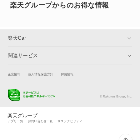
グロリアセダン
楽天グループからのお得な情報
グロリアバン
グロリアワゴン
楽天Car
サクラ
関連サービス
TOP
よくある質問
サニー
キャンペーン一覧
試乗・商談
新車購入
企業情報
個人情報保護方針
採用情報
サニーカリフォルニア
楽天Car車買取
車検予約
サニートラック
キズ修理予約
洗車・コーティング予約
© Rakuten Group, Inc.
メンテナンス管理
タイヤ・パーツ購入
サニーバン
タイヤ交換サービス
楽天Car マガジン
楽天グループ
自動車カタログ
自動車保険
アプリ一覧
お問い合わせ一覧
サステナビリティ
サファリ
楽天マイカー割
サファリバン