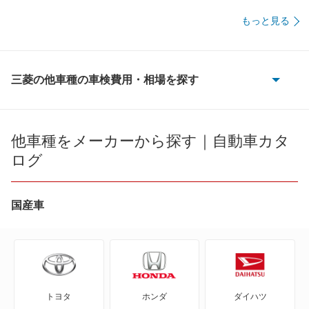
40,970
佐賀県
店舗を探す
円
もっと見る
九
45,510
長崎県
店舗を探す
円
州
44,920
熊本県
店舗を探す
円
三菱の他車種の車検費用・相場を探す
・
eKアクティブ
42,720
大分県
店舗を探す
円
沖
eKカスタム
46,880
他車種をメーカーから探す｜自動車カタ
宮崎県
店舗を探す
円
縄
ログ
eKクラッシィ
44,050
鹿児島県
店舗を探す
円
eKクロス
46,250
沖縄県
店舗を探す
国産車
円
eKクロス EV
eKクロス スペース
トヨタ
ホンダ
ダイハツ
eKスペース