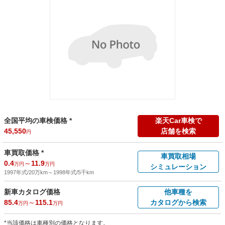
全国平均の車検価格 *
楽天Car車検で
45,550
店舗を検索
円
車買取価格 *
車買取相場
0.4
～
11.9
万円
万円
シミュレーション
1997年式/20万km
～
1998年式/5千km
新車カタログ価格
他車種を
85.4
～
115.1
カタログから検索
万円
万円
*当該価格は車種別の価格となります。