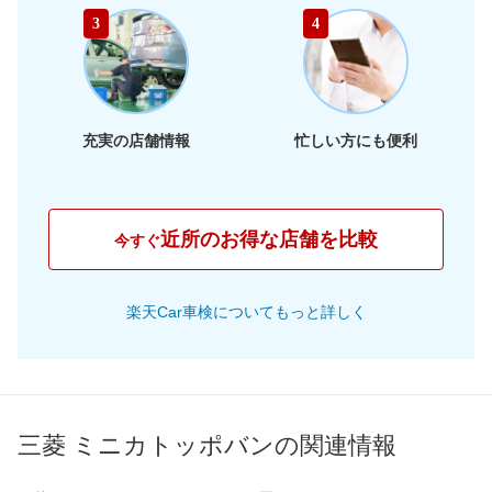
46,480
静岡県
店舗を探す
東
円
3
4
46,680
海
岐阜県
店舗を探す
円
43,950
三重県
店舗を探す
円
充実の店舗情報
忙しい方にも便利
42,000
大阪府
店舗を探す
円
44,120
兵庫県
店舗を探す
円
近所のお得な店舗を比較
今すぐ
42,170
京都府
店舗を探す
近
円
楽天Car車検についてもっと詳しく
42,310
畿
滋賀県
店舗を探す
円
45,790
奈良県
店舗を探す
円
47,600
和歌山県
店舗を探す
円
三菱 ミニカトッポバンの関連情報
42,320
岡山県
店舗を探す
円