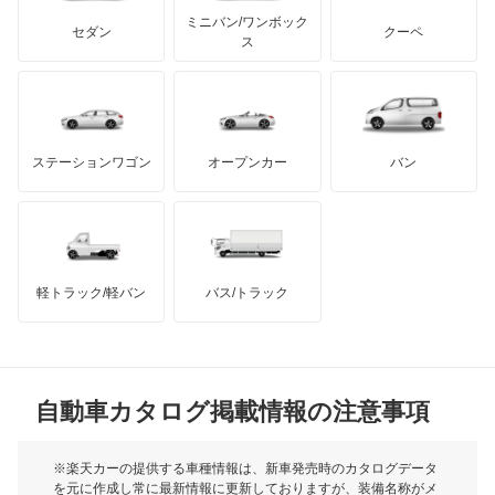
もっと見る
アキュラ
スタリオン
ミニバン/ワンボック
ジープ
KTM
セダン
クーペ
モーガン
ス
ストラーダ
もっと見る
ダッジ
アルテガ
バンデンプラス
タウンボックス
GMC
マクラーレン
もっと見る
ステーションワゴン
オープンカー
バン
タウンボックスワイド
ハマー
オースチン
チャレンジャー
インフィニティ
モーリス
ディアマンテ
軽トラック/軽バン
バス/トラック
トライアンフ
もっと見る
ディアマンテワゴン
MG
ディオン
自動車カタログ掲載情報の注意事項
ミニ
ディグニティ
モーク
※楽天カーの提供する車種情報は、新車発売時のカタログデータ
を元に作成し常に最新情報に更新しておりますが、装備名称がメ