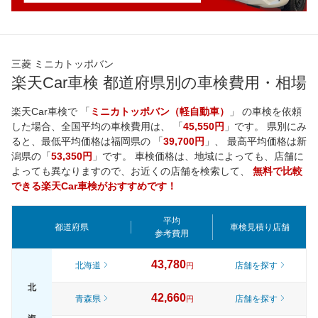
三菱 ミニカトッポバン
楽天Car車検 都道府県別の車検費用・相場
楽天Car車検で 「
ミニカトッポバン（軽自動車）
」 の車検を依頼
した場合、全国平均の車検費用は、 「
45,550円
」です。 県別にみ
ると、最低平均価格は
福岡県
の 「
39,700円
」、 最高平均価格は
新
潟県
の「
53,350円
」です。 車検価格は、地域によっても、店舗に
よっても異なりますので、お近くの店舗を検索して、
無料で比較
できる楽天Car車検がおすすめです！
平均
都道府県
車検見積り店舗
参考費用
43,780
北海道
店舗を探す
円
北
42,660
青森県
店舗を探す
円