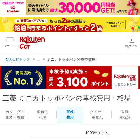
メニュー
ログイン
楽天Carトップ
...
ミニカトッポバンの車検費用
三菱 ミニカトッポバンの車検費用・相場
カタログ・
車買取
車検
タイヤ・
自動
価格・燃費
相場
費用
車用品
車保険
1993年モデル