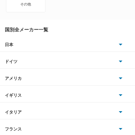
エメロード
その他
カリスマ
キャンター
国別全メーカー一覧
キャンター ハイブリッド
日本
トヨタ
キャンターガッツ
ドイツ
日産
キャンターガッツダンプ
AMG
アメリカ
ホンダ
キャンターダンプ
BMW
キャデラック
イギリス
三菱
ギャラン
BMWアルピナ
クライスラー
TVR
イタリア
マツダ
ギャラン シグマ
スマート
サターン
アストンマーティン
アルファロメオ
フランス
いすゞ
ギャラン フォルティス
アウディ
シボレー