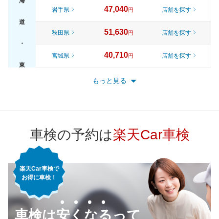
海
47,040
岩手県
店舗を探す
円
道
51,630
秋田県
店舗を探す
円
・
40,710
宮城県
店舗を探す
円
東
45,870
山形県
店舗を探す
円
もっと見る
北
51,450
福島県
店舗を探す
円
51,990
東京都
店舗を探す
円
車検の予約は
楽天Car車検
46,500
神奈川県
店舗を探す
円
楽天Car車検で
44,020
千葉県
店舗を探す
円
お得に車検！
47,070
埼玉県
店舗を探す
関
円
車検は安くなるって
48,390
東
茨城県
店舗を探す
円