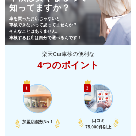
知ってますか？
45,670
栃木県
店舗を探す
円
車を買ったお店じゃないと
車検できないって思ってませんか？
44,890
群馬県
店舗を探す
円
そんなことはありません。
車検するお店は自分で選べるんです！
45,880
山梨県
店舗を探す
円
楽天Car車検の便利な
49,630
長野県
店舗を探す
円
4つのポイント
53,350
新潟県
店舗を探す
円
中
40,710
富山県
店舗を探す
円
1
2
部
41,840
石川県
店舗を探す
円
47,490
福井県
店舗を探す
円
口コミ
加盟店舗数
No.1
47,100
75,000件以上
愛知県
店舗を探す
円