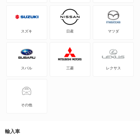
eKスペース カスタム
eKスポーツ
スズキ
日産
マツダ
eKワゴン
FTO
スバル
三菱
レクサス
GTO
RVR
アイ
その他
アイ ミーブ
アウトランダー
輸入車