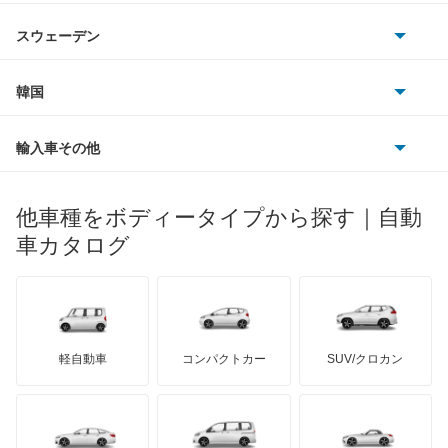
ジャガー
アウトビアンキ
シトロエン
スバル
ギャラン フォルティス スポーツバック
スウェーデン
オペル
ビュイック
ダイムラー
フィアット
プジョー
スズキ
サーブ
ギャランスポーツ
フォルクスワーゲン
韓国
フォード
ベントレー
フェラーリ
ルノー
ダイハツ
ボルボ
グランディス
ポルシェ
ヒョンデ
ポンティアック
輸入車その他
ランドローバー
マセラティ
ブガッティ
光岡自動車
コルト
メルセデス・ベンツ
デーウ
もっと見る
マーキュリー
BYD
ロータス
ランチア
他車種をボディータイプから探す｜自動
日産ディーゼル
もっと見る
コルトプラス
マイバッハ
キア
リンカーン
プロトン
車カタログ
ローバー
ランボルギーニ
日野自動車
シグマ
ブラバス
サンヨン
デロリアン
TD
ロールスロイス
デトマソ
三菱ふそう
シャリオ
ミニ
ADモータース
サリーン
ドンカーブート
ジネッタ
アバルト
軽自動車
コンパクトカー
SUV/クロカン
UDトラックス
シャリオグランディス
アルテガ
プリムス
バーキン
もっと見る
ケータハム
イノチェンティ
レクサス
ジープ
テスラ
セアト
もっと見る
カーボディーズ