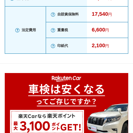
17,540
自賠責保険料
円
6,600
法定費用
重量税
円
2,100
印紙代
円