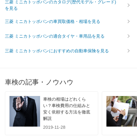
三菱 ミニカトッポバンのカタログ(歴代モデル・グレード)
を見る
43,070
広島県
店舗を探す
円
中
三菱 ミニカトッポバンの車買取価格・相場を見る
43,330
鳥取県
店舗を探す
円
国
三菱 ミニカトッポバンの適合タイヤ・車用品を見る
47,660
島根県
店舗を探す
円
三菱 ミニカトッポバンにおすすめの自動車保険を見る
44,460
山口県
店舗を探す
円
44,320
愛媛県
店舗を探す
円
車検の記事・ノウハウ
42,970
香川県
店舗を探す
四
円
45,980
国
高知県
店舗を探す
円
車検の相場はどれくら
い？車検費用の仕組みと
48,140
安く依頼する方法を徹底
徳島県
店舗を探す
円
解説
39,700
福岡県
店舗を探す
2019-11-28
円