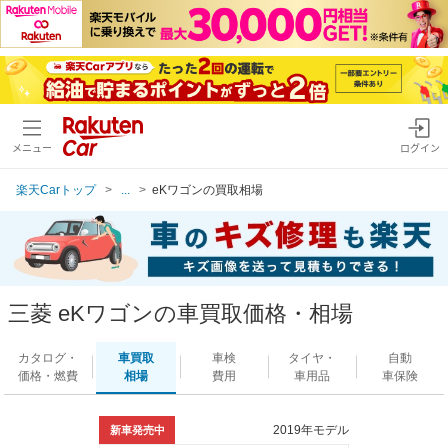
メニュー
ログイン
楽天Carトップ
...
eKワゴンの買取相場
三菱 eKワゴンの車買取価格・相場
カタログ・
車買取
車検
タイヤ・
自動
価格・燃費
相場
費用
車用品
車保険
2019年モデル
新車発売中