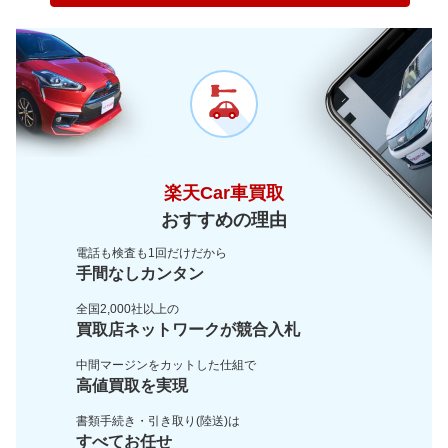
～ 200,000km
1.5万
0.2万
～ 180,000km
1.4万
0.7万
～ 200,000km
1万
0.5万
楽天Car車買取
おすすめの理由
電話も検査も1回だけだから
手間なしカンタン
全国2,000社以上の
買取店ネットワークが
競合入札
中間マージンをカットした
仕組で
高値買取を実現
書類手続き・引き取り(陸送)は
すべてお任せ