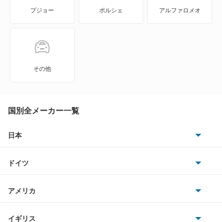
プジョー
ポルシェ
アルファロメオ
エテルナサヴァ
エメロード
カリスマ
その他
キャンター
キャンター ハイブリッド
国別全メーカー一覧
キャンターガッツ
日本
トヨタ
キャンターガッツダンプ
ドイツ
日産
キャンターダンプ
AMG
アメリカ
ホンダ
ギャラン
BMW
キャデラック
イギリス