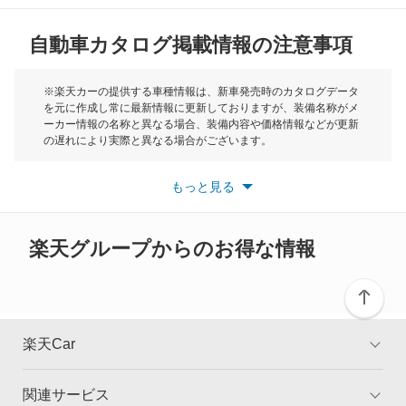
MG
ディグニティ
自動車カタログ掲載情報の注意事項
ミニ
デボネア
モーク
※楽天カーの提供する車種情報は、新車発売時のカタログデータ
を元に作成し常に最新情報に更新しておりますが、装備名称がメ
デボネアV
ーカー情報の名称と異なる場合、装備内容や価格情報などが更新
もっと見る
の遅れにより実際と異なる場合がございます。
デリカ D:2
※最新情報につきましては、各メーカーの情報をご確認くださ
い。
もっと見る
※また安全装備につきましては同名称の装備であっても動作範囲
デリカ D:3
や性能に違いがございますので、詳細情報は各メーカーの情報を
ご確認ください。
デリカ D:5
楽天グループからのお得な情報
デリカ ミニ
デリカカーゴ
楽天Car
デリカスペースギア
関連サービス
TOP
よくある質問