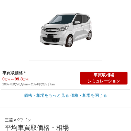
車買取価格 *
車買取相場
0
～
99.8
万円
万円
シミュレーション
2007年式/20万km
～
2024年式/5千km
新車カタログ価格
価格・相場をもっと見る
価格・相場を閉じる
楽天市場で新車を検索
129.6
～
168.3
万円
万円
新車の掲載台数：
8
台(
185.1
万円
～
213
万円
)
全国平均の車検価格 *
楽天Car車検で
三菱 eKワゴン
45,550
店舗を検索
円
平均車買取価格・相場