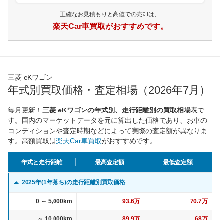
正確なお見積もりと高値での売却は、
楽天Car車買取がおすすめです。
三菱 eKワゴン
年式別買取価格・査定相場（2026年7月）
毎月更新！
三菱 eKワゴンの年式別、走行距離別の買取相場表
で
す。国内のマーケットデータを元に算出した価格であり、お車の
コンディションや査定時期などによって実際の査定額が異なりま
す。高額買取は
楽天Car車買取
がおすすめです。
年式と走行距離
最高査定額
最低査定額
2025年(1年落ち)の走行距離別買取価格
0 ～ 5,000km
93.6万
70.7万
～ 10,000km
89.9万
68万