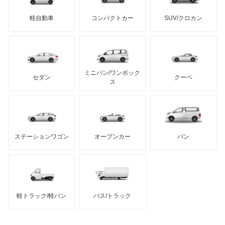
ミニ
ADモータース
サリーン
ドンカーブート
ジネッタ
アバルト
軽自動車
コンパクトカー
SUV/クロカン
UDトラックス
ジープ
アルテガ
プリムス
バーキン
もっと見る
ケータハム
イノチェンティ
レクサス
スタリオン
テスラ
セアト
もっと見る
カーボディーズ
もっと見る
アキュラ
ストラーダ
ミニバン/ワンボック
ジープ
KTM
セダン
クーペ
モーガン
ス
タウンボックス
もっと見る
ダッジ
アルテガ
バンデンプラス
タウンボックスワイド
GMC
マクラーレン
もっと見る
ステーションワゴン
オープンカー
バン
チャレンジャー
ハマー
オースチン
ディアマンテ
インフィニティ
モーリス
ディアマンテワゴン
軽トラック/軽バン
バス/トラック
トライアンフ
もっと見る
ディオン