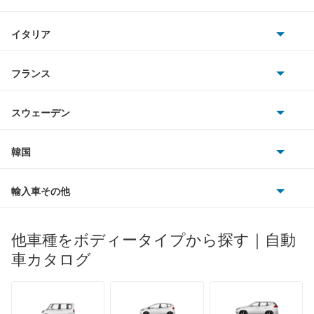
三菱
ギャラン シグマ
BMWアルピナ
クライスラー
TVR
イタリア
マツダ
ギャラン フォルティス
スマート
サターン
アストンマーティン
アルファロメオ
フランス
いすゞ
ギャラン フォルティス スポーツバック
アウディ
シボレー
ジャガー
アウトビアンキ
シトロエン
スバル
ギャランスポーツ
スウェーデン
オペル
ビュイック
ダイムラー
フィアット
プジョー
スズキ
サーブ
グランディス
フォルクスワーゲン
韓国
フォード
ベントレー
フェラーリ
ルノー
ダイハツ
ボルボ
コルト
ポルシェ
ヒョンデ
ポンティアック
輸入車その他
ランドローバー
マセラティ
ブガッティ
光岡自動車
コルトプラス
メルセデス・ベンツ
デーウ
もっと見る
マーキュリー
BYD
ロータス
ランチア
他車種をボディータイプから探す｜自動
日産ディーゼル
もっと見る
シグマ
マイバッハ
キア
リンカーン
プロトン
車カタログ
ローバー
ランボルギーニ
日野自動車
シャリオ
ブラバス
サンヨン
デロリアン
TD
ロールスロイス
デトマソ
三菱ふそう
シャリオグランディス