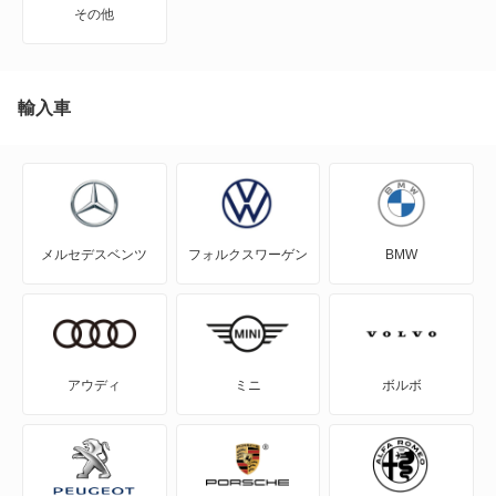
その他
アウトランダー
アウトランダーPHEV
輸入車
アスパイア
エアトレック
メルセデスベンツ
フォルクスワーゲン
BMW
エクリプス
エクリプス クロス
エクリプス クロス PHEV
アウディ
ミニ
ボルボ
エクリプス スパイダー
エテルナ