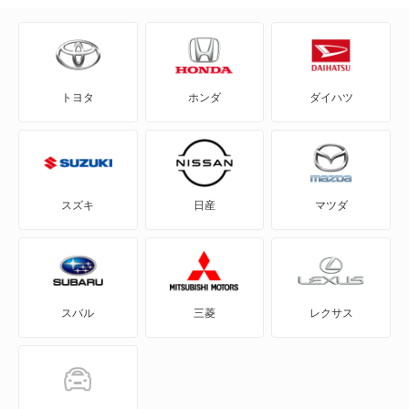
eKクロス EV
eKクロス スペース
トヨタ
ホンダ
ダイハツ
eKスペース
eKスペース カスタム
eKスポーツ
スズキ
日産
マツダ
FTO
GTO
スバル
三菱
レクサス
RVR
アイ
アイ ミーブ