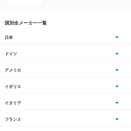
カリスマ
キャンター
国別全メーカー一覧
キャンター ハイブリッド
日本
トヨタ
キャンターガッツ
ドイツ
日産
キャンターガッツダンプ
AMG
アメリカ
ホンダ
キャンターダンプ
BMW
キャデラック
イギリス
三菱
ギャラン
BMWアルピナ
クライスラー
TVR
イタリア
マツダ
ギャラン シグマ
スマート
サターン
アストンマーティン
アルファロメオ
フランス
いすゞ
ギャラン フォルティス
アウディ
シボレー
ジャガー
アウトビアンキ