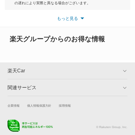
もっと見る
の遅れにより実際と異なる場合がございます。
デボネアV
※最新情報につきましては、各メーカーの情報をご確認くださ
い。
もっと見る
※また安全装備につきましては同名称の装備であっても動作範囲
デリカ D:2
や性能に違いがございますので、詳細情報は各メーカーの情報を
ご確認ください。
デリカ D:3
楽天グループからのお得な情報
デリカ D:5
デリカ ミニ
楽天Car
デリカスペースギア
関連サービス
TOP
よくある質問
デリカトラック
キャンペーン一覧
試乗・商談
新車購入
企業情報
個人情報保護方針
採用情報
デリカバン
楽天Car車買取
車検予約
デリカワゴン
キズ修理予約
洗車・コーティング予約
© Rakuten Group, Inc.
メンテナンス管理
タイヤ・パーツ購入