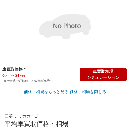
車買取価格 *
車買取相場
0
～
54
万円
万円
シミュレーション
1996年式/20万km
～
2002年式/5千km
価格・相場をもっと見る
価格・相場を閉じる
新車カタログ価格
他車種を
159.5
～
253.1
カタログから検索
万円
万円
全国平均の車検価格 *
楽天Car車検で
三菱 デリカカーゴ
65,050
店舗を検索
円
平均車買取価格・相場
*当該価格は車種別の価格となります。