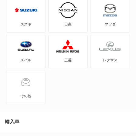
eKスペース カスタム
eKスポーツ
スズキ
日産
マツダ
eKワゴン
FTO
スバル
三菱
レクサス
GTO
RVR
アイ
その他
アイ ミーブ
アウトランダー
輸入車
アウトランダーPHEV