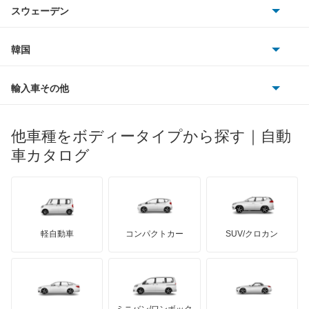
シトロエン
スバル
ギャラン フォルティス スポーツバック
スウェーデン
オペル
ビュイック
ダイムラー
フィアット
プジョー
スズキ
サーブ
ギャランスポーツ
フォルクスワーゲン
韓国
フォード
ベントレー
フェラーリ
ルノー
ダイハツ
ボルボ
グランディス
ポルシェ
ヒョンデ
ポンティアック
輸入車その他
ランドローバー
マセラティ
ブガッティ
光岡自動車
コルト
メルセデス・ベンツ
デーウ
もっと見る
マーキュリー
BYD
ロータス
ランチア
他車種をボディータイプから探す｜自動
日産ディーゼル
もっと見る
コルトプラス
マイバッハ
キア
リンカーン
プロトン
車カタログ
ローバー
ランボルギーニ
日野自動車
シグマ
ブラバス
サンヨン
デロリアン
TD
ロールスロイス
デトマソ
三菱ふそう
シャリオ
ミニ
ADモータース
サリーン
ドンカーブート
ジネッタ
アバルト
軽自動車
コンパクトカー
SUV/クロカン
UDトラックス
シャリオグランディス
アルテガ
プリムス
バーキン
もっと見る
ケータハム
イノチェンティ
レクサス
ジープ
テスラ
セアト
もっと見る
カーボディーズ
もっと見る
アキュラ
スタリオン