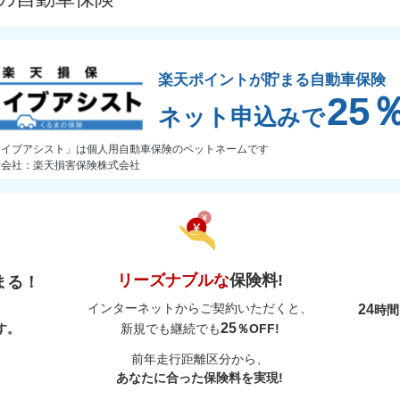
楽天ポイントが貯まる自動車保険
25
ネット申込みで
ライブアシスト」は個人用自動車保険のペットネームです
険会社：楽天損害保険株式会社
リーズナブルな
保険料!
まる！
インターネットからご契約いただくと、
24
時
25
す。
新規でも継続でも
％OFF!
前年走行距離区分から、
あなたに合った保険料を実現!