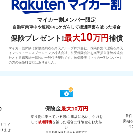
マイカー割メンバー限定
自動車乗車中や運転中にケガをして後遺障害を被った場合
10
最大
万円
保険プレゼント!
補償
マイカー割保険は保険契約者を楽天グループ株式会社、保険募集代理店を楽天
インシュアランスプランニング株式会社、引受保険会社を楽天損害保険株式会
社とする傷害総合保険の一般包括契約です。被保険者（マイカー割メンバー）
の方の保険料負担はありません。
の
保険金
最大10万円
条件
乗り物に乗っている際に 事故にあい、ケガを
満期
して
後遺障害
を被った場合に保険金をお支払
！マイ
ラ
い
ありませ
※自動車保険と併用も可能です