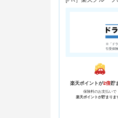
※「ド
引受保
楽天ポイントが
2倍
貯
保険料のお支払いで
楽天ポイントが貯まりま