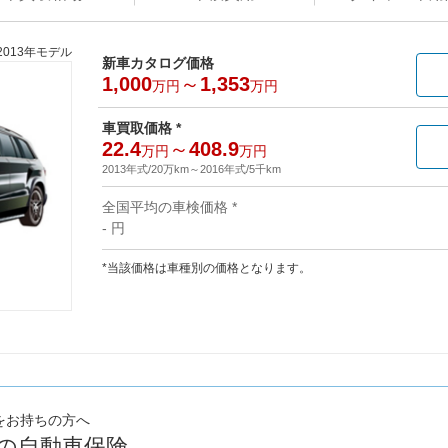
2013年モデル
新車カタログ価格
1,000
～
1,353
万円
万円
車買取価格 *
22.4
～
408.9
万円
万円
2013年式/20万km
～
2016年式/5千km
全国平均の車検価格 *
- 円
*当該価格は車種別の価格となります。
をお持ちの方へ
プの自動車保険