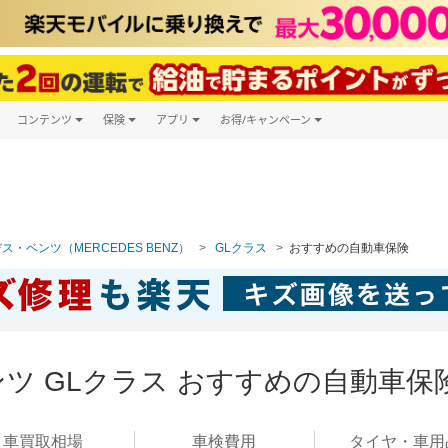
コンテンツ
保険
アプリ
お得/キャンペーン
楽天Carマガジン
キャンペーン一覧
ツ購入
自動車保険
楽天Carアプリ
自動車カタログ
ービス
楽天マイカー割
ス・ベンツ（MERCEDES BENZ）
GLクラス
おすすめの自動車保険
ツ GLクラス おすすめの自動車保
車買取
相場
車検
費用
タイヤ・
車用