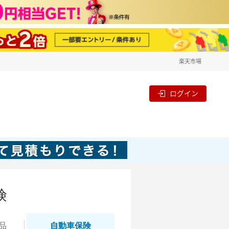
楽天市場
ログイン
険
品
自動
車保険