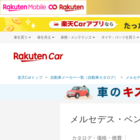
車を買う
車を売る
車検・メンテナンス
タイヤ・パーツを買う
試乗・商談
楽天Car車買取
車検予約
タイヤ・パー
キズ修理予約
新車
タイヤ交換サ
洗車・コーティング予約
メンテナンス管理
楽天Carトップ
自動車メーカー一覧（自動車カタログ）
メルセデ
メルセデス・ベン
カタログ・
価格・燃費