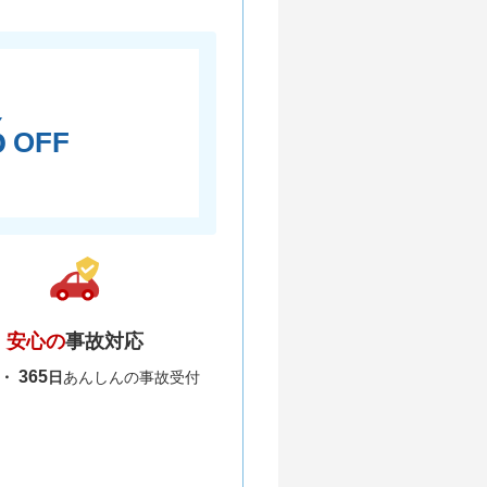
％
OFF
安心の
事故対応
365
間・
日
あんしんの事故受付