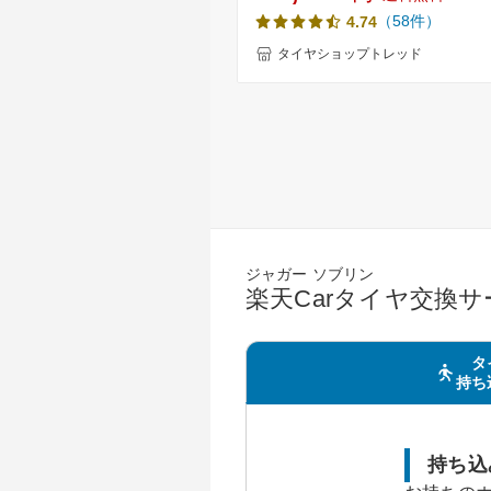
NEWNO(ニューノ) 新品 サマータ
（58件）
4.74
BOX タント ワゴンR ムーブ ス
等のドレスアップに軽自動車 14
タイヤショップトレッド
155-65-14 155/65-14【取付対象
ジャガー ソブリン
楽天Carタイヤ交換
タ
持ち
持ち込