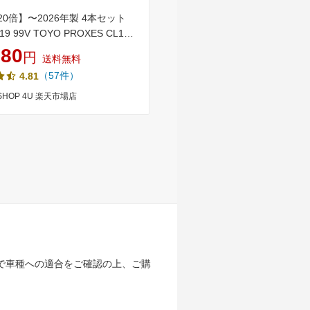
20倍】〜2026年製 4本セット
【日本製】2025年 185/60R15 
R19 99V TOYO PROXES CL1
FALKEN ファルケン ZIEX ジ
トーヨー プロクセス サマータイヤ
ZE914F 夏サマータイヤ単品4
280
31,600
円
円
送料無料
送料無料
価格 新品 225/55-19 送料無料
本以上ご購入で送料無料》【取
（57件）
（35件）
4.81
4.66
低燃費タイヤ 転がり抵抗性能 【
エットグリップ性能【b】
 SHOP 4U 楽天市場店
タイヤワールド館ベスト楽天市
で車種への適合をご確認の上、ご購