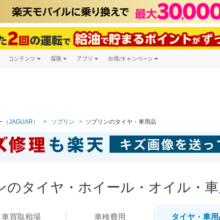
コンテンツ
保険
アプリ
お得/キャンペーン
楽天Carマガジン
キャンペーン一覧
ツ購入
自動車保険
楽天Carアプリ
自動車カタログ
ービス
楽天マイカー割
（JAGUAR）
ソブリン
ソブリンのタイヤ・車用品
ンのタイヤ・ホイール・オイル・車
車買取
相場
車検
費用
タイヤ・
車用