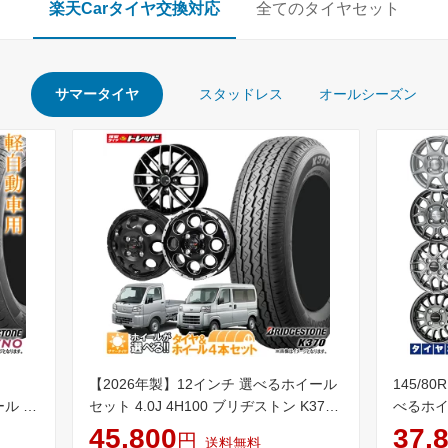
楽天Carタイヤ交換対応
全てのタイヤセット
サマータイヤ
スタッドレス
オールシーズン
【2026年製】12インチ 選べるホイール
145/80
ール 4
セット 4.0J 4H100 ブリヂストン K370
べるホイー
ストン
145/80R12 80/78N LT (145R12 6PR 同
トン K37
45,800
37,
円
送料無料