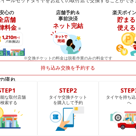
ホイールセットタイヤをお近くの取付店で交換することができ
安心の
店舗予約＆
楽天ポイ
事前決済
全店舗
貯まる
ネット完結
律料金
使える
※
※交換チケットの料金は脱着作業のみの料金です
持ち込み交換を予約する
の流れ
STEP1
STEP2
STEP
可能な取付店舗
タイヤ交換チケット
タイヤを持ち込
を検索する
を購入して予約
へ