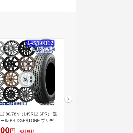
R12 80/78N（145R12 6PR） 選
軽トラ 軽バン用 選べるホイー
ル BRIDGESTONE ブリヂス
145/80R12 80/78N DUNLOP
0 12インチ 3.5J〜4.0J 4H100
レック TG4 12インチ 3.5J〜4.0
800
40,300
円
円
送料無料
送料無料