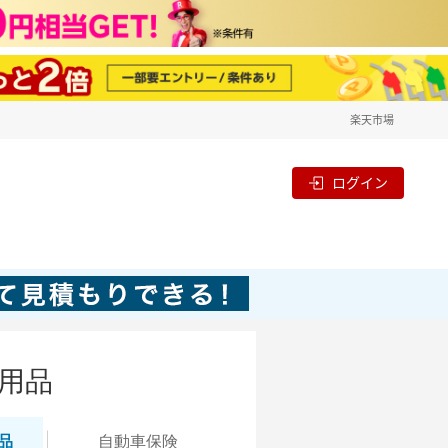
楽天市場
ログイン
用品
品
自動
車保険