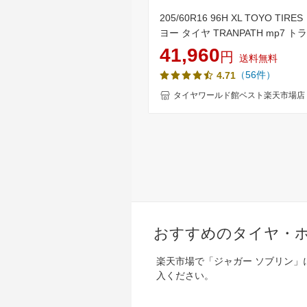
205/60R16 96H XL TOYO TIRE
ヨー タイヤ TRANPATH mp7 ト
ス MP7 夏 サマータイヤ 単品4
41,960
円
送料無料
単品4本価格 《送料無料》【取付
（56件）
4.71
タイヤワールド館ベスト楽天市場店
おすすめのタイヤ・
楽天市場で「ジャガー ソブリン
入ください。