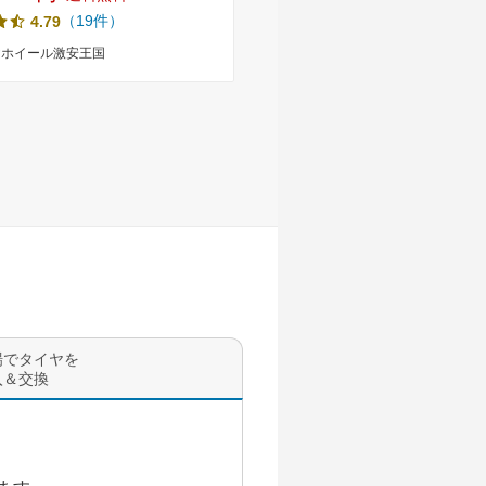
マータイヤホイール 4本セット
+42 新品 サマータイヤホイール
（19件）
（4件）
4.79
4.75
 軽自動車 軽トラ 軽バン
ト 送料無料 （145R12 145/80-
 14512 145/80-12 145-12
1458012 14512 ）
ヤホイール激安王国
タイヤホイール激安王国
場でタイヤを
入＆交換