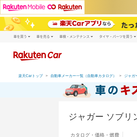
車を買う
車を売る
車検・メンテナンス
タイヤ・パーツを買う
試乗・商談
楽天Car車買取
車検予約
タイヤ・パー
キズ修理予約
新車
タイヤ交換サ
洗車・コーティング予約
メンテナンス管理
楽天Carトップ
自動車メーカー一覧（自動車カタログ）
ジャガー
ジャガー ソブリ
カタログ・
価格・燃費