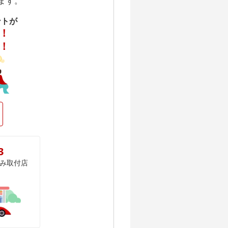
ます。
ントが
！
！
3
み取付店