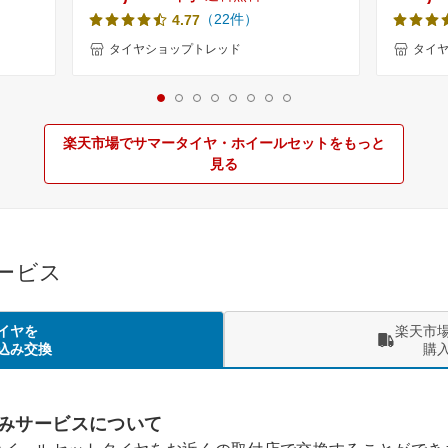
イヤN-
等) 新品4本セット 夏タイヤ サマータイ
新品 サ
（22件）
4.77
ペーシア
ヤ 軽バン 軽トラ【取付対象】
送料無料
インチ
1458012
タイヤショップトレッド
タイ
】
楽天市場でサマータイヤ・ホイールセットをもっと
見る
サービス
イヤを
楽天市
込み交換
購
みサービスについて