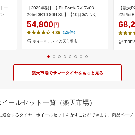
S トー
【2026年製】【 BluEarth-RV RV03
【最大P
ランパ
205/60R16 96H XL 】【10日0のつく日
225/55
本セット
限定クーポン!!】【タイヤ交換対象】16
SUV 
54,800
68,
円
対象】
インチ サマータイヤ単品4本 ヨコハマ夏
単品 4本
（26件）
4.85
タイヤ YOKOHAMA ブルーアースRV
RV-03 205/60-16【送料無料】
ホイールランド 楽天市場店
TIRE
楽天市場でサマータイヤをもっと見る
ホイールセット一覧（楽天市場）
」に適合するタイヤ・ホイールセットを探すことができます。商品ページ