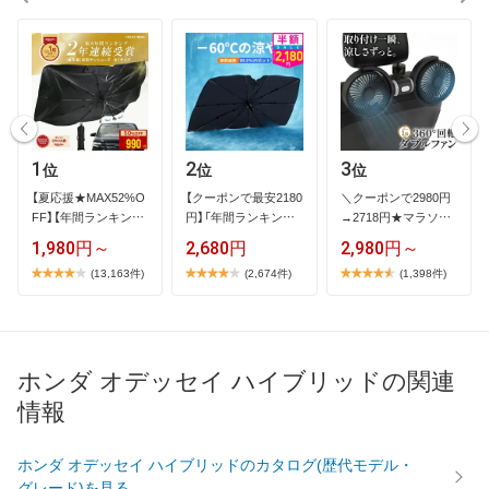
1
2
3
位
位
位
【​夏​応​援​★​M​A​X​5​2​%​O​
【​ク​ー​ポ​ン​で​最​安​2​1​8​0​
＼​ク​ー​ポ​ン​で​2​9​8​0​円​
F​F​】​【​年​間​ラ​ン​キ​ン​グ​
円​】​「​年​間​ラ​ン​キ​ン​…
→​2​7​1​8​円​★​マ​ラ​ソ​ン​
1​…
限​…
1,980円～
2,680円
2,980円～
(13,163件)
(2,674件)
(1,398件)
ホンダ オデッセイ ハイブリッドの関連
情報
ホンダ オデッセイ ハイブリッドのカタログ(歴代モデル・
グレード)を見る