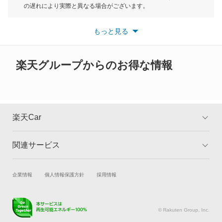
もっと見る
の遅れにより実際と異なる場合がございます。
クラリティ フューエル セル
※最新情報につきましては、各メーカーの情報をご確認くださ
い。
もっと見る
※また安全装備につきましては同名称の装備であっても動作範囲
クロスロード
や性能に違いがございますので、詳細情報は各メーカーの情報を
ご確認ください。
グレイス
楽天グループからのお得な情報
グレイス ハイブリッド
コンチェルト
楽天Car
ザッツ
関連サービス
TOP
よくある質問
シティ
キャンペーン一覧
試乗・商談
新車購入
企業情報
個人情報保護方針
採用情報
シビック
楽天Car車買取
車検予約
シビック ハイブリッド
キズ修理予約
洗車・コーティング予約
© Rakuten Group, Inc.
メンテナンス管理
タイヤ・パーツ購入