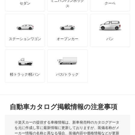
ミニバン/ワンボック
ジープ
KTM
セダン
クーペ
モーガン
ス
エディックス
もっと見る
ダッジ
アルテガ
バンデンプラス
エリシオン
GMC
マクラーレン
もっと見る
ステーションワゴン
オープンカー
バン
エリシオン プレステージ
ハマー
オースチン
エレメント
インフィニティ
モーリス
オデッセイ
軽トラック/軽バン
バス/トラック
トライアンフ
もっと見る
オルティア
MG
キャパ
自動車カタログ掲載情報の注意事項
ミニ
クイントインテグラ
モーク
※楽天カーの提供する車種情報は、新車発売時のカタログデータ
を元に作成し常に最新情報に更新しておりますが、装備名称がメ
クラリティ PHEV
ーカー情報の名称と異なる場合、装備内容や価格情報などが更新