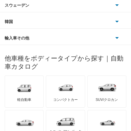
シトロエン
スバル
アコードワゴン
スウェーデン
オペル
ビュイック
ダイムラー
フィアット
プジョー
スズキ
サーブ
アスコット
フォルクスワーゲン
韓国
フォード
ベントレー
フェラーリ
ルノー
ダイハツ
ボルボ
アスコットイノーバ
ポルシェ
ヒョンデ
ポンティアック
輸入車その他
ランドローバー
マセラティ
ブガッティ
光岡自動車
アヴァンシア
メルセデス・ベンツ
デーウ
もっと見る
マーキュリー
BYD
ロータス
ランチア
他車種をボディータイプから探す｜自動
日産ディーゼル
もっと見る
インサイト
マイバッハ
キア
リンカーン
プロトン
車カタログ
ローバー
ランボルギーニ
日野自動車
インサイト エクスクルーシブ
ブラバス
サンヨン
デロリアン
TD
ロールスロイス
デトマソ
三菱ふそう
インスパイア
ミニ
ADモータース
サリーン
ドンカーブート
ジネッタ
アバルト
軽自動車
コンパクトカー
SUV/クロカン
UDトラックス
インテグラ
アルテガ
プリムス
バーキン
もっと見る
ケータハム
イノチェンティ
レクサス
インテグラSJ
テスラ
セアト
もっと見る
カーボディーズ
もっと見る
アキュラ
エアウェイブ