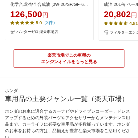
化学合成油/全合成油 [0W-20/SP/GF-6A]
成油 20L缶 ペー
AQ3 100％化学合成油 VHVI 自動車用エ
イル 0W20 化学
126,500
20,802
円
円
ンジンオイル【法人限定】
安 激安 安い
（3件）
5.0
4.81
ハンターゼロ 楽天市場店
フィルターエンジ
楽天市場でこの車種の
エンジンオイルをもっと見る
ホンダ
車用品の主要ジャンル一覧（楽天市場）
ホンダのお車に適合するカーナビやドライブレコーダー，ドレス
アップするための外装パーツやアクセサリーからメンテナンス用
品まで、カーライフに必要な車用品が多数揃っています。ホンダ
のお車をお持ちの方は、品揃えが豊富な楽天市場をご活用くださ
い。