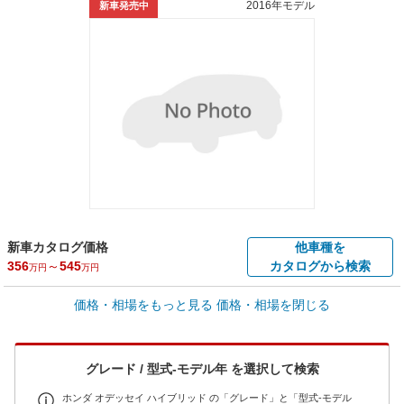
2016年モデル
新車発売中
新車カタログ価格
他車種を
356
～
545
カタログから検索
万円
万円
車買取価格 *
価格・相場をもっと見る
価格・相場を閉じる
車買取相場
31.5
～
396.2
万円
万円
シミュレーション
2017年式/20万km
～
2024年式/5千km
グレード / 型式-モデル年 を選択して検索
全国平均の車検価格 *
楽天Car車検で
73,850
店舗を検索
円
ホンダ オデッセイ ハイブリッド の「グレード」と「型式-モデル