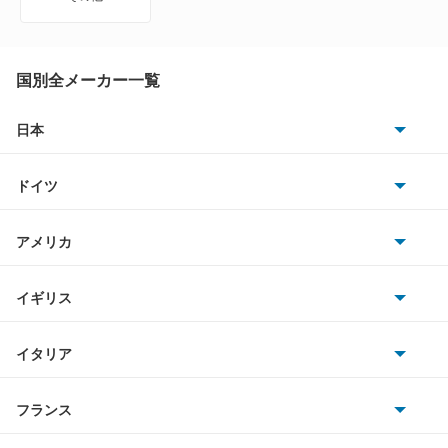
ZR-V
ZR-V ハイブリッド
国別全メーカー一覧
アクティトラック
日本
トヨタ
アクティバン
ドイツ
日産
アコード
AMG
アメリカ
ホンダ
アコード ハイブリッド
BMW
キャデラック
イギリス
三菱
アコード プラグイン ハイブリッド
BMWアルピナ
クライスラー
TVR
イタリア
マツダ
アコードクーペ
スマート
サターン
アストンマーティン
アルファロメオ
フランス
いすゞ
アコードツアラー
アウディ
シボレー
ジャガー
アウトビアンキ