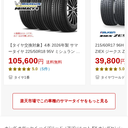
【タイヤ交換対象】4本 2026年製 サマ
215/60R17 96
ータイヤ 225/50R18 95V ミシュラン プ
ZIEX ジークス Z
ライマシー4 MICHELIN PRIMACY4
単品4本セット 単
105,600
39,800
円
円
送料無料
料》【取付対象】
（5件）
（
5.0
5.0
タイヤ1番
タイヤワールド
楽天市場でこの車種のサマータイヤをもっと見る
ホンダ オデッセイ ハイブリッド（アブソルート EX ホンダセンシ