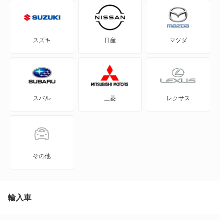
HR-V
MDX
スズキ
日産
マツダ
N BOX
N BOX スラッシュ
スバル
三菱
レクサス
N BOX+
N-ONE
N-ONE e:
その他
N-VAN
N-VAN e:
輸入車
N-WGN