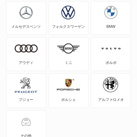
N360
メルセデスベンツ
フォルクスワーゲン
BMW
NSX
NSX ハイブリッド
S-MX
アウディ
ミニ
ボルボ
S2000
S660
プジョー
ポルシェ
アルファロメオ
Super-ONE
WR-V
Z
その他