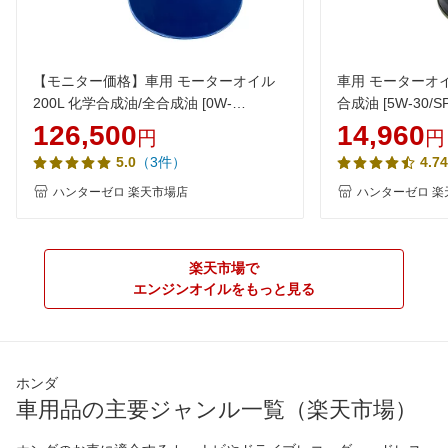
【モニター価格】車用 モーターオイル
車用 モーターオイ
200L 化学合成油/全合成油 [0W-
合成油 [5W-30/SP
20/SP/GF-6A] AQ3 100％化学合成油
動車用エンジンオイ
126,500
14,960
円
円
VHVI 自動車用エンジンオイル【法人限
ロ
（3件）
5.0
4.74
定】
ハンターゼロ 楽天市場店
ハンターゼロ 楽
楽天市場で
エンジンオイルをもっと見る
ホンダ
車用品の主要ジャンル一覧（楽天市場）