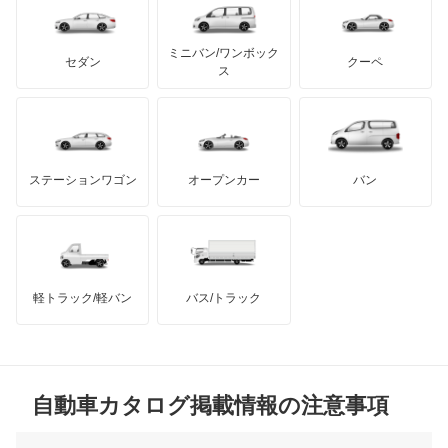
エアウェイブ
テスラ
セアト
もっと見る
カーボディーズ
もっと見る
アキュラ
エディックス
ミニバン/ワンボック
ジープ
KTM
セダン
クーペ
モーガン
ス
エリシオン
もっと見る
ダッジ
アルテガ
バンデンプラス
エリシオン プレステージ
GMC
マクラーレン
もっと見る
ステーションワゴン
オープンカー
バン
エレメント
ハマー
オースチン
オデッセイ
インフィニティ
モーリス
オデッセイ ハイブリッド
軽トラック/軽バン
バス/トラック
トライアンフ
もっと見る
オルティア
MG
キャパ
自動車カタログ掲載情報の注意事項
ミニ
クイントインテグラ