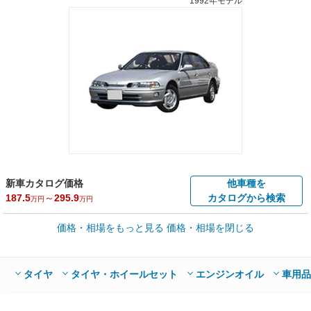
1992年モデル
新車カタログ価格
他車種を
187.5
～
295.9
カタログから検索
万円
万円
車買取価格 *
価格・相場をもっと見る
価格・相場を閉じる
車買取相場
0.9
～
24
万円
万円
シミュレーション
1993年式/20万km
～
1997年式/5千km
タイヤ
タイヤ・ホイールセット
エンジンオイル
車用品
全国平均の車検価格 *
楽天Car車検で
65,050
店舗を検索
円