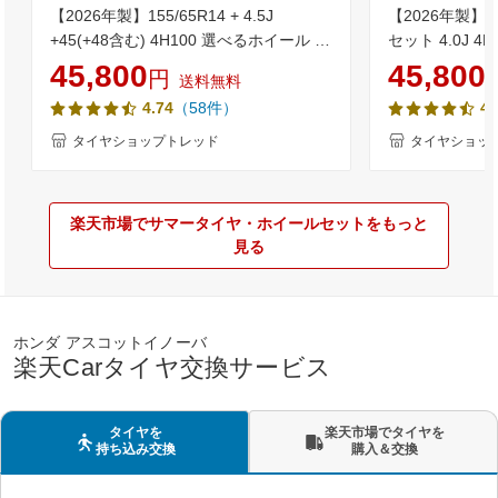
【2026年製】155/65R14 + 4.5J
【2026年製】
+45(+48含む) 4H100 選べるホイール 4
セット 4.0J 4
本セット送料無料 低燃費 ブリヂストン
145/80R12 80/
45,800
45,800
円
送料無料
NEWNO(ニューノ) 新品 サマータイヤN-
等) 新品4本セ
（58件）
4.74
4.
BOX タント ワゴンR ムーブ スペーシア
ヤ 軽バン 軽
等のドレスアップに軽自動車 14インチ
タイヤショップトレッド
タイヤショッ
155-65-14 155/65-14【取付対象】
楽天市場でサマータイヤ・ホイールセットをもっと
見る
ホンダ アスコットイノーバ
楽天Carタイヤ交換サービス
タイヤを
楽天市場でタイヤを
持ち込み交換
購入＆交換