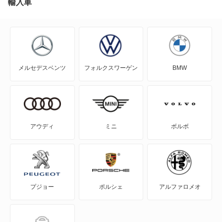
N-VAN e:
輸入車
N-WGN
N360
メルセデスベンツ
フォルクスワーゲン
BMW
NSX
NSX ハイブリッド
S-MX
アウディ
ミニ
ボルボ
S2000
S660
プジョー
ポルシェ
アルファロメオ
Super-ONE
WR-V