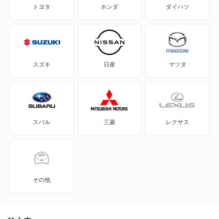
トヨタ
ホンダ
ダイハツ
Honda e
HR-V
MDX
スズキ
日産
マツダ
N BOX
N BOX スラッシュ
スバル
三菱
レクサス
N BOX+
N-ONE
N-ONE e:
その他
N-VAN