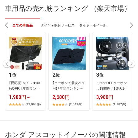
車用品の売れ筋ランキング （楽天市場）
全ての車用品
タイヤ＋取付サービス
タイヤ・ホイール
1
2
3
位
位
位
【​夏​応​援​1​8​:​0​0​～​★​4​0​
【​ク​ー​ポ​ン​で​最​安​2​1​8​0​
＼​5​0​%​O​F​F​ク​ー​ポ​ン​
%​O​F​F​】​【​年​間​ラ​ン​キ​
円​】​「​年​間​ラ​ン​キ​ン​…
→​1​9​9​0​円​／​【​楽​天​1​位​
…
】​2​…
1,980円～
2,680円
3,980円
(13,064件)
(2,649件)
(1,187件)
ホンダ アスコットイノーバの関連情報