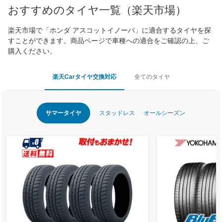
おすすめのタイヤ一覧（楽天市場）
*当該価格は車種別の価格となります。
楽天市場で「ホンダ アスコットイノーバ」に適合するタイヤを探
すことができます。商品ページで車種への適合をご確認の上、ご
購入ください。
楽天Carタイヤ交換対応
全てのタイヤ
サマータイヤ
スタッドレス
オールシーズン