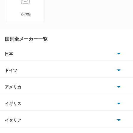
Z
その他
ZR-V
ZR-V ハイブリッド
国別全メーカー一覧
アクティトラック
日本
トヨタ
アクティバン
ドイツ
日産
アコード
AMG
アメリカ
ホンダ
アコード ハイブリッド
BMW
キャデラック
イギリス
三菱
アコード プラグイン ハイブリッド
BMWアルピナ
クライスラー
TVR
イタリア
マツダ
アコードクーペ
スマート
サターン
アストンマーティン
アルファロメオ