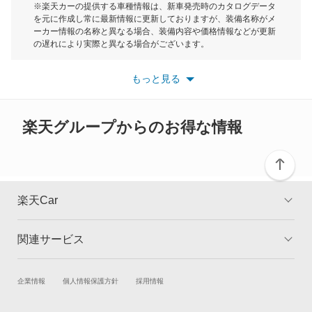
モーク
※楽天カーの提供する車種情報は、新車発売時のカタログデータ
を元に作成し常に最新情報に更新しておりますが、装備名称がメ
クラリティ PHEV
ーカー情報の名称と異なる場合、装備内容や価格情報などが更新
もっと見る
の遅れにより実際と異なる場合がございます。
クラリティ フューエル セル
※最新情報につきましては、各メーカーの情報をご確認くださ
い。
もっと見る
※また安全装備につきましては同名称の装備であっても動作範囲
クロスロード
や性能に違いがございますので、詳細情報は各メーカーの情報を
ご確認ください。
グレイス
楽天グループからのお得な情報
グレイス ハイブリッド
コンチェルト
楽天Car
ザッツ
関連サービス
TOP
よくある質問
シティ
キャンペーン一覧
試乗・商談
新車購入
企業情報
個人情報保護方針
採用情報
シビック
楽天Car車買取
車検予約