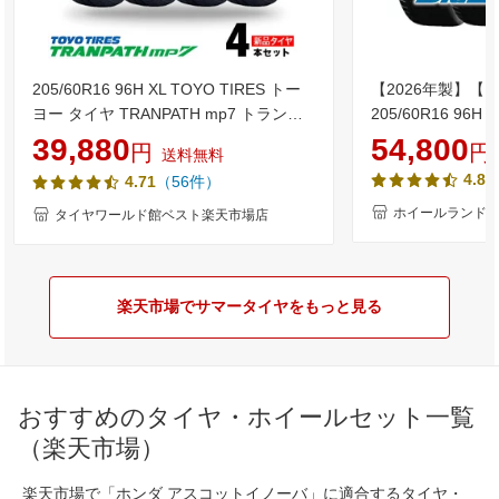
205/60R16 96H XL TOYO TIRES トー
【2026年製】【 Blu
ヨー タイヤ TRANPATH mp7 トランパ
205/60R16 96
ス MP7 夏 サマータイヤ 単品4本セット
限定クーポン!!】
39,880
54,800
円
円
送料無料
単品4本価格 《送料無料》【取付対象】
インチ サマータイ
4.85
（56件）
4.71
タイヤ YOKOHA
RV-03 205/60
ホイールランド 
タイヤワールド館ベスト楽天市場店
楽天市場でサマータイヤをもっと見る
おすすめのタイヤ・ホイールセット一覧
（楽天市場）
楽天市場で「ホンダ アスコットイノーバ」に適合するタイヤ・