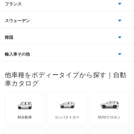
フランス
いすゞ
アコードツアラー
アウディ
シボレー
ジャガー
アウトビアンキ
シトロエン
スバル
アコードワゴン
スウェーデン
オペル
ビュイック
ダイムラー
フィアット
プジョー
スズキ
サーブ
アスコット
フォルクスワーゲン
韓国
フォード
ベントレー
フェラーリ
ルノー
ダイハツ
ボルボ
アヴァンシア
ポルシェ
ヒョンデ
ポンティアック
輸入車その他
ランドローバー
マセラティ
ブガッティ
光岡自動車
インサイト
メルセデス・ベンツ
デーウ
もっと見る
マーキュリー
BYD
ロータス
ランチア
他車種をボディータイプから探す｜自動
日産ディーゼル
もっと見る
インサイト エクスクルーシブ
マイバッハ
キア
リンカーン
プロトン
車カタログ
ローバー
ランボルギーニ
日野自動車
インスパイア
ブラバス
サンヨン
デロリアン
TD
ロールスロイス
デトマソ
三菱ふそう
インテグラ
ミニ
ADモータース
サリーン
ドンカーブート
ジネッタ
アバルト
軽自動車
コンパクトカー
SUV/クロカン
UDトラックス
インテグラSJ
アルテガ
プリムス
バーキン
もっと見る
ケータハム
イノチェンティ
レクサス