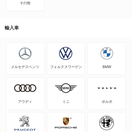
その他
N-VAN
N-VAN e:
輸入車
N-WGN
N360
メルセデスベンツ
フォルクスワーゲン
BMW
NSX
NSX ハイブリッド
S-MX
アウディ
ミニ
ボルボ
S2000
S660