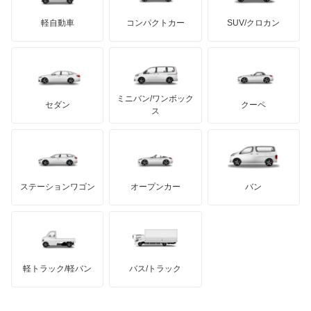
サリーン
ドンカーブート
ジネッタ
アバルト
軽自動車
コンパクトカー
SUV/クロカン
UDトラックス
インテグラ
アルテガ
プリムス
バーキン
もっと見る
ケータハム
イノチェンティ
レクサス
インテグラSJ
テスラ
セアト
もっと見る
カーボディーズ
もっと見る
アキュラ
エアウェイブ
ミニバン/ワンボック
ジープ
KTM
セダン
クーペ
モーガン
ス
エディックス
もっと見る
ダッジ
アルテガ
バンデンプラス
エリシオン
GMC
マクラーレン
もっと見る
ステーションワゴン
オープンカー
バン
エリシオン プレステージ
ハマー
オースチン
エレメント
インフィニティ
モーリス
オデッセイ
軽トラック/軽バン
バス/トラック
トライアンフ
もっと見る
オデッセイ ハイブリッド
MG