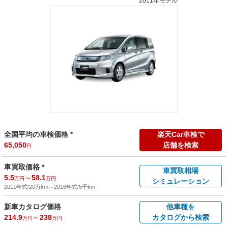
2011年モデル
全国平均の車検価格 *
楽天Car車検で
65,050
店舗を検索
円
車買取価格 *
車買取相場
5.5
～
58.1
万円
万円
シミュレーション
2011年式/20万km
～
2016年式/5千km
新車カタログ価格
他車種を
214.9
～
238
カタログから検索
万円
万円