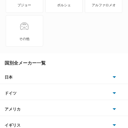
プジョー
ポルシェ
アルファロメオ
Super-ONE
WR-V
Z
その他
ZR-V
ZR-V ハイブリッド
国別全メーカー一覧
アクティトラック
日本
トヨタ
アクティバン
ドイツ
日産
アコード
AMG
アメリカ
ホンダ
アコード ハイブリッド
BMW
キャデラック
イギリス