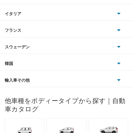
三菱
アコード プラグイン ハイブリッド
BMWアルピナ
クライスラー
TVR
イタリア
マツダ
アコードクーペ
スマート
サターン
アストンマーティン
アルファロメオ
フランス
いすゞ
アコードツアラー
アウディ
シボレー
ジャガー
アウトビアンキ
シトロエン
スバル
アコードワゴン
スウェーデン
オペル
ビュイック
ダイムラー
フィアット
プジョー
スズキ
サーブ
アスコット
フォルクスワーゲン
韓国
フォード
ベントレー
フェラーリ
ルノー
ダイハツ
ボルボ
アスコットイノーバ
ポルシェ
ヒョンデ
ポンティアック
輸入車その他
ランドローバー
マセラティ
ブガッティ
光岡自動車
アヴァンシア
メルセデス・ベンツ
デーウ
もっと見る
マーキュリー
BYD
ロータス
ランチア
他車種をボディータイプから探す｜自動
日産ディーゼル
もっと見る
インサイト
マイバッハ
キア
リンカーン
プロトン
車カタログ
ローバー
ランボルギーニ
日野自動車
インサイト エクスクルーシブ
ブラバス
サンヨン
デロリアン
TD
ロールスロイス
デトマソ
三菱ふそう
インスパイア
ミニ
ADモータース