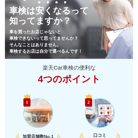
車検は安くなるって
68,330
東
茨城県
店舗を探す
円
知ってますか？
64,930
栃木県
店舗を探す
円
車を買ったお店じゃないと
車検できないって思ってませんか？
64,170
群馬県
店舗を探す
円
そんなことはありません。
車検するお店は自分で選べるんです！
65,750
山梨県
店舗を探す
円
楽天Car車検の便利な
69,520
長野県
店舗を探す
円
4つのポイント
72,950
新潟県
店舗を探す
円
中
58,990
富山県
店舗を探す
円
1
2
部
60,290
石川県
店舗を探す
円
65,950
福井県
店舗を探す
円
口コミ
加盟店舗数
No.1