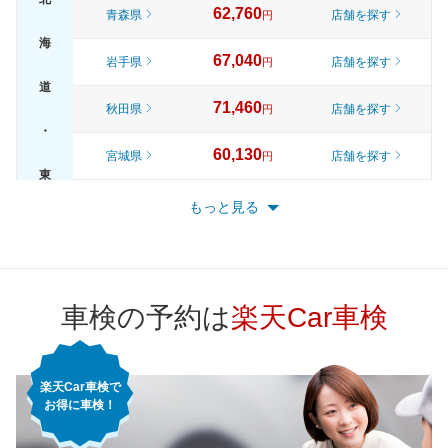
62,760
青森県
店舗を探す
円
海
67,040
岩手県
店舗を探す
円
道
71,460
秋田県
店舗を探す
円
・
60,130
宮城県
店舗を探す
円
東
65,820
山形県
店舗を探す
円
もっと見る
北
70,920
福島県
店舗を探す
円
72,570
東京都
店舗を探す
円
車検の予約は
楽天Car車検
66,410
神奈川県
店舗を探す
円
楽天Car車検で
62,900
千葉県
店舗を探す
円
お得に車検！
67,640
埼玉県
店舗を探す
関
円