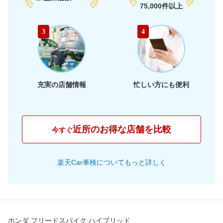
66,330
75,000件以上
愛知県
店舗を探す
円
65,910
静岡県
店舗を探す
東
円
3
4
66,030
海
岐阜県
店舗を探す
円
62,910
三重県
店舗を探す
円
充実の店舗情報
忙しい方にも便利
60,840
大阪府
店舗を探す
円
63,170
兵庫県
店舗を探す
円
近所のお得な店舗を比較
今すぐ
61,070
京都府
店舗を探す
近
円
楽天Car車検についてもっと詳しく
61,260
畿
滋賀県
店舗を探す
円
65,800
奈良県
店舗を探す
円
66,610
和歌山県
店舗を探す
円
ホンダ フリードスパイク ハイブリッド