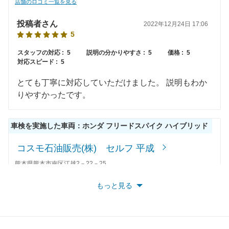
店舗のロコミ一覧を見る
投稿者さん
2022年12月24日 17:06
5
スタッフの対応 :
5
説明の分かりやすさ :
5
価格 :
5
対応スピード :
5
とても丁寧に対応していただけました。 説明もわか
りやすかったです。
車検を実施した車両：ホンダ フリードスパイク ハイブリッド
コスモ石油販売(株) セルフ 平成
熊本県熊本市南区江越2－22－25
店舗のロコミ一覧を見る
もっと見る
InterGray
2022年12月25日 14:57
5
スタッフの対応 :
5
説明の分かりやすさ :
5
価格 :
5