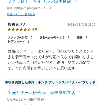
Ｄｒ．Ｄｒｉｖｅセルフ山手台店
58,710
福岡県
店舗を探す
円
神奈川県横浜市泉区領家３－１－４
60,240
佐賀県
店舗を探す
円
店舗のロコミ一覧を見る
九
65,080
長崎県
店舗を探す
投稿者さん
円
2022年12月1日 21:30
4.8
州
63,800
熊本県
店舗を探す
円
スタッフの対応 :
5
説明の分かりやすさ :
5
価格 :
4
・
対応スピード :
5
62,350
大分県
店舗を探す
円
沖
価格はディーラーより安く、他のガソリンスタンド
66,700
より若干高かったですが対応の良さでお願いしまし
宮崎県
店舗を探す
円
縄
た。代車もご用意いただき、親切丁寧で大満足で
64,050
す。また次回もお願いしようと思います。
鹿児島県
店舗を探す
円
65,350
沖縄県
店舗を探す
円
車検を実施した車両：ホンダ フリードスパイク ハイブリッド
出光リテール販売㈱ 車検屋知立店
愛知県知立市八ツ田町門前20-4