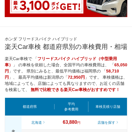
ホンダ フリードスパイク ハイブリッド
楽天Car車検 都道府県別の車検費用・相場
楽天Car車検で 「
フリードスパイク ハイブリッド（中型乗用
車）
」 の車検を依頼した場合、全国平均の車検費用は、 「
65,050
円
」です。 県別にみると、最低平均価格は
福岡県
の 「
58,710
円
」、 最高平均価格は
新潟県
の「
72,950円
」です。 車検価格は、
地域によっても、店舗によっても異なりますので、お近くの店舗
を検索して、
無料で比較できる楽天Car車検がおすすめです！
平均
都道府県
車検見積り店舗
参考費用
63,880
北海道
店舗を探す
円
北