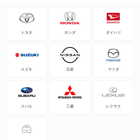
CR-Xデルソル
CR-Z
トヨタ
ホンダ
ダイハツ
Honda e
HR-V
MDX
スズキ
日産
マツダ
N BOX
N BOX スラッシュ
スバル
三菱
レクサス
N BOX+
N-ONE
N-ONE e: