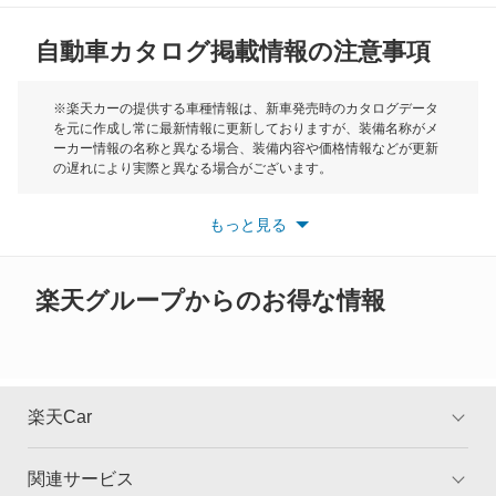
オルティア
自動車カタログ掲載情報の注意事項
ミニ
キャパ
モーク
※楽天カーの提供する車種情報は、新車発売時のカタログデータ
を元に作成し常に最新情報に更新しておりますが、装備名称がメ
クイントインテグラ
ーカー情報の名称と異なる場合、装備内容や価格情報などが更新
もっと見る
の遅れにより実際と異なる場合がございます。
クラリティ PHEV
※最新情報につきましては、各メーカーの情報をご確認くださ
い。
もっと見る
※また安全装備につきましては同名称の装備であっても動作範囲
クラリティ フューエル セル
や性能に違いがございますので、詳細情報は各メーカーの情報を
ご確認ください。
クロスロード
楽天グループからのお得な情報
グレイス
グレイス ハイブリッド
楽天Car
コンチェルト
関連サービス
TOP
よくある質問