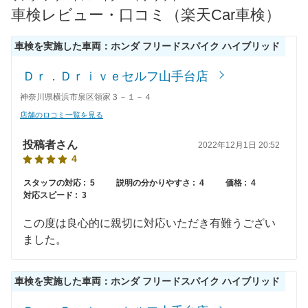
車検レビュー・口コミ（楽天Car車検）
61,390
岡山県
店舗を探す
円
車検を実施した車両：ホンダ フリードスパイク ハイブリッド
61,510
広島県
店舗を探す
円
中
Ｄｒ．Ｄｒｉｖｅセルフ山手台店
62,480
鳥取県
店舗を探す
円
神奈川県横浜市泉区領家３－１－４
国
店舗のロコミ一覧を見る
68,020
島根県
店舗を探す
円
投稿者さん
2022年12月1日 20:52
64,030
山口県
店舗を探す
円
4
63,120
スタッフの対応 :
5
説明の分かりやすさ :
4
価格 :
4
愛媛県
店舗を探す
円
対応スピード :
3
62,820
香川県
店舗を探す
四
円
この度は良心的に親切に対応いただき有難うござい
ました。
65,410
国
高知県
店舗を探す
円
68,430
車検を実施した車両：ホンダ フリードスパイク ハイブリッド
徳島県
店舗を探す
円