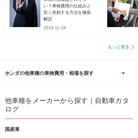
い？車検費用の仕組みと
安く依頼する方法を徹底
解説
2019-11-28
もっと見る
ホンダの他車種の車検費用・相場を探す
CR-V
CR-V e:FCEV
他車種をメーカーから探す｜自動車カタ
ログ
CR-V ハイブリッド
CR-X
国産車