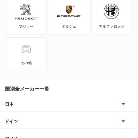
フレックス
プジョー
ポルシェ
アルファロメオ
ブロンコ
プローブ
マスタング
その他
モンデオ
モンデオワゴン
国別全メーカー一覧
レンジャー
日本
トヨタ
もっと見る
ドイツ
日産
AMG