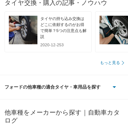
タイヤ交換・購入の記事・ノウハウ
タイヤの持ち込み交換は
どこに依頼するのがお得
で簡単？5つの注意点も解
説
2020-12-253
もっと見る
フォードの他車種の適合タイヤ・車用品を探す
E150 ワゴン
F150
他車種をメーカーから探す｜自動車カタ
ログ
GT