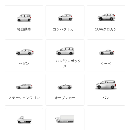
日野自動車
ブラバス
サンヨン
デロリアン
TD
ロールスロイス
デトマソ
三菱ふそう
ミニ
ADモータース
サリーン
ドンカーブート
ジネッタ
アバルト
軽自動車
コンパクトカー
SUV/クロカン
UDトラックス
アルテガ
プリムス
バーキン
もっと見る
ケータハム
イノチェンティ
レクサス
テスラ
セアト
もっと見る
カーボディーズ
もっと見る
アキュラ
ミニバン/ワンボック
ジープ
KTM
セダン
クーペ
モーガン
ス
もっと見る
ダッジ
アルテガ
バンデンプラス
GMC
マクラーレン
もっと見る
ステーションワゴン
オープンカー
バン
ハマー
オースチン
インフィニティ
モーリス