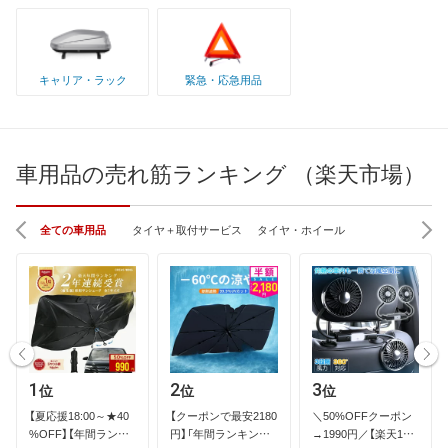
キャリア・ラック
緊急・応急用品
車用品の売れ筋ランキング （楽天市場）
全ての車用品
タイヤ＋取付サービス
タイヤ・ホイール
1
2
3
位
位
位
【​夏​応​援​1​8​:​0​0​～​★​4​0​
【​ク​ー​ポ​ン​で​最​安​2​1​8​0​
＼​5​0​%​O​F​F​ク​ー​ポ​ン​
%​O​F​F​】​【​年​間​ラ​ン​キ​
円​】​「​年​間​ラ​ン​キ​ン​…
→​1​9​9​0​円​／​【​楽​天​1​位​