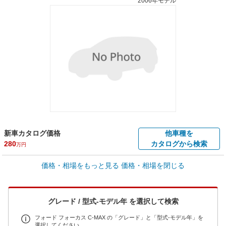
2006年モデル
新車カタログ価格
他車種を
280
カタログから検索
万円
車買取価格 *
価格・相場をもっと見る
価格・相場を閉じる
車買取相場
0.8
～
14.2
万円
万円
シミュレーション
2008年式/20万km
～
2006年式/5千km
グレード / 型式-モデル年 を選択して検索
全国平均の車検価格 *
楽天Car車検で
65,050
店舗を検索
円
フォード フォーカス C-MAX の「グレード」と「型式-モデル年」を
選択してください。