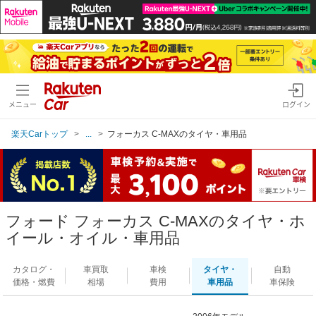
メニュー
ログイン
楽天Carトップ
...
フォーカス C-MAXのタイヤ・車用品
フォード フォーカス C-MAXのタイヤ・ホ
イール・オイル・車用品
カタログ・
車買取
車検
タイヤ・
自動
価格・燃費
相場
費用
車用品
車保険