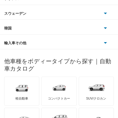
アウディ
シボレー
ジャガー
アウトビアンキ
シトロエン
スバル
スウェーデン
オペル
ビュイック
ダイムラー
フィアット
プジョー
スズキ
サーブ
フォルクスワーゲン
韓国
フォード
ベントレー
フェラーリ
ルノー
ダイハツ
ボルボ
ポルシェ
ヒョンデ
ポンティアック
輸入車その他
ランドローバー
マセラティ
ブガッティ
光岡自動車
メルセデス・ベンツ
デーウ
もっと見る
マーキュリー
BYD
ロータス
ランチア
他車種をボディータイプから探す｜自動
日産ディーゼル
もっと見る
マイバッハ
キア
リンカーン
プロトン
車カタログ
ローバー
ランボルギーニ
日野自動車
ブラバス
サンヨン
デロリアン
TD
ロールスロイス
デトマソ
三菱ふそう
ミニ
ADモータース
サリーン
ドンカーブート
ジネッタ
アバルト
軽自動車
コンパクトカー
SUV/クロカン
UDトラックス
アルテガ
プリムス
バーキン
もっと見る
ケータハム
イノチェンティ
レクサス
テスラ
セアト
もっと見る