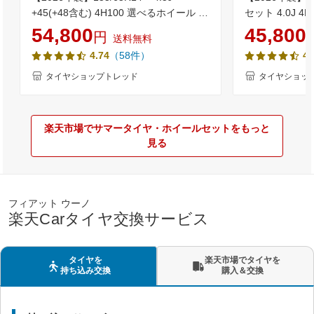
+45(+48含む) 4H100 選べるホイール 4
セット 4.0J 4
本セット送料無料 低燃費 ブリヂストン
145/80R12 80/
54,800
45,800
円
送料無料
NEWNO(ニューノ) 新品 サマータイヤN-
等) 新品4本セ
（58件）
4.74
4.
BOX タント ワゴンR ムーブ スペーシア
ヤ 軽バン 軽
等のドレスアップに軽自動車 14インチ
タイヤショップトレッド
タイヤショッ
155-65-14 155/65-14【取付対象】
楽天市場でサマータイヤ・ホイールセットをもっと
見る
フィアット ウーノ
楽天Carタイヤ交換サービス
タイヤを
楽天市場でタイヤを
持ち込み交換
購入＆交換