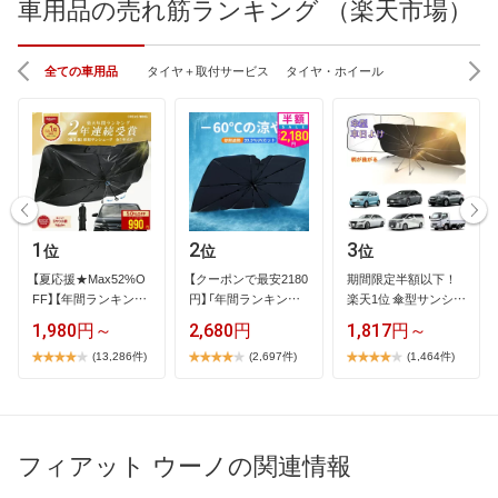
車用品の売れ筋ランキング （楽天市場）
全ての車用品
タイヤ＋取付サービス
タイヤ・ホイール
1
2
3
位
位
位
【​夏​応​援​★​M​a​x​5​2​%​O​
【​ク​ー​ポ​ン​で​最​安​2​1​8​0​
期​間​限​定​半​額​以​下​！​ ​
F​F​】​【​年​間​ラ​ン​キ​ン​グ​
円​】​「​年​間​ラ​ン​キ​ン​…
楽​天​1​位​ ​傘​型​サ​ン​シ​…
1​…
1,980円～
2,680円
1,817円～
(13,286件)
(2,697件)
(1,464件)
フィアット ウーノの関連情報