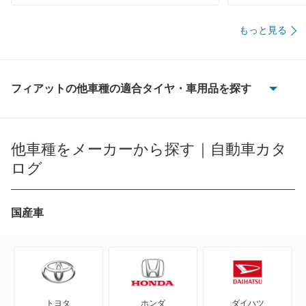
もっと見る
フィアットの他車種の適合タイヤ・車用品を探す
124
131
他車種をメーカーから探す｜自動車カタ
ログ
500
500C
国産車
500e
500L
トヨタ
ホンダ
ダイハツ
500S