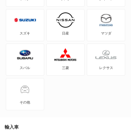
500X
600 ハイブリッド
スズキ
日産
マツダ
600e
X1/9
スバル
三菱
レクサス
キューボ
クロマ
クーペ
その他
グランデ プント
セイチェント
輸入車