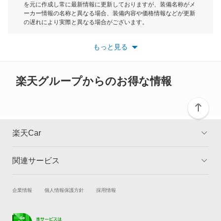
を元に作成し常に最新情報に更新しておりますが、装備名称がメ
ーカー情報の名称と異なる場合、装備内容や価格情報などが更新
もっと見る
の遅れにより実際と異なる場合がございます。
※最新情報につきましては、各メーカーの情報をご確認くださ
い。
もっと見る
※また安全装備につきましては同名称の装備であっても動作範囲
や性能に違いがございますので、詳細情報は各メーカーの情報を
ご確認ください。
楽天グループからのお得な情報
楽天Car
関連サービス
TOP
よくある質問
キャンペーン一覧
試乗・商談
新車購入
企業情報
個人情報保護方針
採用情報
楽天Car車買取
車検予約
キズ修理予約
洗車・コーティング予約