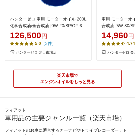
ハンターゼロ 車用 モーターオイル 200L
車用 モーターオイ
化学合成油/全合成油 [0W-20/SP/GF-6A]
合成油 [5W-30/SP
AQ3 100％化学合成油 VHVI 自動車用エ
動車用エンジンオイ
126,500
14,960
円
円
ンジンオイル【法人限定】
ロ
（3件）
5.0
4.74
ハンターゼロ 楽天市場店
ハンターゼロ 楽
楽天市場で
エンジンオイルをもっと見る
フィアット
車用品の主要ジャンル一覧（楽天市場）
フィアットのお車に適合するカーナビやドライブレコーダー，ド