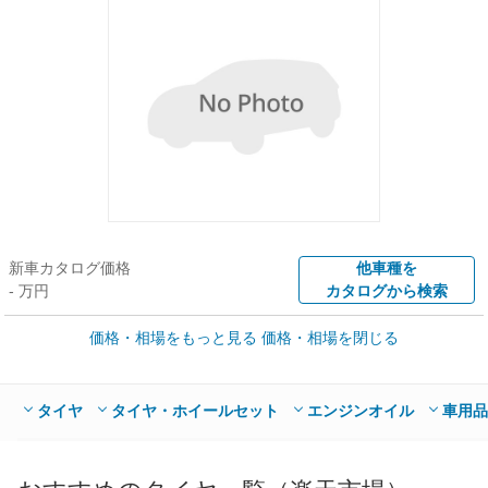
新車カタログ価格
他車種を
- 万円
カタログから検索
価格・相場をもっと見る
価格・相場を閉じる
車買取価格 *
クルマを高額売却
情報収集中
Web申込みスタート
全国平均の車検価格 *
楽天Car車検で
タイヤ
タイヤ・ホイールセット
エンジンオイル
車用品
- 円
店舗を検索
*当該価格は車種別の価格となります。