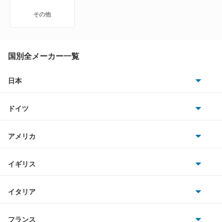
ブラビッシモ
その他
プント
プント エヴォ
国別全メーカー一覧
ムルティプラ
日本
トヨタ
リトモ
ドイツ
日産
レガータ
AMG
アメリカ
ホンダ
BMW
もっと見る
キャデラック
イギリス
三菱
BMWアルピナ
クライスラー
TVR
イタリア
マツダ
スマート
サターン
アストンマーティン
アルファロメオ
フランス
いすゞ