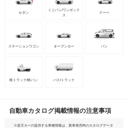
カーボディーズ
もっと見る
アキュラ
ミニバン/ワンボック
ジープ
KTM
セダン
クーペ
モーガン
ス
もっと見る
ダッジ
アルテガ
バンデンプラス
GMC
マクラーレン
もっと見る
ステーションワゴン
オープンカー
バン
ハマー
オースチン
インフィニティ
モーリス
軽トラック/軽バン
バス/トラック
トライアンフ
もっと見る
MG
自動車カタログ掲載情報の注意事項
ミニ
モーク
※楽天カーの提供する車種情報は、新車発売時のカタログデータ