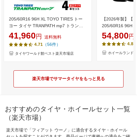
205/60R16 96H XL TOYO TIRES トー
【2026年製】【 Blu
ヨー タイヤ TRANPATH mp7 トランパ
205/60R16 96
ス MP7 夏 サマータイヤ 単品4本セット
限定クーポン!!】
41,960
54,800
円
円
送料無料
単品4本価格 《送料無料》【取付対象】
インチ サマータイ
4.85
（56件）
4.71
タイヤ YOKOHA
RV-03 205/60
ホイールランド 
タイヤワールド館ベスト楽天市場店
楽天市場でサマータイヤをもっと見る
おすすめのタイヤ・ホイールセット一覧
（楽天市場）
楽天市場で「フィアット ウーノ」に適合するタイヤ・ホイール
セットを探すことができます。商品ページで車種への適合をご確