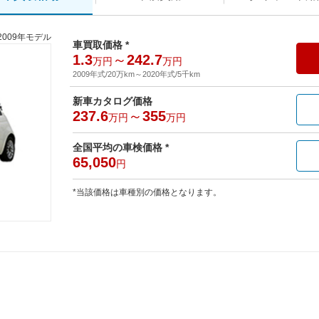
2009年モデル
車買取価格 *
1.3
～
242.7
万円
万円
2009年式/20万km
～
2020年式/5千km
新車カタログ価格
237.6
～
355
万円
万円
全国平均の車検価格 *
65,050
円
*当該価格は車種別の価格となります。