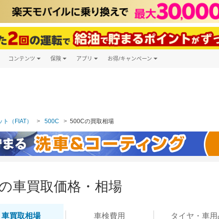
コンテンツ
保険
アプリ
お得/キャンペーン
楽天Carマガジン
キャンペーン一覧
ツ購入
自動車保険
楽天Carアプリ
自動車カタログ
ービス
楽天マイカー割
ト（FIAT）
500C
500Cの買取相場
0Cの車買取価格・相場
車買取
相場
車検
費用
タイヤ・
車用