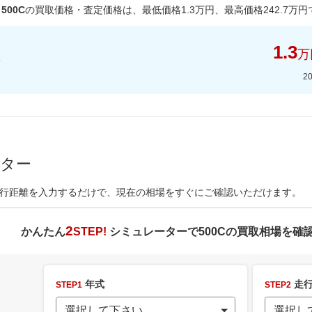
500C
の買取価格・査定価格は、最低価格
1.3
万円、最高価格
242.7
万円
1.3
万
2
ーター
行距離を入力するだけで、現在の相場をすぐにご確認いただけます。
2
かんたん
STEP!
シミュレーターで
500C
の買取相場を確
年式
走行
STEP1
STEP2