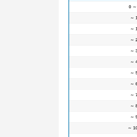
0 ～
～ 
～ 
～ 
～ 
～ 
～ 
～ 
～ 
～ 
～ 
～ 1