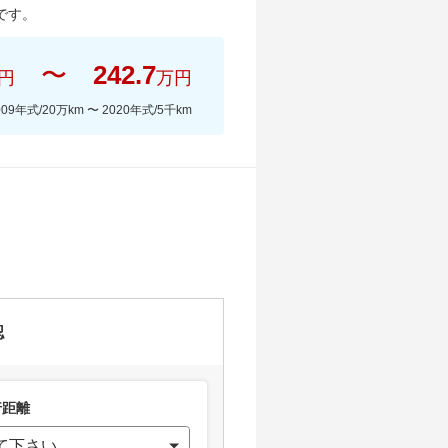
です。
〜
242.7
円
万円
009年式/20万km
〜
2020年式/5千km
認
距離