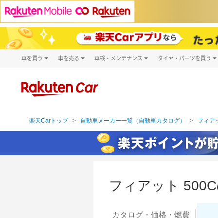
車を買う
車を売る
車検・メンテナンス
タイヤ・パーツを買う
試乗・商談
楽天Car車買取
車検予約
タイヤ・パー
キズ修理予約
新車
タイヤ交換サ
洗車・コーティング予約
メンテナンス管理
楽天Carトップ
自動車メーカー一覧（自動車カタログ）
フィアッ
フィアット 50
カタログ・
価格・燃費