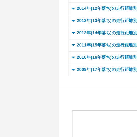
～ 
～ 
～ 
～ 
～ 
～ 
0 ～
2014年(12年落ち)の走行距離
～ 
～ 
～ 
～ 
～ 
～ 
～ 
～ 
～ 
0 ～
～ 
2013年(13年落ち)の走行距離
～ 
～ 
～ 
～ 
～ 
～ 
～ 
～ 
～ 1
～ 
0 ～
～ 
2012年(14年落ち)の走行距離
～ 
～ 
～ 
～ 
～ 
～ 
～ 
～ 1
～ 
～ 1
～ 
0 ～
～ 
2011年(15年落ち)の走行距離
～ 
～ 
～ 
～ 
～ 
～ 
～ 1
～ 
～ 1
～ 
～ 1
～ 
0 ～
～ 
2010年(16年落ち)の走行距離
～ 
～ 
～ 
～ 
～ 
～ 1
～ 
～ 1
～ 
～ 1
～ 
～ 1
～ 
0 ～
～ 
2009年(17年落ち)の走行距離
～ 
～ 
～ 
～ 
～ 2
～ 
～ 1
～ 
～ 1
～ 
～ 1
～ 
～ 1
～ 
0 ～
～ 
～ 
～ 
～ 
～ 
～ 2
～ 
～ 1
～ 
～ 1
～ 
～ 1
～ 
～ 1
～ 
～ 
～ 
～ 
～ 
～ 
～ 2
～ 
～ 1
～ 
～ 1
～ 
～ 1
～ 
～ 1
～ 
～ 
～ 
～ 
～ 
～ 2
～ 
～ 1
～ 
～ 1
～ 
～ 1
～ 1
～ 
～ 
～ 
～ 
～ 
～ 2
～ 
～ 1
～ 
～ 1
～ 1
～ 1
～ 
～ 
～ 
～ 
～ 
～ 2
～ 