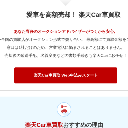
80,000km
38.2万
50,000km
50.7万
20,000km
73.9万
00,000km
61.1万
90,000km
104.9万
80,000km
81.5万
70,000km
32.4万
60,000km
40.9万
50,000km
6.3万
00,000km
29.4万
80,000km
39.2万
50,000km
56.2万
愛車を高額売却！ 楽天Car車買取
20,000km
61.1万
00,000km
78.6万
90,000km
81.5万
80,000km
32.4万
70,000km
36.9万
60,000km
6.3万
00,000km
29.4万
80,000km
43.3万
50,000km
46.4万
20,000km
78.6万
00,000km
61.1万
90,000km
32.4万
80,000km
36.9万
70,000km
5.7万
あなた専任のオークションアドバイザーがつくから安心。
00,000km
32.5万
80,000km
35.8万
50,000km
59.7万
20,000km
61.1万
00,000km
24.3万
を全国の買取店がオークション形式で競り合い。 最高額にて買取金額を
90,000km
36.9万
80,000km
5.7万
00,000km
26.8万
80,000km
46.1万
窓口は1社だけのため、営業電話に悩まされることはありません。
50,000km
46.4万
20,000km
24.3万
00,000km
27.6万
90,000km
5.7万
売却後の陸送手配、名義変更などの書類手続きも楽天Carにお任せ！
00,000km
34.6万
80,000km
35.8万
50,000km
18.4万
20,000km
27.6万
00,000km
4.2万
00,000km
26.8万
80,000km
14.2万
50,000km
21万
20,000km
4.2万
楽天Car車買取 Web申込みスタート
00,000km
10.6万
80,000km
16.2万
50,000km
3.2万
00,000km
12.1万
80,000km
2.5万
00,000km
1.8万
楽天Car車買取
おすすめの理由