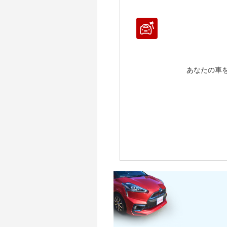
～ 1
～ 1
～ 1
～ 1
～ 
～ 
～ 
～ 
～ 
～ 2
～ 1
～ 1
～ 1
～ 1
～ 
～ 
～ 
～ 
～ 2
～ 1
～ 1
～ 1
～ 1
～ 
～ 
～ 
～ 2
～ 1
～ 1
～ 1
～ 1
あなたの車
～ 
～ 
～ 2
～ 1
～ 1
～ 1
～ 1
～ 
～ 2
～ 1
～ 1
～ 1
～ 1
～ 2
～ 1
～ 1
～ 1
～ 2
～ 1
～ 1
～ 2
～ 1
～ 2