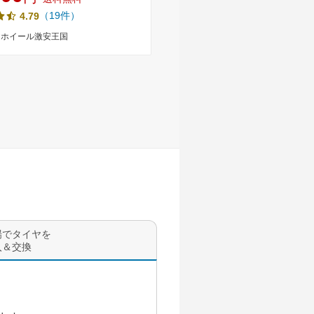
マータイヤホイール 4本セット
+42 新品 サマータイヤホイール
（19件）
（4件）
4.79
4.75
 軽自動車 軽トラ 軽バン
ト 送料無料 （145R12 145/80-
 14512 145/80-12 145-12
1458012 14512 ）
ヤホイール激安王国
タイヤホイール激安王国
場でタイヤを
入＆交換