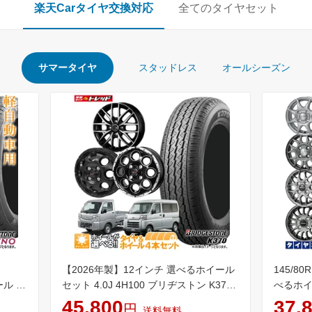
楽天Carタイヤ交換対応
全てのタイヤセット
サマータイヤ
スタッドレス
オールシーズン
【2026年製】12インチ 選べるホイール
145/80
ール 4
セット 4.0J 4H100 ブリヂストン K370
べるホイー
ストン
145/80R12 80/78N LT (145R12 6PR 同
トン K37
45,800
37,
円
送料無料