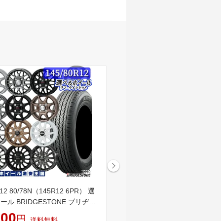
R12 80/78N（145R12 6PR） 選
軽トラ 軽バン用 選べるホイー
ル BRIDGESTONE ブリヂス
145/80R12 80/78N DUNLOP
0 12インチ 3.5J〜4.0J 4H100
レック TG4 12インチ 3.5J〜4.0
800
40,300
円
円
送料無料
送料無料