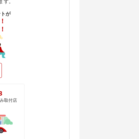
ます。
ントが
！
！
3
み取付店