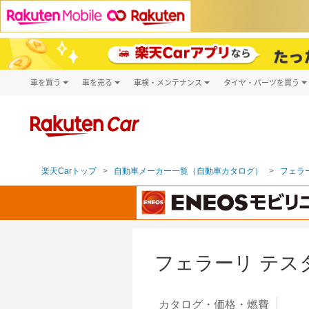
車を買う
車を売る
車検・メンテナンス
タイヤ・パーツを買う
試乗・商談
楽天Car車買取
車検予約
タイヤ・パー
キズ修理予約
新車
タイヤ交換サ
洗車・コーティング予約
メンテナンス管理
楽天Carトップ
自動車メーカー一覧（自動車カタログ）
フェラー
フェラーリ テス
カタログ・
価格・燃費