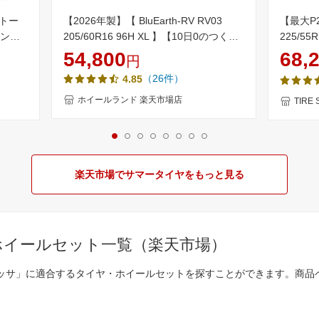
S トー
【2026年製】【 BluEarth-RV RV03
【最大P
ランパ
205/60R16 96H XL 】【10日0のつく日
225/55
本セット
限定クーポン!!】【タイヤ交換対象】16
SUV 
54,800
68,
円
対象】
インチ サマータイヤ単品4本 ヨコハマ夏
単品 4本
（26件）
4.85
タイヤ YOKOHAMA ブルーアースRV
RV-03 205/60-16【送料無料】
ホイールランド 楽天市場店
TIRE
楽天市場でサマータイヤをもっと見る
ホイールセット一覧（楽天市場）
ロッサ」に適合するタイヤ・ホイールセットを探すことができます。商品