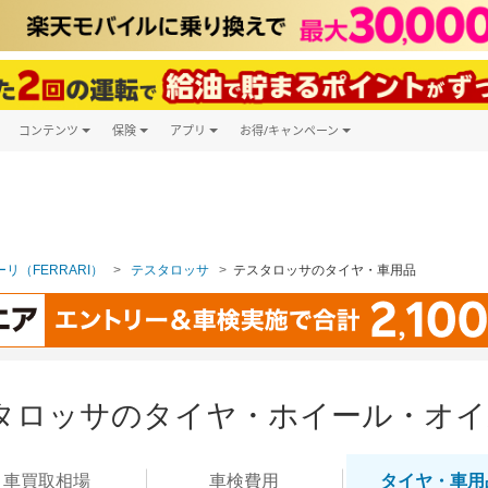
コンテンツ
保険
アプリ
お得/キャンペーン
楽天Carマガジン
キャンペーン一覧
ツ購入
自動車保険
楽天Carアプリ
自動車カタログ
ービス
楽天マイカー割
リ（FERRARI）
テスタロッサ
テスタロッサのタイヤ・車用品
タロッサのタイヤ・ホイール・オイ
車買取
相場
車検
費用
タイヤ・
車用