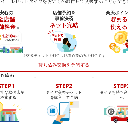
ホイールセットタイヤをお近くの取付店で交換することができ
安心の
店舗予約＆
楽天ポイ
事前決済
全店舗
貯まる
ネット完結
律料金
使える
※
※交換チケットの料金は脱着作業のみの料金です
持ち込み交換を予約する
の流れ
STEP1
STEP2
STEP
可能な取付店舗
タイヤ交換チケット
タイヤを持ち込
を検索する
を購入して予約
へ