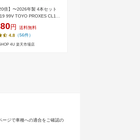
20倍】〜2026年製 4本セット
【日本製】2025年 185/60R15 
R19 99V TOYO PROXES CL1
FALKEN ファルケン ZIEX ジ
トーヨー プロクセス サマータイヤ
ZE914F 夏サマータイヤ単品4
280
31,600
円
円
送料無料
送料無料
価格 新品 225/55-19 送料無料
本以上ご購入で送料無料》【取
（56件）
（35件）
4.8
4.66
低燃費タイヤ 転がり抵抗性能 【
エットグリップ性能【b】
 SHOP 4U 楽天市場店
タイヤワールド館ベスト楽天市
ページで車種への適合をご確認の