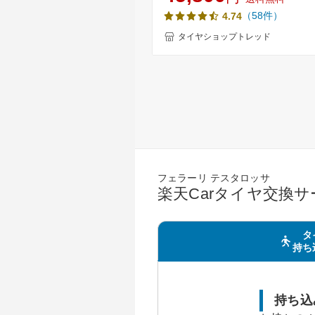
NEWNO(ニューノ) 新品 サマータ
（58件）
4.74
BOX タント ワゴンR ムーブ ス
等のドレスアップに軽自動車 14
タイヤショップトレッド
155-65-14 155/65-14【取付対象
フェラーリ テスタロッサ
楽天Carタイヤ交換
タ
持ち
持ち込