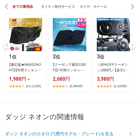
全ての車用品
タイヤ＋取付サービス
タイヤ・ホイール
1
2
3
位
位
位
【​夏​応​援​★​M​A​X​5​2​%​O​
【​ク​ー​ポ​ン​で​最​安​2​1​8​0​
＼​5​0​%​O​F​F​ク​ー​ポ​ン​
F​F​】​【​年​間​ラ​ン​キ​ン​グ​
円​】​「​年​間​ラ​ン​キ​ン​…
→​1​9​9​0​円​／​【​楽​天​1​位​
1​…
】​2​…
1,980円～
2,680円
3,980円
(13,112件)
(2,664件)
(1,220件)
ダッジ ネオンの関連情報
ダッジ ネオンのカタログ(歴代モデル・グレード)を見る