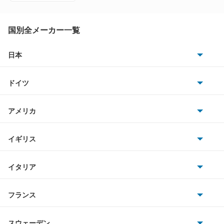
国別全メーカー一覧
日本
トヨタ
ドイツ
日産
AMG
アメリカ
ホンダ
BMW
キャデラック
イギリス
三菱
BMWアルピナ
クライスラー
TVR
イタリア
マツダ
スマート
サターン
アストンマーティン
アルファロメオ
フランス
いすゞ
アウディ
シボレー
ジャガー
アウトビアンキ
シトロエン
スバル
スウェーデン
オペル