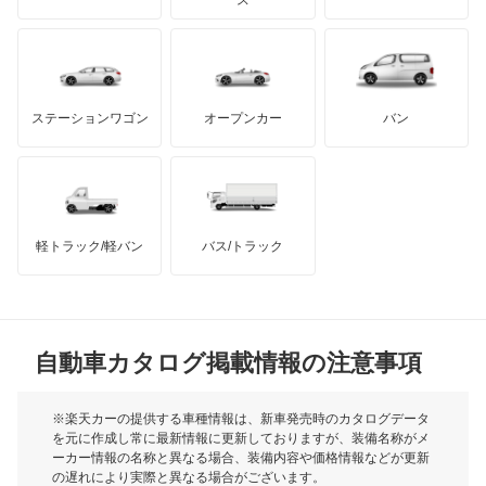
もっと見る
ダッジ
アルテガ
バンデンプラス
GMC
マクラーレン
もっと見る
ステーションワゴン
オープンカー
バン
ハマー
オースチン
インフィニティ
モーリス
軽トラック/軽バン
バス/トラック
トライアンフ
もっと見る
MG
自動車カタログ掲載情報の注意事項
ミニ
モーク
※楽天カーの提供する車種情報は、新車発売時のカタログデータ
を元に作成し常に最新情報に更新しておりますが、装備名称がメ
ーカー情報の名称と異なる場合、装備内容や価格情報などが更新
もっと見る
の遅れにより実際と異なる場合がございます。