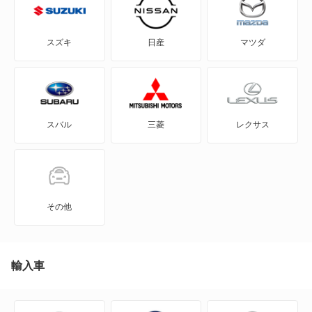
チャージャー
スズキ
日産
マツダ
デュランゴ
ナイトロ
スバル
三菱
レクサス
バイパー
バン
マグナム
その他
ラム
輸入車
もっと見る