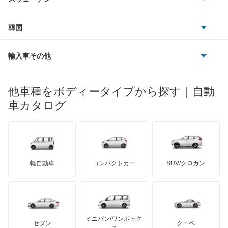
ビュイック
ダイムラー
フィアット
プジョー
スズキ
サーブ
フォルクスワーゲン
韓国
フォード
ベントレー
フェラーリ
ルノー
ダイハツ
ボルボ
ポルシェ
ヒョンデ
ポンティアック
輸入車その他
ランドローバー
マセラティ
ブガッティ
光岡自動車
メルセデス・ベンツ
デーウ
もっと見る
マーキュリー
BYD
ロータス
ランチア
他車種をボディータイプから探す｜自動
日産ディーゼル
もっと見る
マイバッハ
キア
リンカーン
プロトン
車カタログ
ローバー
ランボルギーニ
日野自動車
ブラバス
サンヨン
デロリアン
TD
ロールスロイス
デトマソ
三菱ふそう
ミニ
ADモータース
サリーン
ドンカーブート
ジネッタ
アバルト
軽自動車
コンパクトカー
SUV/クロカン
UDトラックス
アルテガ
プリムス
バーキン
もっと見る
ケータハム
イノチェンティ
レクサス
テスラ
セアト
もっと見る
カーボディーズ
もっと見る
アキュラ
ミニバン/ワンボック
ジープ
KTM
セダン
クーペ
モーガン
ス