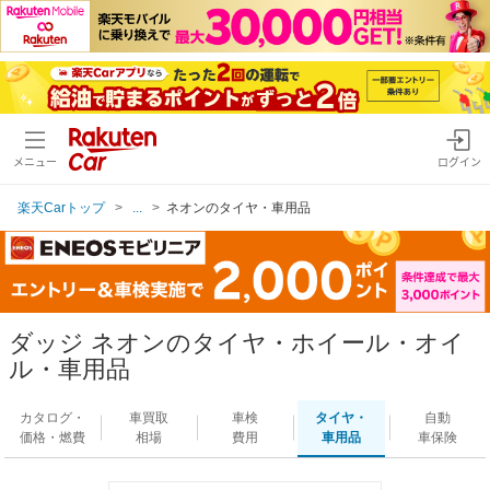
メニュー
ログイン
楽天Carトップ
...
ネオンのタイヤ・車用品
ダッジ ネオンのタイヤ・ホイール・オイ
ル・車用品
カタログ・
車買取
車検
タイヤ・
自動
価格・燃費
相場
費用
車用品
車保険