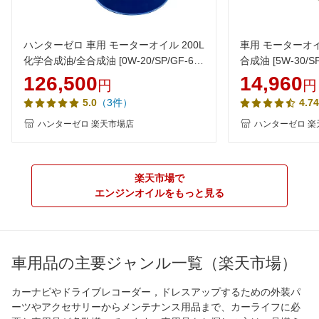
ハンターゼロ 車用 モーターオイル 200L
車用 モーターオイ
化学合成油/全合成油 [0W-20/SP/GF-6A]
合成油 [5W-30/SP
AQ3 100％化学合成油 VHVI 自動車用エ
動車用エンジンオイ
126,500
14,960
円
円
ンジンオイル【法人限定】
ロ
（3件）
5.0
4.74
ハンターゼロ 楽天市場店
ハンターゼロ 楽
楽天市場で
エンジンオイルをもっと見る
車用品の主要ジャンル一覧（楽天市場）
カーナビやドライブレコーダー，ドレスアップするための外装パ
ーツやアクセサリーからメンテナンス用品まで、カーライフに必