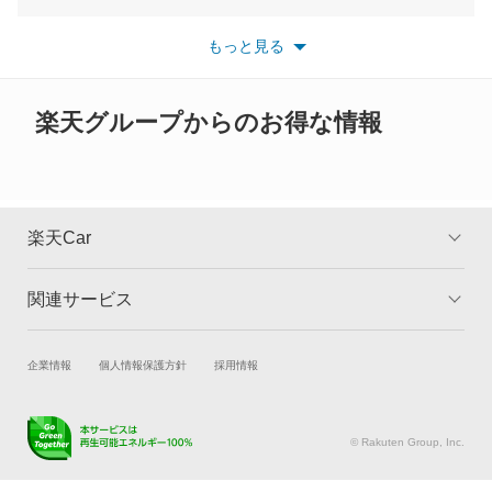
※最新情報につきましては、各メーカーの情報をご確認くださ
い。
もっと見る
※また安全装備につきましては同名称の装備であっても動作範囲
や性能に違いがございますので、詳細情報は各メーカーの情報を
ご確認ください。
楽天グループからのお得な情報
楽天Car
関連サービス
TOP
よくある質問
キャンペーン一覧
試乗・商談
新車購入
企業情報
個人情報保護方針
採用情報
楽天Car車買取
車検予約
キズ修理予約
洗車・コーティング予約
© Rakuten Group, Inc.
メンテナンス管理
タイヤ・パーツ購入