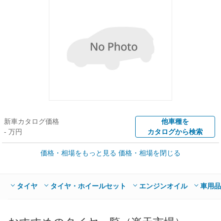
新車カタログ価格
他車種を
- 万円
カタログから検索
価格・相場をもっと見る
価格・相場を閉じる
車買取価格 *
クルマを高額売却
情報収集中
Web申込みスタート
全国平均の車検価格 *
楽天Car車検で
タイヤ
タイヤ・ホイールセット
エンジンオイル
車用品
- 円
店舗を検索
*当該価格は車種別の価格となります。