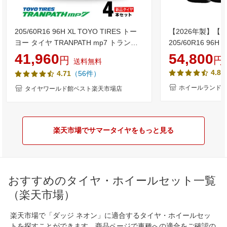
205/60R16 96H XL TOYO TIRES トー
【2026年製】【 Blu
ヨー タイヤ TRANPATH mp7 トランパ
205/60R16 96
ス MP7 夏 サマータイヤ 単品4本セット
限定クーポン!!】
41,960
54,800
円
円
送料無料
単品4本価格 《送料無料》【取付対象】
インチ サマータイ
4.85
（56件）
4.71
タイヤ YOKOHA
RV-03 205/60
ホイールランド 
タイヤワールド館ベスト楽天市場店
楽天市場でサマータイヤをもっと見る
おすすめのタイヤ・ホイールセット一覧
（楽天市場）
楽天市場で「ダッジ ネオン」に適合するタイヤ・ホイールセッ
トを探すことができます。商品ページで車種への適合をご確認の