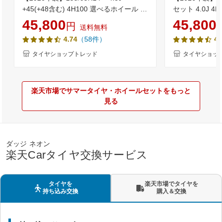
+45(+48含む) 4H100 選べるホイール 4
セット 4.0J 4
本セット送料無料 低燃費 ブリヂストン
145/80R12 80/
45,800
45,800
円
送料無料
NEWNO(ニューノ) 新品 サマータイヤN-
等) 新品4本セ
（58件）
4.74
4.
BOX タント ワゴンR ムーブ スペーシア
ヤ 軽バン 軽
等のドレスアップに軽自動車 14インチ
タイヤショップトレッド
タイヤショッ
155-65-14 155/65-14【取付対象】
楽天市場でサマータイヤ・ホイールセットをもっと
見る
ダッジ ネオン
楽天Carタイヤ交換サービス
タイヤを
楽天市場でタイヤを
持ち込み交換
購入＆交換