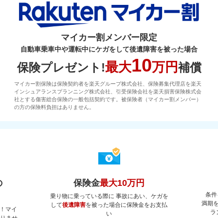
マイカー割メンバー限定
自動車乗車中や運転中にケガをして後遺障害を被った場合
10
最大
万円
保険プレゼント!
補償
マイカー割保険は保険契約者を楽天グループ株式会社、保険募集代理店を楽天
インシュアランスプランニング株式会社、引受保険会社を楽天損害保険株式会
社とする傷害総合保険の一般包括契約です。被保険者（マイカー割メンバー）
の方の保険料負担はありません。
の
保険金
最大10万円
条件
乗り物に乗っている際に 事故にあい、ケガを
満期
して
後遺障害
を被った場合に保険金をお支払
！マイ
ラ
い
ありませ