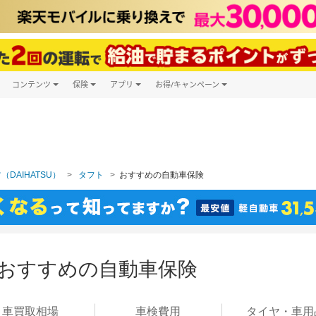
コンテンツ
保険
アプリ
お得/キャンペーン
楽天Carマガジン
キャンペーン一覧
ツ購入
自動車保険
楽天Carアプリ
自動車カタログ
ービス
楽天マイカー割
（DAIHATSU）
タフト
おすすめの自動車保険
 おすすめの自動車保険
車買取
相場
車検
費用
タイヤ・
車用