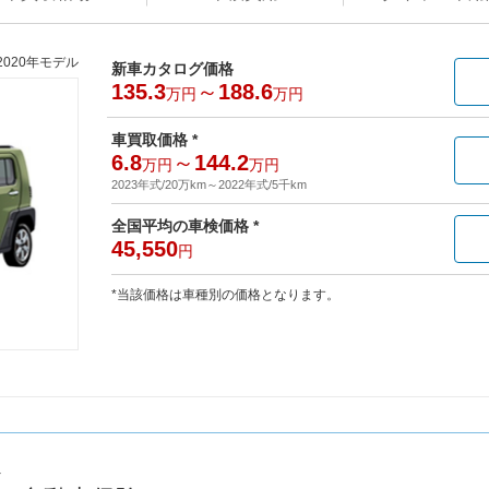
2020年モデル
新車カタログ価格
135.3
～
188.6
万円
万円
車買取価格 *
6.8
～
144.2
万円
万円
2023年式/20万km
～
2022年式/5千km
全国平均の車検価格 *
45,550
円
*当該価格は車種別の価格となります。
へ