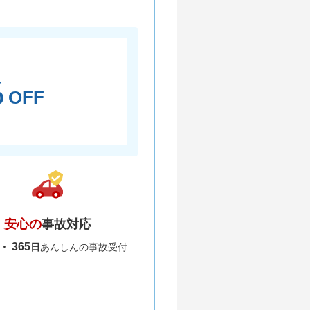
％
OFF
安心の
事故対応
365
間・
日
あんしんの事故受付