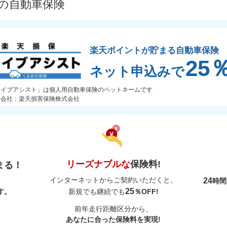
プの自動車保険
楽天ポイントが貯まる自動車保険
25
ネット申込みで
ライブアシスト」は個人用自動車保険のペットネームです
険会社：楽天損害保険株式会社
リーズナブルな
保険料!
まる！
インターネットからご契約いただくと、
24
時
25
す。
新規でも継続でも
％OFF!
前年走行距離区分から、
あなたに合った保険料を実現!