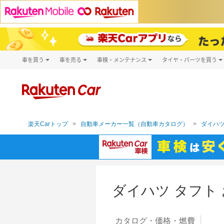
車を買う
車を売る
車検・メンテナンス
タイヤ・パーツを買う
試乗・商談
楽天Car車買取
車検予約
タイヤ・パー
キズ修理予約
新車
タイヤ交換サ
洗車・コーティング予約
メンテナンス管理
楽天Carトップ
自動車メーカー一覧（自動車カタログ）
ダイハツ
ダイハツ タフト
カタログ・
価格・燃費