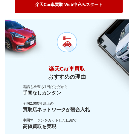
～ 180,000km
5.4万
0.4万
～ 150,000km
8.1万
2.4万
楽天Car車買取 Web申込みスタート
～ 200,000km
3.9万
0.3万
～ 180,000km
6.2万
1.8万
～ 200,000km
4.6万
1.3万
楽天Car車買取
おすすめの理由
電話も検査も1回だけだから
手間なしカンタン
全国2,000社以上の
買取店ネットワークが
競合入札
中間マージンをカットした
仕組で
高値買取を実現