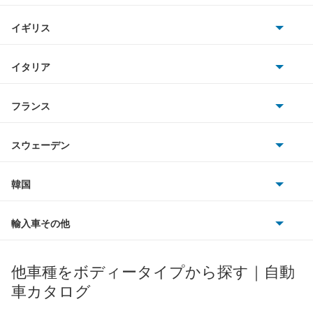
ホンダ
テリオスルキア
BMW
キャデラック
イギリス
三菱
デルタダンプ
BMWアルピナ
クライスラー
TVR
イタリア
マツダ
デルタトラック
スマート
サターン
アストンマーティン
アルファロメオ
フランス
いすゞ
デルタバン
アウディ
シボレー
ジャガー
アウトビアンキ
シトロエン
スバル
デルタワイドバン
スウェーデン
オペル
ビュイック
ダイムラー
フィアット
プジョー
スズキ
サーブ
デルタワイドワゴン
フォルクスワーゲン
韓国
フォード
ベントレー
フェラーリ
ルノー
ダイハツ
ボルボ
デルタワゴン
ポルシェ
ヒョンデ
ポンティアック
輸入車その他
ランドローバー
マセラティ
ブガッティ
光岡自動車
トール
メルセデス・ベンツ
デーウ
もっと見る
マーキュリー
BYD
ロータス
ランチア
他車種をボディータイプから探す｜自動
日産ディーゼル
もっと見る
ネイキッド
マイバッハ
キア
リンカーン
プロトン
車カタログ
ローバー
ランボルギーニ
日野自動車
ハイゼットカーゴ