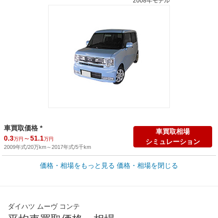
2008年モデル
車買取価格 *
車買取相場
0.3
～
51.1
万円
万円
シミュレーション
2009年式/20万km
～
2017年式/5千km
価格・相場をもっと見る
価格・相場を閉じる
新車カタログ価格
他車種を
99
～
174.2
カタログから検索
万円
万円
全国平均の車検価格 *
楽天Car車検で
ダイハツ ムーヴ コンテ
45,550
店舗を検索
円