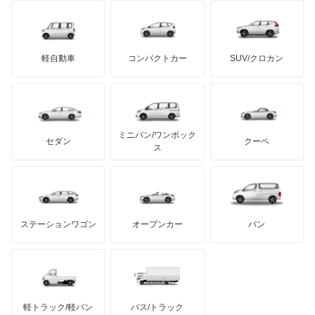
ブラバス
サンヨン
デロリアン
TD
ロールスロイス
デトマソ
三菱ふそう
ハイゼットキャディー
ミニ
ADモータース
サリーン
ドンカーブート
ジネッタ
アバルト
軽自動車
コンパクトカー
SUV/クロカン
UDトラックス
ハイゼットグランカーゴ
アルテガ
プリムス
バーキン
もっと見る
ケータハム
イノチェンティ
レクサス
ハイゼットダンプ
テスラ
セアト
もっと見る
カーボディーズ
もっと見る
アキュラ
ハイゼットトラック
ミニバン/ワンボック
ジープ
KTM
セダン
クーペ
モーガン
ス
ハイゼットバン
もっと見る
ダッジ
アルテガ
バンデンプラス
パイザー
GMC
マクラーレン
もっと見る
ステーションワゴン
オープンカー
バン
ビーゴ
ハマー
オースチン
ブーン
インフィニティ
モーリス
ブーン ルミナス
軽トラック/軽バン
バス/トラック