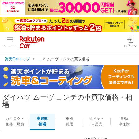
メニュー
ログイン
楽天Carトップ
...
ムーヴ コンテの買取相場
ダイハツ ムーヴ コンテの車買取価格・相
場
カタログ・
車買取
車検
タイヤ・
自動
価格・燃費
相場
費用
車用品
車保険