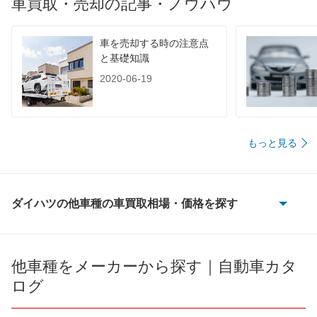
車買取・売却の記事・ノウハウ
車を売却する時の注意点
と基礎知識
2020-06-19
もっと見る
ダイハツの他車種の車買取相場・価格を探す
e-アトレー
e-ハイゼットカーゴ
他車種をメーカーから探す｜自動車カタ
ログ
MAX