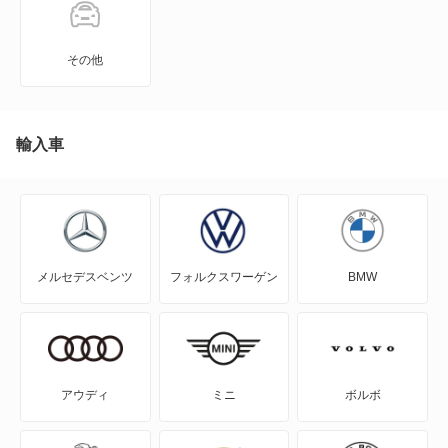
キャスト アクティバ
その他
キャスト スタイル
キャスト スポーツ
輸入車
クー
グランマックスカーゴ
メルセデスベンツ
フォルクスワーゲン
BMW
グランマックストラック
コペン
コンソルテ
アウディ
ミニ
ボルボ
コンパーノ