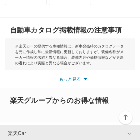
トライアンフ
もっと見る
ミゼット
MG
ミゼット2
自動車カタログ掲載情報の注意事項
ミニ
ミラ
モーク
※楽天カーの提供する車種情報は、新車発売時のカタログデータ
を元に作成し常に最新情報に更新しておりますが、装備名称がメ
ミラ イース
ーカー情報の名称と異なる場合、装備内容や価格情報などが更新
もっと見る
の遅れにより実際と異なる場合がございます。
ミラ ココア
※最新情報につきましては、各メーカーの情報をご確認くださ
い。
もっと見る
※また安全装備につきましては同名称の装備であっても動作範囲
ミラ トコット
や性能に違いがございますので、詳細情報は各メーカーの情報を
ご確認ください。
ミラアヴィ
楽天グループからのお得な情報
ミラクオーレ
ミラジーノ
楽天Car