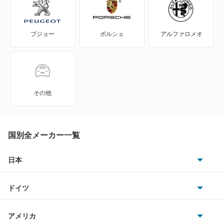
シャレード
プジョー
ポルシェ
アルファロメオ
ストーリア
ソニカ
タフト
その他
タント
タント エグゼ
国別全メーカー一覧
タント ファンクロス
日本
トヨタ
テリオス
ドイツ
日産
テリオスキッド
AMG
アメリカ