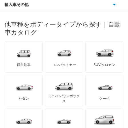
ポルシェ
ヒョンデ
ポンティアック
輸入車その他
ランドローバー
マセラティ
ブガッティ
光岡自動車
メルセデス・ベンツ
デーウ
もっと見る
マーキュリー
BYD
ロータス
ランチア
他車種をボディータイプから探す｜自動
日産ディーゼル
もっと見る
マイバッハ
キア
リンカーン
プロトン
車カタログ
ローバー
ランボルギーニ
日野自動車
ブラバス
サンヨン
デロリアン
TD
ロールスロイス
デトマソ
三菱ふそう
ミニ
ADモータース
サリーン
ドンカーブート
ジネッタ
アバルト
軽自動車
コンパクトカー
SUV/クロカン
UDトラックス
アルテガ
プリムス
バーキン
もっと見る
ケータハム
イノチェンティ
レクサス
テスラ
セアト
もっと見る
カーボディーズ
もっと見る
アキュラ
ミニバン/ワンボック
ジープ
KTM
セダン
クーペ
モーガン
ス
もっと見る
ダッジ
アルテガ
バンデンプラス
GMC