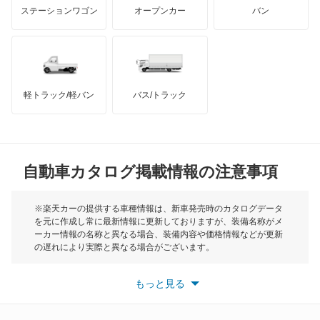
マクラーレン
もっと見る
ステーションワゴン
オープンカー
バン
ハマー
オースチン
インフィニティ
モーリス
軽トラック/軽バン
バス/トラック
トライアンフ
もっと見る
MG
自動車カタログ掲載情報の注意事項
ミニ
モーク
※楽天カーの提供する車種情報は、新車発売時のカタログデータ
を元に作成し常に最新情報に更新しておりますが、装備名称がメ
ーカー情報の名称と異なる場合、装備内容や価格情報などが更新
もっと見る
の遅れにより実際と異なる場合がございます。
※最新情報につきましては、各メーカーの情報をご確認くださ
い。
もっと見る
※また安全装備につきましては同名称の装備であっても動作範囲
や性能に違いがございますので、詳細情報は各メーカーの情報を
ご確認ください。