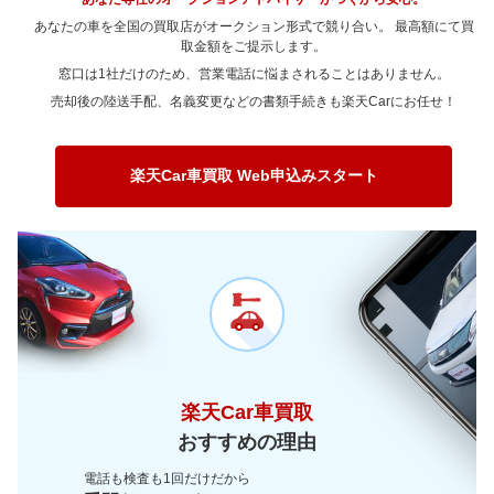
～ 90,000km
54.5万
46.3万
～ 80,000km
75.6万
64.3万
あなたの車を全国の買取店がオークション形式で競り合い。 最高額にて買
～ 100,000km
取金額をご提示します。
39.2万
33.3万
～ 90,000km
75.6万
64.3万
窓口は1社だけのため、営業電話に悩まされることはありません。
～ 120,000km
39.2万
33.3万
～ 100,000km
54.4万
46.2万
売却後の陸送手配、名義変更などの書類手続きも楽天Carにお任せ！
～ 150,000km
31万
26.3万
～ 120,000km
54.4万
46.2万
～ 180,000km
25万
21.2万
～ 150,000km
43万
36.6万
楽天Car車買取 Web申込みスタート
～ 200,000km
18.5万
15.7万
～ 180,000km
34.7万
29.5万
～ 200,000km
25.7万
21.8万
楽天Car車買取
おすすめの理由
電話も検査も1回だけだから