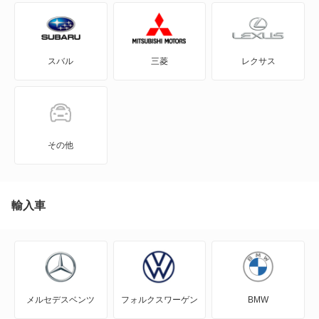
XLR
スバル
三菱
レクサス
XT4
XT5
XT5 クロスオーバー
その他
XT6
アランテ
輸入車
エスカレード
エルドラド
メルセデスベンツ
フォルクスワーゲン
BMW
コンコース