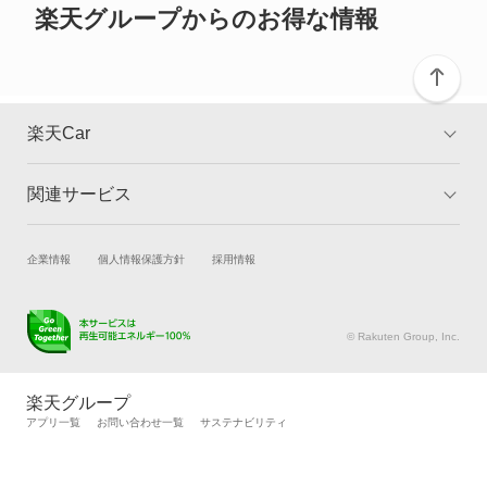
楽天グループからのお得な情報
楽天Car
関連サービス
TOP
よくある質問
キャンペーン一覧
試乗・商談
新車購入
企業情報
個人情報保護方針
採用情報
楽天Car車買取
車検予約
キズ修理予約
洗車・コーティング予約
© Rakuten Group, Inc.
メンテナンス管理
タイヤ・パーツ購入
タイヤ交換サービス
楽天Car マガジン
楽天グループ
自動車カタログ
自動車保険
アプリ一覧
お問い合わせ一覧
サステナビリティ
楽天マイカー割