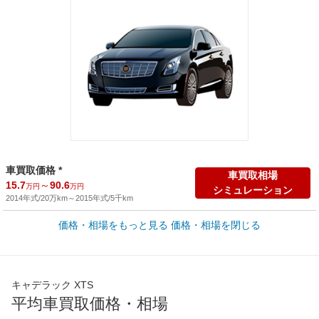
車買取価格 *
車買取相場
15.7
～
90.6
万円
万円
シミュレーション
2014年式/20万km
～
2015年式/5千km
価格・相場をもっと見る
価格・相場を閉じる
新車カタログ価格
他車種を
870
カタログから検索
万円
全国平均の車検価格 *
楽天Car車検で
キャデラック XTS
73,850
店舗を検索
円
平均車買取価格・相場
*当該価格は車種別の価格となります。