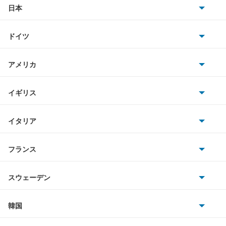
日本
トヨタ
ドイツ
日産
AMG
アメリカ
ホンダ
BMW
キャデラック
イギリス
三菱
BMWアルピナ
クライスラー
TVR
イタリア
マツダ
スマート
サターン
アストンマーティン
アルファロメオ
フランス
いすゞ
アウディ
シボレー
ジャガー
アウトビアンキ
シトロエン
スバル
スウェーデン
オペル
ビュイック
ダイムラー
フィアット
プジョー
スズキ
サーブ
フォルクスワーゲン
韓国
フォード
ベントレー
フェラーリ
ルノー
ダイハツ
ボルボ