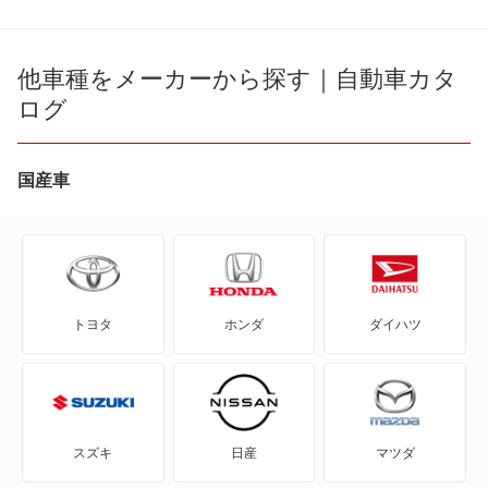
ATS
ATS-V
他車種をメーカーから探す｜自動車カタ
ログ
CT5
CT6
国産車
CTS
CTS-V
トヨタ
ホンダ
ダイハツ
DTS
SRX
SRX クロスオーバー
スズキ
日産
マツダ
STS