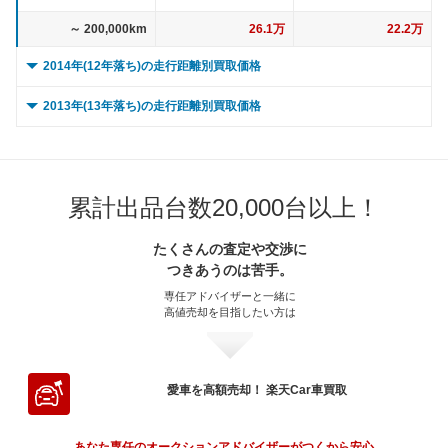
～ 200,000km
26.1万
22.2万
2014年(12年落ち)の走行距離別買取価格
0 ～ 5,000km
64.3万
54.6万
2013年(13年落ち)の走行距離別買取価格
～ 10,000km
64.3万
54.6万
0 ～ 5,000km
89.2万
75.8万
～ 15,000km
64.3万
54.6万
～ 10,000km
89.2万
75.8万
累計出品台数20,000台以上！
～ 20,000km
64.3万
54.6万
～ 15,000km
89.2万
75.8万
～ 30,000km
64.3万
54.6万
たくさんの査定や交渉に
～ 20,000km
89.2万
75.8万
つきあうのは苦手。
～ 40,000km
60.4万
51.3万
～ 30,000km
89.2万
75.8万
専任アドバイザーと一緒に
高値売却を目指したい方は
～ 50,000km
60.4万
51.3万
～ 40,000km
83.9万
71.3万
～ 60,000km
60.4万
51.3万
～ 50,000km
83.9万
71.3万
～ 70,000km
54.5万
46.3万
～ 60,000km
83.9万
71.3万
愛車を高額売却！ 楽天Car車買取
～ 80,000km
54.5万
46.3万
～ 70,000km
75.6万
64.3万
あなた専任のオークションアドバイザーがつくから安心。