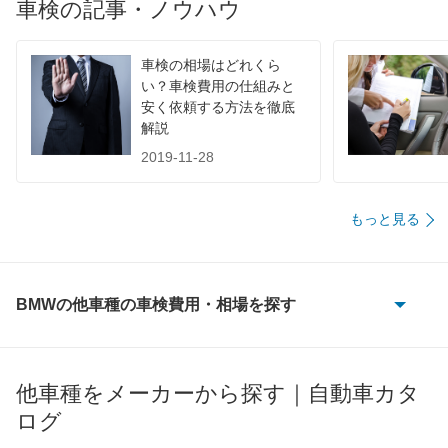
車検の記事・ノウハウ
71,510
香川県
店舗を探す
四
円
74,000
国
高知県
店舗を探す
円
車検の相場はどれくら
い？車検費用の仕組みと
77,490
安く依頼する方法を徹底
徳島県
店舗を探す
円
解説
67,180
福岡県
店舗を探す
2019-11-28
円
68,730
佐賀県
店舗を探す
円
もっと見る
九
73,650
長崎県
店舗を探す
円
州
72,620
熊本県
店舗を探す
円
BMWの他車種の車検費用・相場を探す
・
1シリーズ
71,360
大分県
店舗を探す
円
沖
1シリーズカブリオレ
75,330
他車種をメーカーから探す｜自動車カタ
宮崎県
店舗を探す
円
縄
ログ
1シリーズクーペ
72,700
鹿児島県
店舗を探す
円