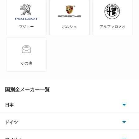
6シリーズグランクーペ
プジョー
ポルシェ
アルファロメオ
6シリーズグランツーリスモ
7シリーズ
8シリーズクーペ
その他
8シリーズグランクーペ
i3
国別全メーカー一覧
i4
日本
トヨタ
i5
ドイツ
日産
i7
AMG