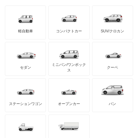
日野自動車
M4
ブラバス
サンヨン
デロリアン
TD
ロールスロイス
デトマソ
三菱ふそう
M5
ミニ
ADモータース
サリーン
ドンカーブート
ジネッタ
アバルト
軽自動車
コンパクトカー
SUV/クロカン
UDトラックス
M6
アルテガ
プリムス
バーキン
もっと見る
ケータハム
イノチェンティ
レクサス
M8
テスラ
セアト
もっと見る
カーボディーズ
もっと見る
アキュラ
Mシリーズ
ミニバン/ワンボック
ジープ
KTM
セダン
クーペ
モーガン
ス
X1
もっと見る
ダッジ
アルテガ
バンデンプラス
X2
GMC
マクラーレン
もっと見る
ステーションワゴン
オープンカー
バン
X3
ハマー
オースチン
X3 M
インフィニティ
モーリス
X4