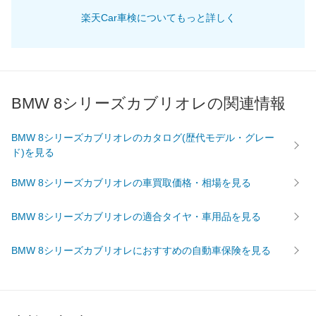
楽天Car車検についてもっと詳しく
69,750
畿
滋賀県
店舗を探す
円
74,430
奈良県
店舗を探す
円
75,240
和歌山県
店舗を探す
円
BMW 8シリーズカブリオレの関連情報
70,120
岡山県
店舗を探す
円
BMW 8シリーズカブリオレのカタログ(歴代モデル・グレー
ド)を見る
69,890
広島県
店舗を探す
円
中
BMW 8シリーズカブリオレの車買取価格・相場を見る
70,760
鳥取県
店舗を探す
円
国
BMW 8シリーズカブリオレの適合タイヤ・車用品を見る
76,820
島根県
店舗を探す
円
BMW 8シリーズカブリオレにおすすめの自動車保険を見る
72,880
山口県
店舗を探す
円
71,440
愛媛県
店舗を探す
円