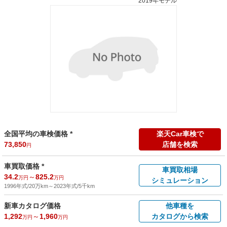
2019年モデル
全国平均の車検価格 *
楽天Car車検で
73,850
店舗を検索
円
車買取価格 *
車買取相場
34.2
～
825.2
万円
万円
シミュレーション
1996年式/20万km
～
2023年式/5千km
新車カタログ価格
他車種を
1,292
～
1,960
カタログから検索
万円
万円