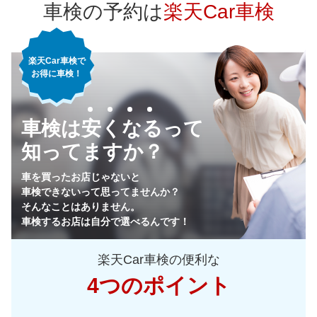
車検の予約は
楽天Car車検
75,490
神奈川県
店舗を探す
円
楽天Car車検で
71,330
千葉県
店舗を探す
円
お得に車検！
76,700
埼玉県
店舗を探す
関
円
車検は安くなるって
77,100
東
茨城県
店舗を探す
円
知ってますか？
73,620
栃木県
店舗を探す
円
車を買ったお店じゃないと
車検できないって思ってませんか？
72,690
群馬県
店舗を探す
円
そんなことはありません。
車検するお店は自分で選べるんです！
74,680
山梨県
店舗を探す
円
楽天Car車検の便利な
78,760
長野県
店舗を探す
円
4つのポイント
81,870
新潟県
店舗を探す
円
中