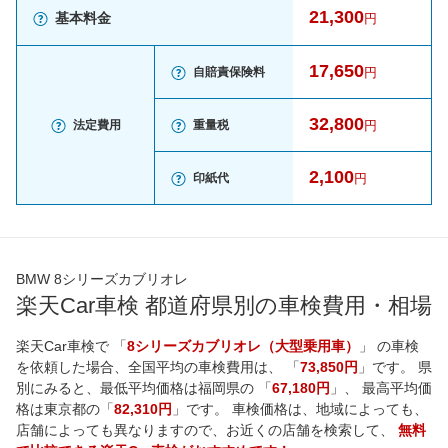
21,300
基本料金
円
17,650
自賠責保険料
円
32,800
法定費用
重量税
円
2,100
印紙代
円
BMW 8シリーズカブリオレ
楽天Car車検 都道府県別の車検費用・相場
楽天Car車検で 「
8シリーズカブリオレ（大型乗用車）
」 の車検
を依頼した場合、全国平均の車検費用は、 「
73,850円
」です。 県
別にみると、最低平均価格は
福岡県
の 「
67,180円
」、 最高平均価
格は
東京都
の「
82,310円
」です。 車検価格は、地域によっても、
店舗によっても異なりますので、お近くの店舗を検索して、
無料