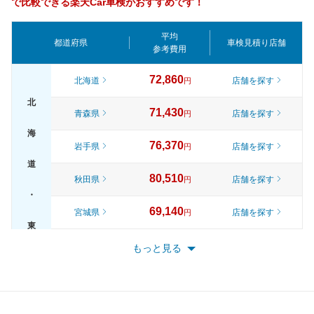
で比較できる楽天Car車検がおすすめです！
平均
都道府県
車検見積り店舗
参考費用
72,860
北海道
店舗を探す
円
北
71,430
青森県
店舗を探す
円
海
76,370
岩手県
店舗を探す
円
道
80,510
秋田県
店舗を探す
円
・
69,140
宮城県
店舗を探す
円
東
74,730
山形県
店舗を探す
円
もっと見る
北
79,780
福島県
店舗を探す
円
82,310
東京都
店舗を探す
円