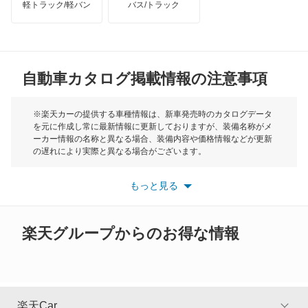
軽トラック/軽バン
バス/トラック
トライアンフ
もっと見る
X4 M
MG
X5
自動車カタログ掲載情報の注意事項
ミニ
X5 M
モーク
※楽天カーの提供する車種情報は、新車発売時のカタログデータ
を元に作成し常に最新情報に更新しておりますが、装備名称がメ
X6
ーカー情報の名称と異なる場合、装備内容や価格情報などが更新
もっと見る
の遅れにより実際と異なる場合がございます。
X6 M
※最新情報につきましては、各メーカーの情報をご確認くださ
い。
もっと見る
※また安全装備につきましては同名称の装備であっても動作範囲
X7
や性能に違いがございますので、詳細情報は各メーカーの情報を
ご確認ください。
XM
楽天グループからのお得な情報
Z1
Z3
楽天Car