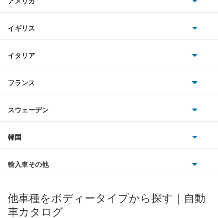
アメリカ
ホンダ
i8
BMW
キャデラック
イギリス
三菱
iX
BMWアルピナ
クライスラー
TVR
イタリア
マツダ
iX1
スマート
サターン
アストンマーティン
アルファロメオ
フランス
いすゞ
iX2
アウディ
シボレー
ジャガー
アウトビアンキ
シトロエン
スバル
iX3
スウェーデン
オペル
ビュイック
ダイムラー
フィアット
プジョー
スズキ
サーブ
M2クーペ
フォルクスワーゲン
韓国
フォード
ベントレー
フェラーリ
ルノー
ダイハツ
ボルボ
M3
ポルシェ
ヒョンデ
ポンティアック
輸入車その他
ランドローバー
マセラティ
ブガッティ
光岡自動車
M3 セダン
メルセデス・ベンツ
デーウ
もっと見る
マーキュリー
BYD
ロータス
ランチア
他車種をボディータイプから探す｜自動
日産ディーゼル
もっと見る
M3 ツーリング
マイバッハ
キア
リンカーン
プロトン
車カタログ
ローバー
ランボルギーニ