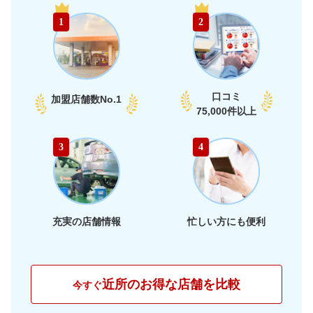
67,250
富山県
店舗を探す
円
1
2
部
68,670
石川県
店舗を探す
円
74,240
福井県
店舗を探す
円
口コミ
加盟店舗数
No.1
74,840
75,000件以上
愛知県
店舗を探す
円
74,640
静岡県
店舗を探す
東
円
3
4
74,580
海
岐阜県
店舗を探す
円
71,560
三重県
店舗を探す
円
充実の店舗情報
忙しい方にも便利
69,470
大阪府
店舗を探す
円
71,700
兵庫県
店舗を探す
円
近所のお得な店舗を比較
今すぐ
69,870
京都府
店舗を探す
近
円