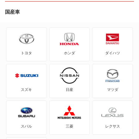
2シリーズアクティブツアラー
74,490
沖縄県
店舗を探す
国産車
円
2シリーズカブリオレ
2シリーズクーペ
トヨタ
ホンダ
ダイハツ
2シリーズグランクーペ
2シリーズグランツアラー
3シリーズカブリオレ
スズキ
日産
マツダ
3シリーズクーペ
3シリーズグランツーリスモ
スバル
三菱
レクサス
3シリーズコンパクト