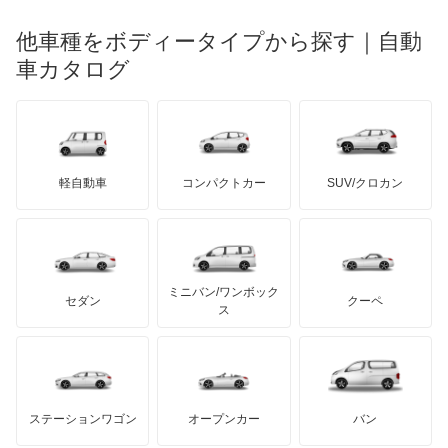
メルセデス・ベンツ
デーウ
もっと見る
マーキュリー
BYD
ロータス
ランチア
他車種をボディータイプから探す｜自動
日産ディーゼル
もっと見る
マイバッハ
キア
リンカーン
プロトン
車カタログ
ローバー
ランボルギーニ
日野自動車
ブラバス
サンヨン
デロリアン
TD
ロールスロイス
デトマソ
三菱ふそう
ミニ
ADモータース
サリーン
ドンカーブート
ジネッタ
アバルト
軽自動車
コンパクトカー
SUV/クロカン
UDトラックス
アルテガ
プリムス
バーキン
もっと見る
ケータハム
イノチェンティ
レクサス
テスラ
セアト
もっと見る
カーボディーズ
もっと見る
アキュラ
ミニバン/ワンボック
ジープ
KTM
セダン
クーペ
モーガン
ス
もっと見る
ダッジ
アルテガ
バンデンプラス
GMC
マクラーレン
もっと見る
ステーションワゴン
オープンカー
バン
ハマー