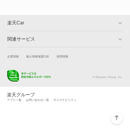
楽天Car
関連サービス
TOP
よくある質問
キャンペーン一覧
試乗・商談
新車購入
企業情報
個人情報保護方針
採用情報
楽天Car車買取
車検予約
キズ修理予約
洗車・コーティング予約
© Rakuten Group, Inc.
メンテナンス管理
タイヤ・パーツ購入
タイヤ交換サービス
楽天Car マガジン
楽天グループ
自動車カタログ
自動車保険
アプリ一覧
お問い合わせ一覧
サステナビリティ
楽天マイカー割