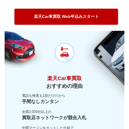
～ 180,000km
21.7万
18.4万
～ 150,000km
14.8万
12.6万
～ 120,000km
3.9万
3.3万
～ 200,000km
16万
13.6万
～ 180,000km
12万
10.2万
～ 150,000km
3.1万
2.6万
楽天Car車買取 Web申込みスタート
～ 200,000km
8.8万
7.5万
～ 180,000km
2.5万
2.1万
～ 200,000km
1.8万
1.5万
楽天Car車買取
おすすめの理由
電話も検査も1回だけだから
手間なしカンタン
全国2,000社以上の
買取店ネットワークが
競合入札
中間マージンをカットした
仕組で