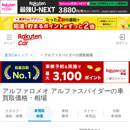
メニュー
ログイン
楽天Carトップ
...
アルファスパイダーの買取相場
アルファロメオ アルファスパイダーの車
買取価格・相場
カタログ・
車買取
車検
タイヤ・
自動
価格・燃費
相場
費用
車用品
車保険