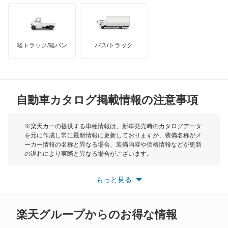
オースチン
インフィニティ
モーリス
軽トラック/軽バン
バス/トラック
トライアンフ
もっと見る
MG
自動車カタログ掲載情報の注意事項
ミニ
モーク
※楽天カーの提供する車種情報は、新車発売時のカタログデータ
を元に作成し常に最新情報に更新しておりますが、装備名称がメ
ーカー情報の名称と異なる場合、装備内容や価格情報などが更新
もっと見る
の遅れにより実際と異なる場合がございます。
※最新情報につきましては、各メーカーの情報をご確認くださ
い。
もっと見る
※また安全装備につきましては同名称の装備であっても動作範囲
や性能に違いがございますので、詳細情報は各メーカーの情報を
ご確認ください。
楽天グループからのお得な情報