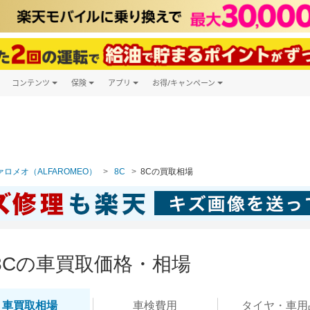
コンテンツ
保険
アプリ
お得/キャンペーン
楽天Carマガジン
キャンペーン一覧
ツ購入
自動車保険
楽天Carアプリ
自動車カタログ
ービス
楽天マイカー割
ロメオ（ALFAROMEO）
8C
8Cの買取相場
8Cの車買取価格・相場
車買取
相場
車検
費用
タイヤ・
車用