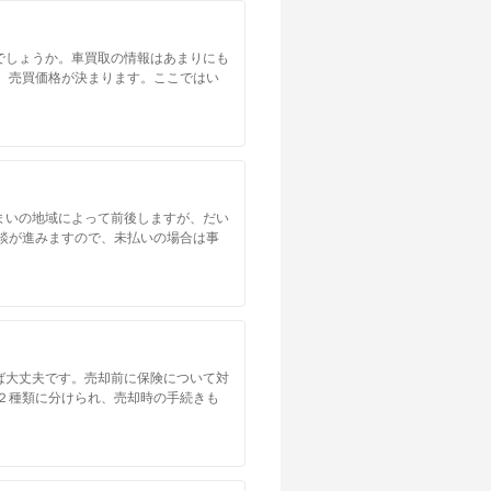
でしょうか。車買取の情報はあまりにも
、売買価格が決まります。ここではい
まいの地域によって前後しますが、だい
談が進みますので、未払いの場合は事
ば大丈夫です。売却前に保険について対
２種類に分けられ、売却時の手続きも