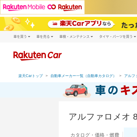
車を買う
車を売る
車検・メンテナンス
タイヤ・パーツを買う
試乗・商談
楽天Car車買取
車検予約
タイヤ・パー
キズ修理予約
新車
タイヤ交換サ
洗車・コーティング予約
メンテナンス管理
楽天Carトップ
自動車メーカー一覧（自動車カタログ）
アルファ
アルファロメオ 
カタログ・
価格・燃費