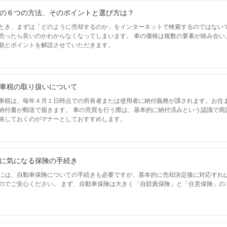
の６つの方法、そのポイントと選び方は？
とき、まずは「どのように売却するのか」をインターネットで検索するのではない
売ったら良いのかわからなくなってしまいます。 車の価格は複数の要素が絡み合い
順とポイントを解説させていただきます。
車税の取り扱いについて
車税は、毎年４月１日時点での所有者または使用者に納付義務が課されます。お住
納付書が郵送で届きます。 車の売買を行う際は、基本的に納付済みという認識で商
絡しておくのがマナーとしておすすめします。
に気になる保険の手続き
には、自動車保険についての手続きも必要ですが、基本的に売却決定後に対応すれ
のでご安心ください。 まず、自動車保険は大きく「自賠責保険」と「任意保険」の