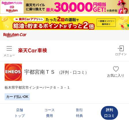
楽天Car車検
ログイン
メニュー
宇都宮南ＴＳ
（評判・口コミ）
お気に入り
栃木県宇都宮市インターパーク６－３－１
カード払いOK
店舗
コース
割引
評判
トップ
費用
特典
口コミ