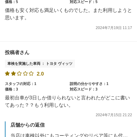
価格：5
対応スピード：5
価格も安く対応も満足いくものでした。また利用しようと
思います。
2024年7月19日 11:17
投稿者さん
車検を実施した車両 ： トヨタ ヴィッツ
2.0
スタッフの対応：1
説明の分かりやすさ：1
価格：3
対応スピード：3
最初台車が3日しか借りられないと言われたがどこに書い
てあった？？もう利用しない。
2024年7月15日 21:22
店舗からの返信
当店は車検以外にもコーティングやリペア等にも代車をお貸ししており、全て代車の管理台帳により緻密に管理されて、無料でお貸ししております。次に代車をご利用になるお客様がいらっしゃった為、3日間の貸し出しとさせていただきました。ご理解いただけるとありがたいです。