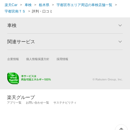
楽天Car
車検
栃木県
宇都宮市エリア周辺の車検店舗一覧
宇都宮南ＴＳ
評判・口コミ
車検
関連サービス
トップ
マイページ
メリット
ご利用ガイド
試乗・商談
新車購入
企業情報
個人情報保護方針
採用情報
車検の基礎知識
キャンペーン一覧
楽天Car車買取
車検予約
ランキング
よくある質問
キズ修理予約
洗車・コーティング予約
© Rakuten Group, Inc.
メンテナンス管理
タイヤ・パーツ購入
タイヤ交換サービス
楽天Car マガジン
楽天グループ
自動車カタログ
自動車保険
アプリ一覧
お問い合わせ一覧
サステナビリティ
楽天マイカー割