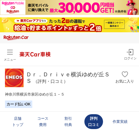
楽天Car車検
ログイン
メニュー
Ｄｒ．Ｄｒｉｖｅ横浜ゆめが丘Ｓ
Ｓ
（評判・口コミ）
お気に入り
神奈川県横浜市泉区ゆめが丘１－５
カード払いOK
店舗
コース
割引
評判
作業実績
トップ
費用
特典
口コミ