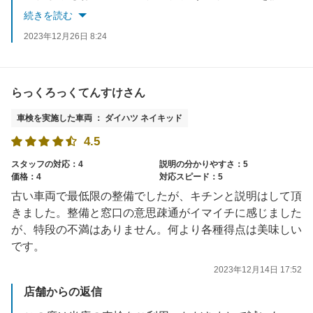
またのご利用を心よりお待ち申しあげます
続きを読む
2023年12月26日 8:24
らっくろっくてんすけさん
車検を実施した車両 ： ダイハツ ネイキッド
4.5
スタッフの対応：4
説明の分かりやすさ：5
価格：4
対応スピード：5
古い車両で最低限の整備でしたが、キチンと説明はして頂
きました。整備と窓口の意思疎通がイマイチに感じました
が、特段の不満はありません。何より各種得点は美味しい
です。
2023年12月14日 17:52
店舗からの返信