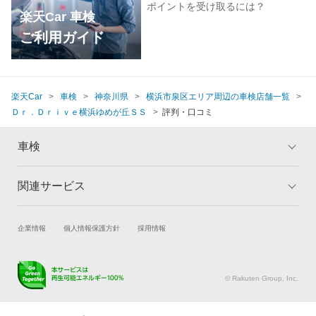
ポイントを受け取るには？
楽天Car 車検
ご利用ガイド
楽天Car
車検
神奈川県
横浜市泉区エリア周辺の車検店舗一覧
Ｄｒ．Ｄｒｉｖｅ横浜ゆめが丘ＳＳ
評判・口コミ
車検
関連サービス
トップ
マイページ
メリット
ご利用ガイド
試乗・商談
新車購入
企業情報
個人情報保護方針
採用情報
車検の基礎知識
キャンペーン一覧
楽天Car車買取
車検予約
ランキング
よくある質問
キズ修理予約
洗車・コーティング予約
© Rakuten Group, Inc.
メンテナンス管理
タイヤ・パーツ購入
タイヤ交換サービス
楽天Car マガジン