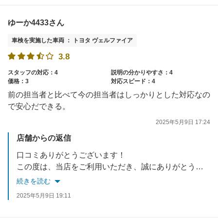
今後もお客様一人ひとりにご満足いただけますよう、より一層精進を重ねて参ります。
お客様のまたのご入庫を、スタッフ一同心よりお待ち申し上げております♪
ゆーか4433さん
車検を実施した車両 ： トヨタ ヴェルファイア
3.8
スタッフの対応：4
説明の分かりやすさ：4
価格：3
対応スピード：4
前の担当者と比べて今の担当者はしっかりとした対応なの
で安心だできる。
2025年5月9日 17:24
店舗からの返信
口コミありがとうございます！
この度は、当店をご利用いただき、誠にありがとうございます。
店長の接客についてお褒めのお言葉、大変光栄に存じます。
続きを読む
お客様にご満足いただけるサービスを提供できるよう、日々精進してまいります。
2025年5月9日 19:11
今後ともよろしくお願いいたします。
また次回のご入庫もスタッフ一同、心よりお待ちしております♪