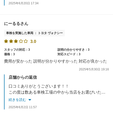
タイヤの持込交換、タイヤ直送での交換も承っております(^^)/
2025年6月20日 17:34
今後もお客様のカーライフをサポートさせていただきますので、
お車のことでなにかお困りごとがございましたらお気軽にお申し付けください。
また次回のご入庫もスタッフ一同心よりお待ちしております♪
にーるるさん
車検を実施した車両 ： トヨタ ヴォクシー
3.0
スタッフの対応：3
説明の分かりやすさ：3
価格：3
対応スピード：3
費用が安かった 説明が分かりやすかった 対応が良かった
2025年5月30日 19:16
店舗からの返信
口コミありがとうございます！！
この度は数ある車検工場の中から当店をお選びいただき、誠にありがとうございます。
車検代やスタッフの説明の分かりやすさにご満足いただけて嬉しい限りです。
続きを読む
お車のことでなにかお困りごとがございましたらお気軽にお申し付けください。
2025年6月2日 11:57
次回は半年毎の無料点検でお待ちしております♪