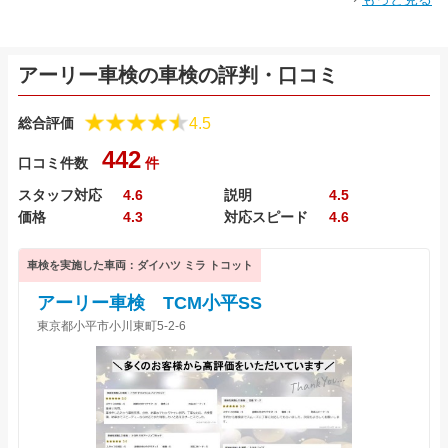
アーリー車検の車検の評判・口コミ
4.5
総合評価
442
口コミ件数
件
スタッフ対応
4.6
説明
4.5
価格
4.3
対応スピード
4.6
車検を実施した車両：ダイハツ ミラ トコット
アーリー車検 TCM小平SS
東京都小平市小川東町5-2-6