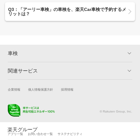
Q3：「アーリー車検」の車検を、楽天Car車検で予約するメ
リットは？
車検
関連サービス
トップ
マイページ
メリット
ご利用ガイド
試乗・商談
新車購入
企業情報
個人情報保護方針
採用情報
車検の基礎知識
キャンペーン一覧
楽天Car車買取
車検予約
ランキング
よくある質問
キズ修理予約
洗車・コーティング予約
© Rakuten Group, Inc.
メンテナンス管理
タイヤ・パーツ購入
タイヤ交換サービス
楽天Car マガジン
楽天グループ
アプリ一覧
お問い合わせ一覧
サステナビリティ
自動車カタログ
自動車保険