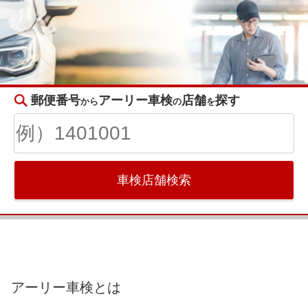
郵便番号
アーリー車検
店舗
探す
から
の
を
車検店舗検索
アーリー車検とは