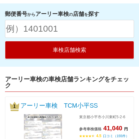
郵便番号
アーリー車検
店舗
探す
から
の
を
車検店舗検索
アーリー車検の車検店舗ランキングをチェッ
ク
アーリー車検 TCM小平SS
東京都小平市小川東町5-2-6
41,040
参考車検価格
円
4.5
口コミ（155件）