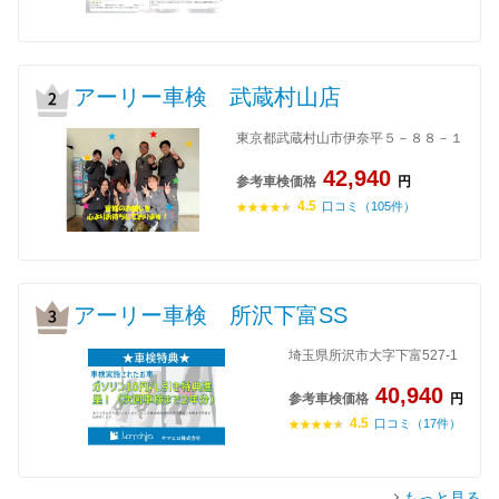
アーリー車検 武蔵村山店
東京都武蔵村山市伊奈平５－８８－１
42,940
参考車検価格
円
4.5
口コミ（105件）
アーリー車検 所沢下富SS
埼玉県所沢市大字下富527-1
40,940
参考車検価格
円
4.5
口コミ（17件）
もっと見る