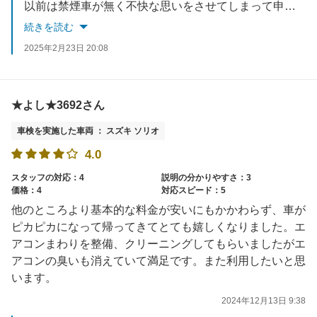
以前は禁煙車が無く不快な思いをさせてしまって申し訳ございませんでした。
現在は全て禁煙車となっております。
続きを読む
またのご利用お待ちしております。
2025年2月23日 20:08
★よし★3692さん
車検を実施した車両 ： スズキ ソリオ
4.0
スタッフの対応：4
説明の分かりやすさ：3
価格：4
対応スピード：5
他のところより基本的な料金が安いにもかかわらず、車が
ピカピカになって帰ってきてとても嬉しくなりました。エ
アコンまわりを整備、クリーニングしてもらいましたがエ
アコンの臭いも消えていて満足です。また利用したいと思
います。
2024年12月13日 9:38