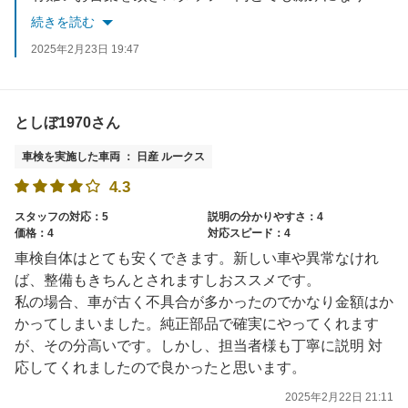
次回もお客様に喜んで頂けるよう心掛けていきます。
続きを読む
またのご利用をお待ちしております。
2025年2月23日 19:47
としぼ1970さん
車検を実施した車両 ： 日産 ルークス
4.3
スタッフの対応：5
説明の分かりやすさ：4
価格：4
対応スピード：4
車検自体はとても安くできます。新しい車や異常なけれ
ば、整備もきちんとされますしおススメです。
私の場合、車が古く不具合が多かったのでかなり金額はか
かってしまいました。純正部品で確実にやってくれます
が、その分高いです。しかし、担当者様も丁寧に説明 対
応してくれましたので良かったと思います。
2025年2月22日 21:11