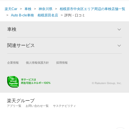
楽天Car
車検
神奈川県
相模原市中央区エリア周辺の車検店舗一覧
Auto B-cle車検 相模原田名店
評判・口コミ
車検
関連サービス
トップ
マイページ
メリット
ご利用ガイド
試乗・商談
新車購入
企業情報
個人情報保護方針
採用情報
車検の基礎知識
キャンペーン一覧
楽天Car車買取
車検予約
ランキング
よくある質問
キズ修理予約
洗車・コーティング予約
© Rakuten Group, Inc.
メンテナンス管理
タイヤ・パーツ購入
タイヤ交換サービス
楽天Car マガジン
楽天グループ
自動車カタログ
自動車保険
アプリ一覧
お問い合わせ一覧
サステナビリティ
楽天マイカー割