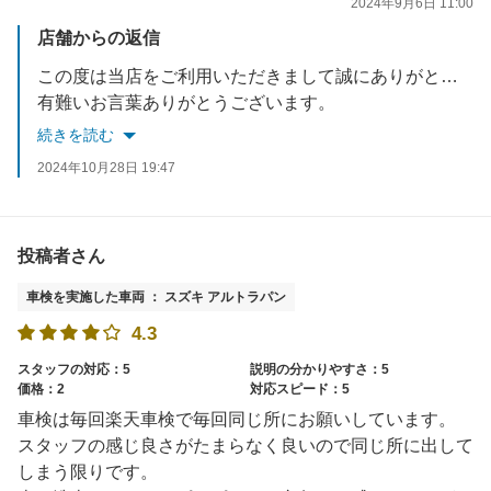
2024年9月6日 11:00
店舗からの返信
この度は当店をご利用いただきまして誠にありがとうございました。
有難いお言葉ありがとうございます。
価格もご満足頂けられる様にこれからも努力して行きたいと思っております。
続きを読む
またのご利用をお待ちしております。
2024年10月28日 19:47
投稿者さん
車検を実施した車両 ： スズキ アルトラパン
4.3
スタッフの対応：5
説明の分かりやすさ：5
価格：2
対応スピード：5
車検は毎回楽天車検で毎回同じ所にお願いしています。
スタッフの感じ良さがたまらなく良いので同じ所に出して
しまう限りです。