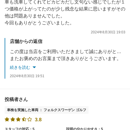
車も洗車してくれてピカピカだし文句ない感じでしたが１
つ価格が上がってたのが少し残念な結果に思いますがその
他は問題ありませんでした。
今回もありがとうございました。
2024年8月30日 19:03
店舗からの返信
この度は当店をご利用いただきまして誠にありがとうございました。
またお褒めのお言葉まで頂きありがとうございます。
これからもスタッフ一同心よりお待ちしております。
続きを読む
2024年8月30日 19:51
投稿者さん
車検を実施した車両 ： フォルクスワーゲン ゴルフ
3.8
スタッフの対応：5
説明の分かりやすさ：5