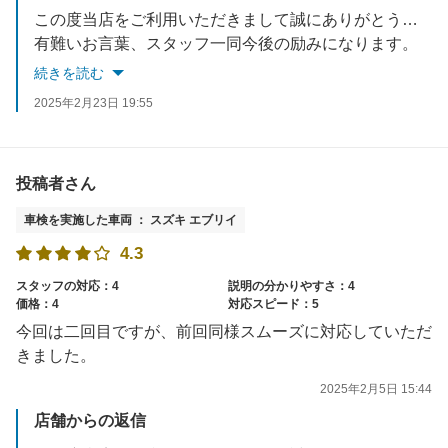
この度当店をご利用いただきまして誠にありがとうございました。
有難いお言葉、スタッフ一同今後の励みになります。
お車の事で何かご相談等御座いましたらいつでもお声がけください。
続きを読む
またのご来店お待ちしております。
2025年2月23日 19:55
投稿者さん
車検を実施した車両 ： スズキ エブリイ
4.3
スタッフの対応：4
説明の分かりやすさ：4
価格：4
対応スピード：5
今回は二回目ですが、前回同様スムーズに対応していただ
きました。
2025年2月5日 15:44
店舗からの返信