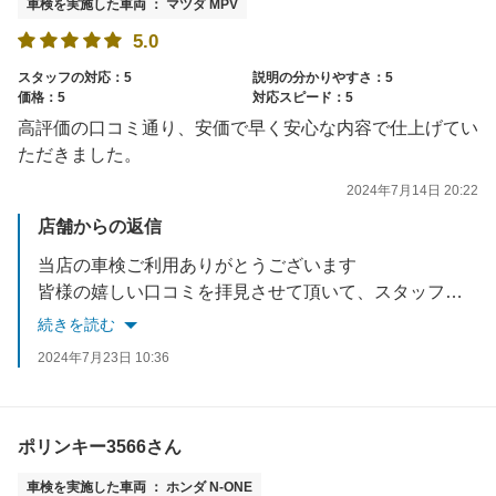
車検を実施した車両 ： マツダ MPV
5.0
スタッフの対応：5
説明の分かりやすさ：5
価格：5
対応スピード：5
高評価の口コミ通り、安価で早く安心な内容で仕上げてい
ただきました。
2024年7月14日 20:22
店舗からの返信
当店の車検ご利用ありがとうございます
皆様の嬉しい口コミを拝見させて頂いて、スタッフ一同大変励みになっております
更なるサービス向上を目ぜして取り組んでいきます
続きを読む
また次回も是非ご利用ください
2024年7月23日 10:36
ポリンキー3566さん
車検を実施した車両 ： ホンダ N-ONE