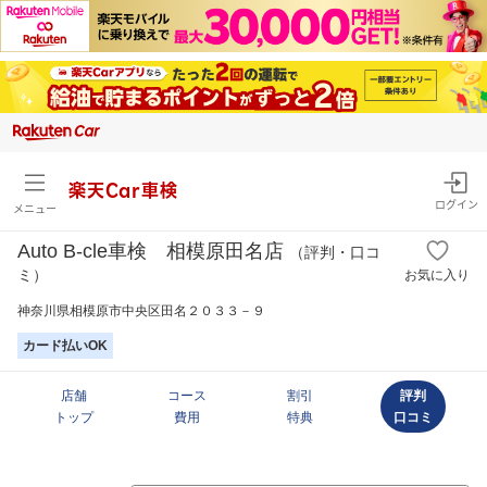
楽天Car車検
ログイン
メニュー
Auto B-cle車検 相模原田名店
（評判・口コ
ミ）
お気に入り
神奈川県相模原市中央区田名２０３３－９
カード払いOK
店舗
コース
割引
評判
トップ
費用
特典
口コミ