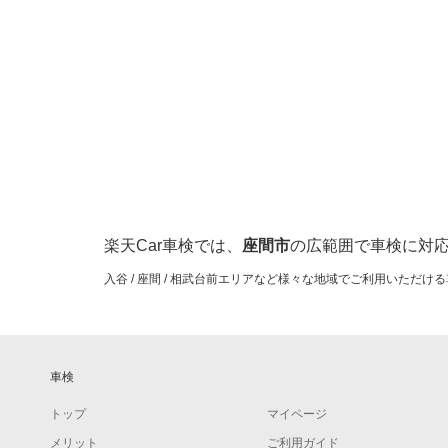
横浜市保土ケ谷区
藤沢市
横浜市緑区
三浦郡
横浜市
大和市
横須賀市
楽天Car車検では、
座間市
の広範囲で車検に対
入谷 / 座間 / 相武台前エリアなど様々な地域でご利用いただ
車検
トップ
マイページ
メリット
ご利用ガイド