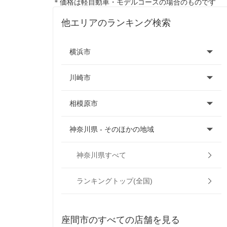
＊価格は軽自動車・モデルコースの場合のものです
他エリアのランキング検索
横浜市
川崎市
横浜市青葉区
相模原市
横浜市旭区
川崎市麻生区
神奈川県 - そのほかの地域
横浜市泉区
川崎市川崎区
相模原市中央区
横浜市磯子区
川崎市幸区
相模原市緑区
足柄上郡
神奈川県すべて
横浜市神奈川区
川崎市高津区
相模原市南区
厚木市
ランキングトップ(全国)
横浜市金沢区
川崎市多摩区
相模原市
綾瀬市
座間市のすべての店舗を見る