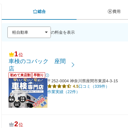
総合
費用
の料金を表示
1
位
車検のコバック 座間
店
初めて来店割
早割り
〒252-0004 神奈川県座間市東原4-3-15
口コミ（339件）
4.5
作業実績（22件）
2
位