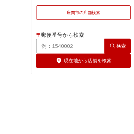
横浜市港南区
川崎市中原区
伊勢原市
座間市の店舗検索
横浜市港北区
川崎市宮前区
海老名市
横浜市栄区
川崎市
小田原市
郵便番号から検索
〒
検索
横浜市瀬谷区
鎌倉市
現在地から店舗を検索
横浜市都筑区
高座郡
横浜市鶴見区
茅ヶ崎市
横浜市戸塚区
中郡
横浜市中区
秦野市
横浜市西区
平塚市