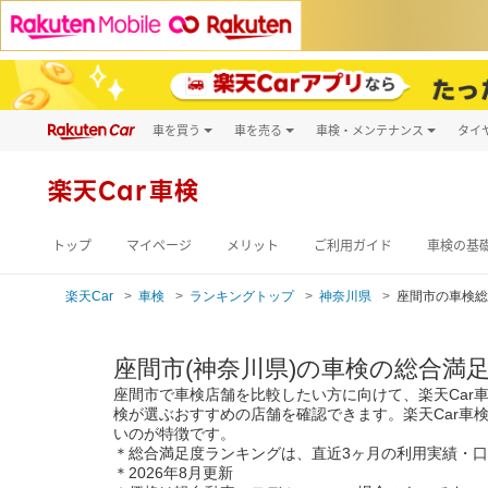
車を買う
車を売る
車検・メンテナンス
タイ
試乗・商談
楽天Car車買取
車検予約
キズ修理予約
新車
楽天Car車検
洗車・コーティン
メンテナンス管理
トップ
マイページ
メリット
ご利用ガイド
車検の基
楽天Car
車検
ランキングトップ
神奈川県
座間市の車検総
座間市(神奈川県)の車検の総合満
座間市で車検店舗を比較したい方に向けて、楽天Car
検が選ぶおすすめの店舗を確認できます。楽天Car車検
いのが特徴です。
＊総合満足度ランキングは、直近3ヶ月の利用実績・
＊2026年8月更新