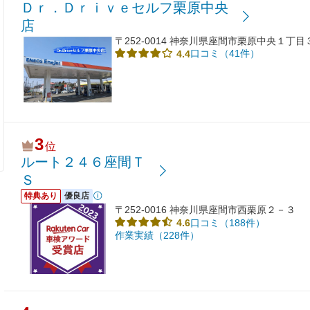
Ｄｒ．Ｄｒｉｖｅセルフ栗原中央
店
〒252-0014 神奈川県座間市栗原中央１丁
口コミ（41件）
4.4
3
位
ルート２４６座間Ｔ
Ｓ
特典あり
優良店
〒252-0016 神奈川県座間市西栗原２－３
口コミ（188件）
4.6
作業実績（228件）