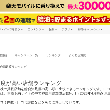
ヤ・パーツを買う
コンテンツ
保険
アプリ
お得/キャンペーン
楽天Carマガジン
キャンペーン
タイヤ・パーツ購入
自動車保険
楽天Carアプリ
自動車カタログ
タイヤ交換サービス
楽天マイカー
グ予約
礎知識
キャンペーン一覧
ランキング
よくある質問
合満足度ランキング
足度が高い店舗ランキング
車検の掲載店舗を総合満足度の高い順に比較できるランキングです。口コ
は、車検予約サイトの中で神奈川県加盟店数No.1（2026年4月時点
口コミ件数・口コミ評価などをもとに算出しています。