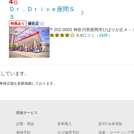
4
位
Ｄｒ．Ｄｒｉｖｅ座間Ｓ
Ｓ
特典あり
優良店
〒252-0003 神奈川県座間市ひばりが丘４
口コミ（26件）
4.4
応しています。
ける車検店舗を多数掲載しております。
関連サービス
試乗・商談
新車購入
楽天Car車買取
車検予約
キズ修理予約
洗車・コーティング