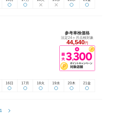
参考車検価格
法定24ヶ月点検対象
44,540
円
16日
17月
18火
19水
20木
21金
1