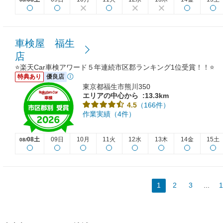
車検屋 福生
店
⭐楽天Car車検アワード５年連続市区郡ランキング1位受賞！！⭐
特典あり
優良店
東京都福生市熊川350
エリアの中心から
:13.3km
（166件）
4.5
作業実績（4件）
08土
09日
10月
11火
12水
13木
14金
15土
08/
1
2
3
...
1