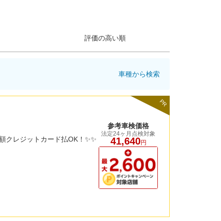
評価の高い順
車種から検索
PR
参考車検価格
法定24ヶ月点検対象
額クレジットカード払OK！✨✨
41,640
円