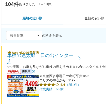
104件
ありました（1～10件）
距離の近い順
金額の安い順
の料金を表示
車検の速太郎 日の出インター
店
✨✨実際にお車を見ながら車検内容を決める立ち合いスタイル！全
特典あり
優良店
東京都西多摩郡日の出町平井18-2
エリアの中心から
:7.7km
（251件）
4.4
作業実績（55件）