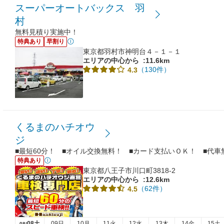
スーパーオートバックス 羽
村
無料見積り実施中！
特典あり
早割り
東京都羽村市神明台４－１－１
エリアの中心から
:11.6km
（130件）
4.3
くるまのハチオウ
ジ
■最短60分！ ■オイル交換無料！ ■カード支払いＯＫ！ ■代
特典あり
東京都八王子市川口町3818-2
エリアの中心から
:12.6km
（62件）
4.5
08土
09日
10月
11火
12水
13木
14金
15土
08/