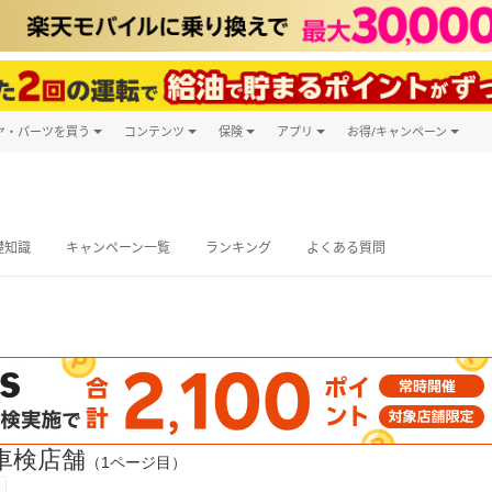
ヤ・パーツを買う
コンテンツ
保険
アプリ
お得/キャンペーン
楽天Carマガジン
キャンペーン
タイヤ・パーツ購入
自動車保険
楽天Carアプリ
自動車カタログ
タイヤ交換サービス
楽天マイカー
グ予約
礎知識
キャンペーン一覧
ランキング
よくある質問
車検店舗
（1ページ目）