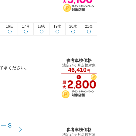
16日
17月
18火
19水
20木
21金
参考車検価格
法定24ヶ月点検対象
ご了承ください。
46,410
円
ターＳ
参考車検価格
法定24ヶ月点検対象