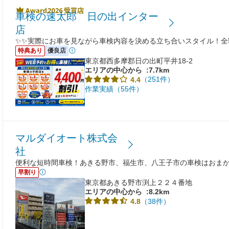
車検の速太郎 日の出インター
店
✨✨実際にお車を見ながら車検内容を決める立ち合いスタイル！全
特典あり
優良店
東京都西多摩郡日の出町平井18-2
エリアの中心から
:7.7km
（251件）
4.4
作業実績（55件）
マルダイオート株式会
社
便利な短時間車検！あきる野市、福生市、八王子市の車検はおま
早割り
東京都あきる野市渕上２２４番地
エリアの中心から
:8.2km
（38件）
4.8