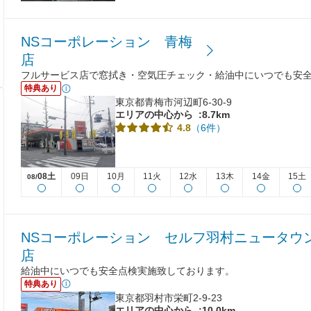
NSコーポレーション 青梅
店
フルサービス店で窓拭き・空気圧チェック・給油中にいつでも安
特典あり
東京都青梅市河辺町6-30-9
エリアの中心から
:8.7km
（6件）
4.8
08土
09日
10月
11火
12水
13木
14金
15土
08/
NSコーポレーション セルフ羽村ニュータウ
店
給油中にいつでも安全点検実施致しております。
特典あり
東京都羽村市栄町2-9-23
エリアの中心から
:10.0km