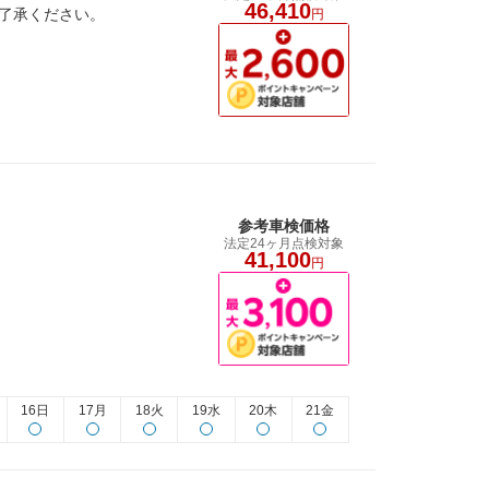
46,410
ご了承ください。
円
参考車検価格
法定24ヶ月点検対象
41,100
円
16日
17月
18火
19水
20木
21金