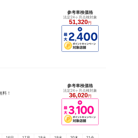
参考車検価格
法定24ヶ月点検対象
51,320
円
参考車検価格
法定24ヶ月点検対象
車無料！
36,020
円
16日
17月
18火
19水
20木
21金