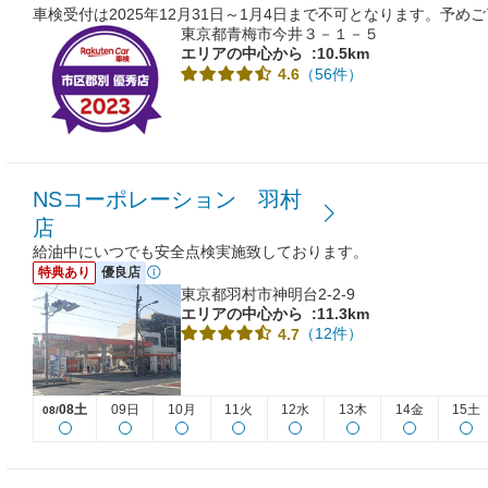
車検受付は2025年12月31日～1月4日まで不可となります。予め
東京都青梅市今井３－１－５
エリアの中心から
:10.5km
（56件）
4.6
NSコーポレーション 羽村
店
給油中にいつでも安全点検実施致しております。
特典あり
優良店
東京都羽村市神明台2-2-9
エリアの中心から
:11.3km
（12件）
4.7
08土
09日
10月
11火
12水
13木
14金
15土
08/