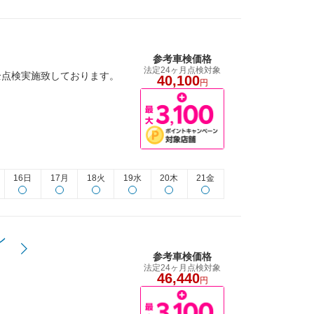
参考車検価格
法定24ヶ月点検対象
全点検実施致しております。
40,100
円
16日
17月
18火
19水
20木
21金
ン
参考車検価格
法定24ヶ月点検対象
46,440
円