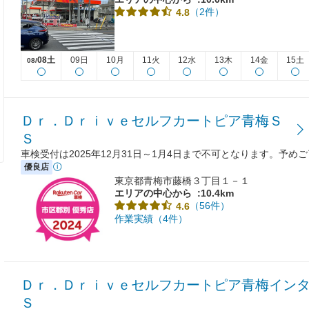
（2件）
4.8
08土
09日
10月
11火
12水
13木
14金
15土
08/
Ｄｒ．Ｄｒｉｖｅセルフカートピア青梅Ｓ
Ｓ
車検受付は2025年12月31日～1月4日まで不可となります。予め
優良店
東京都青梅市藤橋３丁目１－１
エリアの中心から
:10.4km
（56件）
4.6
作業実績（4件）
Ｄｒ．Ｄｒｉｖｅセルフカートピア青梅イン
Ｓ