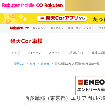
車を買う
車を売る
車検・メンテナンス
タイ
試乗・商談
楽天Car車買取
車検予約
キズ修理予約
新車
楽天Car車検
洗車・コーティン
メンテナンス管理
トップ
マイページ
メリット
ご利用ガイド
車検の基
楽天Car
車検
東京都
西多摩郡エリア周辺の車検店舗一覧
西多摩郡（東京都）エリア周辺の