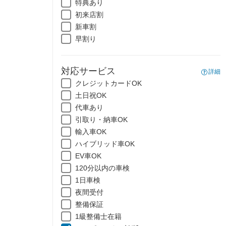
特典あり
初来店割
新車割
早割り
対応サービス
詳細
クレジットカードOK
土日祝OK
代車あり
引取り・納車OK
輸入車OK
ハイブリッド車OK
EV車OK
120分以内の車検
1日車検
夜間受付
整備保証
1級整備士在籍