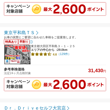
東京平和島ＴＳ
お車の状態とご要望に合わせた車検をご提案致します。
特典あり
早割り
東京都大田区平和島３－１－２５
エリアの中心から
:29.0km
（129件）
4.6
参考車検価格
31,430
円
法定24ヶ月点検対象
Ｄｒ．Ｄｒｉｖｅセルフ大宮店