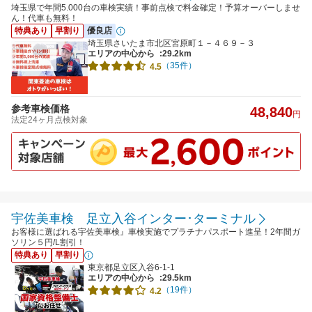
埼玉県で年間5.000台の車検実績！事前点検で料金確定！予算オーバーしませ
ん！代車も無料！
特典あり
早割り
優良店
埼玉県さいたま市北区宮原町１－４６９－３
エリアの中心から
:29.2km
（35件）
4.5
参考車検価格
48,840
円
法定24ヶ月点検対象
宇佐美車検 足立入谷インター･ターミナル
お客様に選ばれる宇佐美車検』車検実施でプラチナパスポート進呈！2年間ガ
ソリン５円/L割引！
特典あり
早割り
東京都足立区入谷6-1-1
エリアの中心から
:29.5km
（19件）
4.2