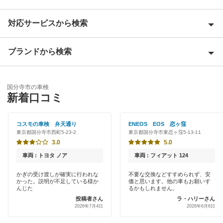
対応サービスから検索
昭島市
あきる野市
ブランドから検索
Award 受賞店
稲城市
優良店
ENEOS
青梅市
国分寺市の車検
特典あり
新着口コミ
「車検の速太郎」
清瀬市
初めて来店割りあり
アップル車検
コスモの車検 弁天通り
ENEOS EOS 恋ヶ窪
国立市
東京都国分寺市西町5-23-2
東京都国分寺市東恋ヶ窪5-13-11
新車初回割りあり
オートバックス
3.0
5.0
小金井市
早割りあり
車両 : トヨタ ノア
車両 : フィアット 124
宇佐美車検
小平市
クレジットカードOK
かぎの受け渡しが確実に行われな
不要な交換などすすめられず、安
かった。説明が不足している様か
価と思います。他の車もお願いす
コスモの車検
狛江市
んじた
るかもしれません。
土日祝OK
投稿者さん
ラ・ハリーさん
車検のコバック
立川市
2026年7月4日
2026年6月6日
代車あり