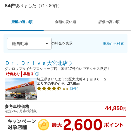
84件
ありました（71～80件）
距離の近い順
金額の安い順
評価の高い順
の料金を表示
車種から検索
Ｄｒ．Ｄｒｉｖｅ大宮北店
ダンロップタイヤプロショップ店！国道17号沿いでアクセス良好！
特典あり
早割り
埼玉県さいたま市北区大成町４丁目８６ー２
エリアの中心から
:27.9km
（2件）
4.8
参考車検価格
44,850
円
法定24ヶ月点検対象