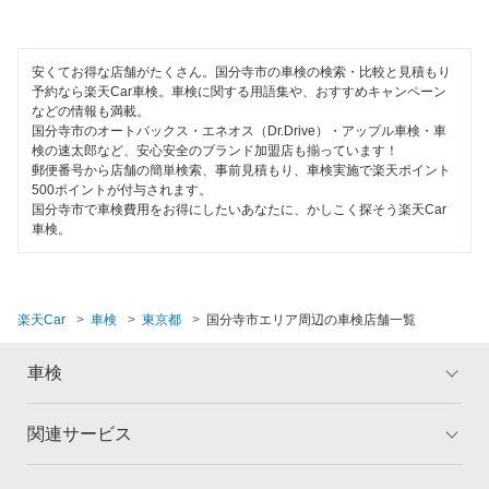
キグナス車検
多摩市
引取り・納車あり
出光興産「らくらく安心車検」
調布市
輸入車OK
安くてお得な店舗がたくさん。国分寺市の車検の検索・比較と見積もり
予約なら楽天Car車検。車検に関する用語集や、おすすめキャンペーン
西多摩郡
閉じる
などの情報も満載。
ハイブリッド車OK
国分寺市のオートバックス・エネオス（Dr.Drive）・アップル車検・車
西東京市
検の速太郎など、安心安全のブランド加盟店も揃っています！
EV車OK
郵便番号から店舗の簡単検索、事前見積もり、車検実施で楽天ポイント
八王子市
500ポイントが付与されます。
120分以内の車検
国分寺市で車検費用をお得にしたいあなたに、かしこく探そう楽天Car
車検。
羽村市
1日車検
東久留米市
夜間受付
楽天Car
車検
東京都
国分寺市エリア周辺の車検店舗一覧
東村山市
整備保証
東大和市
車検
1級整備士在籍
日野市
コンピューター診断
関連サービス
トップ
マイページ
府中市
メリット
ご利用ガイド