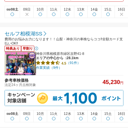
08土
09日
10月
11火
12水
13木
14金
15土
16日
08/
セルフ相模湖SS
費用のお悩みお力になります！！山梨・神奈川の車検ならココ‼全額カード支
払いOK‼
特典あり
早割り
神奈川県相模原市緑区吉野41-8
エリアの中心から
:28.1km
（91件）
4.5
作業実績（9件）
参考車検価格
45,230
円
法定24ヶ月点検対象
08土
09日
10月
11火
12水
13木
14金
15土
16日
08/