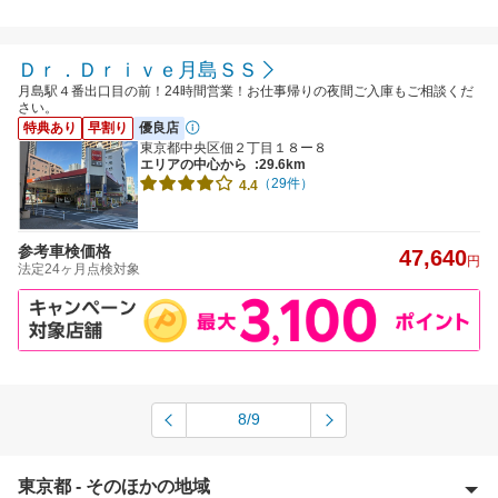
Ｄｒ．Ｄｒｉｖｅ月島ＳＳ
月島駅４番出口目の前！24時間営業！お仕事帰りの夜間ご入庫もご相談くだ
さい。
特典あり
早割り
優良店
東京都中央区佃２丁目１８ー８
エリアの中心から
:29.6km
（29件）
4.4
参考車検価格
47,640
円
法定24ヶ月点検対象
8/9
東京都 - そのほかの地域