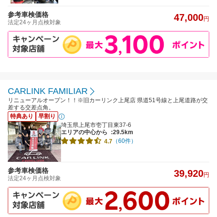
参考車検価格
47,000
円
法定24ヶ月点検対象
CARLINK FAMILIAR
リニューアルオープン！！※旧カーリンク上尾店 県道51号線と上尾道路が交
差する交差点角。
特典あり
早割り
埼玉県上尾市壱丁目東37-6
エリアの中心から
:29.5km
（60件）
4.7
参考車検価格
39,920
円
法定24ヶ月点検対象