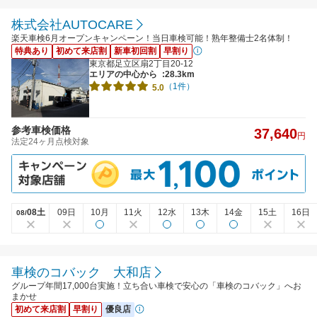
株式会社AUTOCARE
楽天車検6月オープンキャンペーン！当日車検可能！熟年整備士2名体制！
特典あり
初めて来店割
新車初回割
早割り
東京都足立区扇2丁目20-12
エリアの中心から
:28.3km
（1件）
5.0
参考車検価格
37,640
円
法定24ヶ月点検対象
08土
09日
10月
11火
12水
13木
14金
15土
16日
08/
車検のコバック 大和店
グループ年間17,000台実施！立ち合い車検で安心の「車検のコバック」へお
まかせ
初めて来店割
早割り
優良店