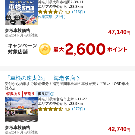
神奈川県大和市福田7-39-11
エリアの中心から
:28.8km
（213件）
4.3
作業実績（21件）
参考車検価格
47,140
円
法定24ヶ月点検対象
「車検の速太郎」 海老名店
受付から納車まで最短45分！指定民間車検場の車検が安くて速い！OBD車検
対応店
特典あり
早割り
優良店
神奈川県海老名市上郷1-11-27
エリアの中心から
:28.9km
（272件）
4.6
参考車検価格
42,740
円
法定24ヶ月点検対象