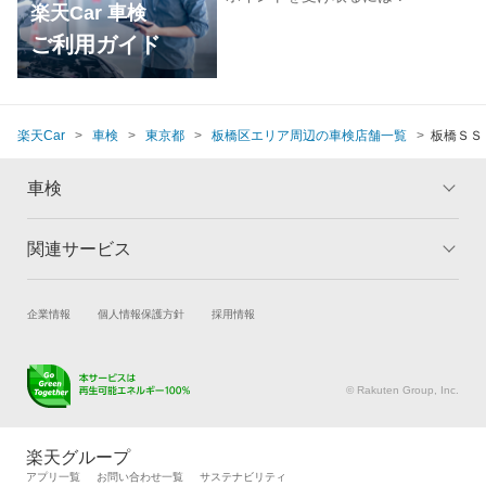
楽天Car 車検
ご利用ガイド
楽天Car
車検
東京都
板橋区エリア周辺の車検店舗一覧
板橋ＳＳ
車検
関連サービス
トップ
マイページ
メリット
ご利用ガイド
試乗・商談
新車購入
企業情報
個人情報保護方針
採用情報
車検の基礎知識
キャンペーン一覧
楽天Car車買取
車検予約
ランキング
よくある質問
キズ修理予約
洗車・コーティング予約
© Rakuten Group, Inc.
メンテナンス管理
タイヤ・パーツ購入
タイヤ交換サービス
楽天Car マガジン
楽天グループ
自動車カタログ
自動車保険
アプリ一覧
お問い合わせ一覧
サステナビリティ