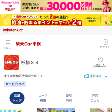
楽天Car車検
ログイン
メニュー
板橋ＳＳ
お気に入り
東京都板橋区大山金井町５４
地図確認
カード払いOK
店舗
コース
割引
評判
トップ
費用
特典
口コミ