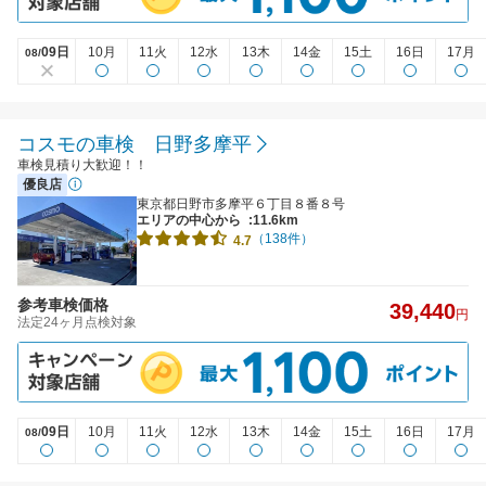
09日
10月
11火
12水
13木
14金
15土
16日
17月
08/
コスモの車検 日野多摩平
車検見積り大歓迎！！
優良店
東京都日野市多摩平６丁目８番８号
エリアの中心から
:11.6km
（138件）
4.7
参考車検価格
39,440
円
法定24ヶ月点検対象
09日
10月
11火
12水
13木
14金
15土
16日
17月
08/