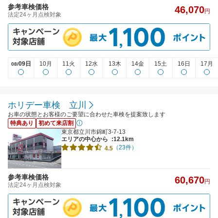
参考車検価格
46,070
円
法定24ヶ月点検対象
09日
10月
11火
12水
13木
14金
15土
16日
17月
08/
ホリデー車検 立川
お車の状態とお客様のご要望に合わせた車検を提案致します
特典あり
初めて来店割
東京都立川市錦町3-7-13
エリアの中心から
:12.1km
（23件）
4.5
参考車検価格
60,670
円
法定24ヶ月点検対象