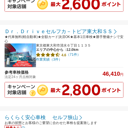
Ｄｒ．Ｄｒｉｖｅセルフカ－トピア東大和ＳＳ
★代車無料(軽自動車)★全額カード決済OK★基本1日車検★勝手整備ナシで安
心
東京都東大和市清水６丁目１１３５
エリアの中心から
:12.0km
（71件）
4.6
作業実績（3件）
参考車検価格
46,410
円
法定24ヶ月点検対象
らくらく安心車検 セルフ狭山
お車の状態とお客様のご要望に合わせた車検を提案致します