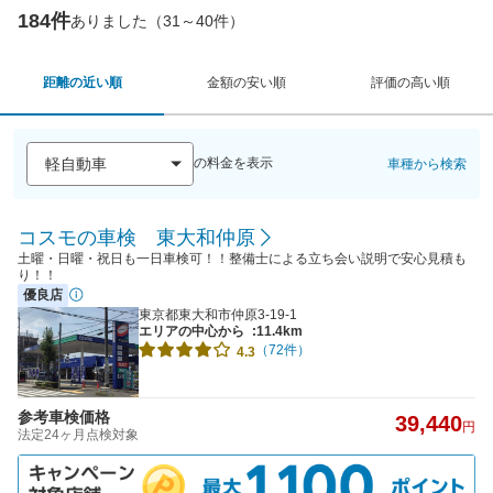
184件
ありました（31～40件）
距離の近い順
金額の安い順
評価の高い順
の料金を表示
車種から検索
コスモの車検 東大和仲原
土曜・日曜・祝日も一日車検可！！整備士による立ち会い説明で安心見積も
り！！
優良店
東京都東大和市仲原3-19-1
エリアの中心から
:11.4km
（72件）
4.3
参考車検価格
39,440
円
法定24ヶ月点検対象