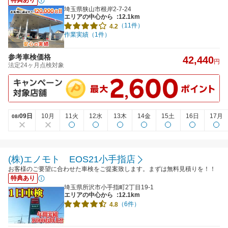
特典あり
埼玉県狭山市根岸2-7-24
エリアの中心から
:12.1km
（11件）
4.2
作業実績（1件）
参考車検価格
42,440
円
法定24ヶ月点検対象
09日
10月
11火
12水
13木
14金
15土
16日
17月
08/
(株)エノモト EOS21小手指店
お客様のご要望に合わせた車検をご提案致します。まずは無料見積りを！！
特典あり
埼玉県所沢市小手指町2丁目19-1
エリアの中心から
:12.1km
（6件）
4.8