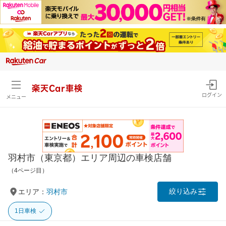
楽天Car車検
ログイン
メニュー
羽村市（東京都）エリア周辺の車検店舗
（4ページ目）
絞り込み
エリア：
羽村市
1日車検