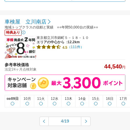
車検屋 立川南店
地域トップクラスの信頼と実績 ⭐⭐年間50,000台の実績⭐⭐
特典あり
東京都立川市錦町５－１８－１０
エリアの中心から
:12.2km
（111件）
4.5
参考車検価格
44,540
円
法定24ヶ月点検対象
09日
10月
11火
12水
13木
14金
15土
16日
17月
08/
4/19