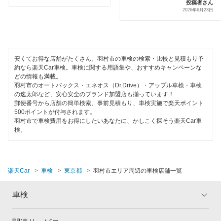
投稿者さん
狛江市
2026年6月23日
代車あり
伊藤忠エネクス
立川市
引取り・納車あり
宇佐美車検
多摩市
輸入車OK
安くてお得な店舗がたくさん。羽村市の車検の検索・比較と見積もり予
コスモの車検
調布市
約なら楽天Car車検。車検に関する用語集や、おすすめキャンペーンな
ハイブリッド車OK
どの情報も満載。
車検のコバック
西多摩郡
羽村市のオートバックス・エネオス（Dr.Drive）・アップル車検・車検
EV車OK
の速太郎など、安心安全のブランド加盟店も揃っています！
キグナス車検
郵便番号から店舗の簡単検索、事前見積もり、車検実施で楽天ポイント
西東京市
500ポイントが付与されます。
120分以内の車検
ホリデー車検
羽村市で車検費用をお得にしたいあなたに、かしこく探そう楽天Car車
八王子市
検。
1日車検
マッハ車検
東久留米市
夜間受付
出光興産「らくらく安心車検」
東村山市
楽天Car
車検
東京都
羽村市エリア周辺の車検店舗一覧
整備保証
トヨタディーラー
東大和市
1級整備士在籍
車検
日野市
閉じる
コンピューター診断