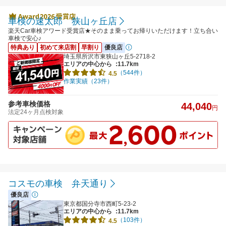
車検の速太郎 狭山ヶ丘店
楽天Car車検アワード受賞店★そのまま乗ってお帰りいただけます！立ち合い
車検で安心♪
特典あり
初めて来店割
早割り
優良店
埼玉県所沢市東狭山ヶ丘5-2718-2
エリアの中心から
:11.7km
（544件）
4.5
作業実績（23件）
参考車検価格
44,040
円
法定24ヶ月点検対象
コスモの車検 弁天通り
優良店
東京都国分寺市西町5-23-2
エリアの中心から
:11.7km
（103件）
4.5