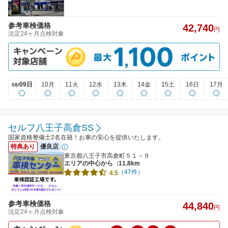
参考車検価格
42,740
円
法定24ヶ月点検対象
09日
10月
11火
12水
13木
14金
15土
16日
17月
08/
セルフ八王子高倉SS
国家資格整備士2名在籍！お車の安心を提供いたします。
特典あり
優良店
東京都八王子市高倉町５１－９
エリアの中心から
:11.8km
（47件）
4.5
参考車検価格
44,840
円
法定24ヶ月点検対象