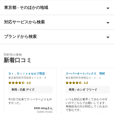
東京都 - そのほかの地域
対応サービスから検索
昭島市
あきる野市
ブランドから検索
Award 受賞店
稲城市
優良店
ENEOS
青梅市
羽村市の車検
特典あり
新着口コミ
「車検の速太郎」
清瀬市
初めて来店割りあり
アップル車検
Ｄｒ．Ｄｒｉｖｅセルフ羽店
スーパーオートバックス 羽村
国立市
東京都羽村市羽加美１ー２９－９
東京都羽村市神明台４－１－１
新車初回割りあり
オートバックス
4.8
4.8
小金井市
早割りあり
車両 : 日産 デイズ
車両 : ホンダ フリード
中部自動車販売（チューブ＆BCN）
国分寺市
クレジットカードOK
中1日で出来てディーラーよりもや
いつも対応が素早くて分かりやす
すかった。
いのでこちらでお願いしてます。
車検館
小平市
車検担当の方が対応してくれるの
KKK-kingさん
土日祝OK
で安心です。
2026年7月16日
出光リテール車検