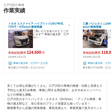
墨田区
輸入車OK
江戸川区の車検
ユアサ車検
作業実績
世田谷区
ハイブリッド車OK
アーリー車検
台東区
トヨタ エスクァイア ハイブリッド(2017年式、
三菱 パジェロミニ(200
EV車OK
7万5千～8万km)の車検実績
km)の車検実績
車検のコバック
中央区
ご覧いただきありがとうござ
ご
120分以内の車検
います^^ 車検の速太郎 江戸
い
川一・・・
川
ミタニ車検
千代田区
1日車検
GTNET×カフェ車検
豊島区
124,500
118,
車検総額費用
円
車検総額費用
夜間受付
2026年1月21日
2026年1月21日
キグナス車検
中野区
車検の速太郎 江戸川一之江店
車検の速太郎 江
整備保証
東京都江戸川区西一之江2-13-10
東京都江戸川区西一之江2-1
ホリデー車検
練馬区
1級整備士在籍
マッハ車検
文京区
コンピューター診断
安くてお得な店舗がたくさん。江戸川区の車検の検索・比較と見積もり
オートビークル車検
予約なら楽天Car車検。車検に関する用語集や、おすすめキャンペーン
港区
などの情報も満載。
江戸川区のオートバックス・エネオス（Dr.Drive）・アップル車検・車
ヤジマ石油車検
閉じる
目黒区
検の速太郎など、安心安全のブランド加盟店も揃っています！
郵便番号から店舗の簡単検索、事前見積もり、車検実施で楽天ポイント
出光興産「らくらく安心車検」