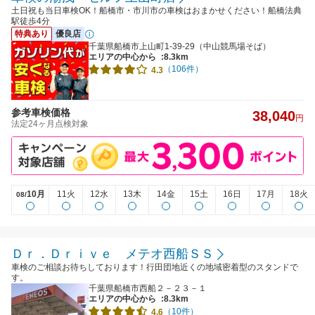
土日祝も当日車検OK！船橋市・市川市の車検はおまかせください！船橋法典
駅徒歩4分
特典あり
優良店
千葉県船橋市上山町1-39-29（中山競馬場そば）
エリアの中心から
:8.3km
（106件）
4.3
参考車検価格
38,040
円
法定24ヶ月点検対象
10月
11火
12水
13木
14金
15土
16日
17月
18火
08/
Ｄｒ．Ｄｒｉｖｅ メテオ西船ＳＳ
車検のご相談お待ちしております！行田団地近くの地域密着型のスタンドで
す。
千葉県船橋市西船２－２３－１
エリアの中心から
:8.3km
（10件）
4.6