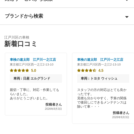
荒川区
ブランドから検索
Award 受賞店
板橋区
優良店
ENEOS
大田区
江戸川区の車検
特典あり
新着口コミ
「車検の速太郎」
葛飾区
初めて来店割りあり
アップル車検
車検の速太郎 江戸川一之江店
車検の速太郎 江戸川一之江店
北区
東京都江戸川区西一之江2-13-10
東京都江戸川区西一之江2-13-10
新車初回割りあり
オートバックス
5.0
4.5
江東区
早割りあり
車両 : 日産 エルグランド
車両 : トヨタ ウィッシュ
出光リテール車検
品川区
クレジットカードOK
親切・丁寧に、対応・作業しても
スタッフの方の対応はとても良か
らいました。
ったです。
伊藤忠エネクス
渋谷区
ありがとうございました。
見積も分かりやすく、予算の関係
土日祝OK
で後回しにできるメンテナンスは
投稿者さん
宇佐美車検
除いて車・・・
新宿区
2026年8月3日
投稿者さん
代車あり
2026年8月3日
コスモの車検
杉並区
引取り・納車あり
イデックス車検