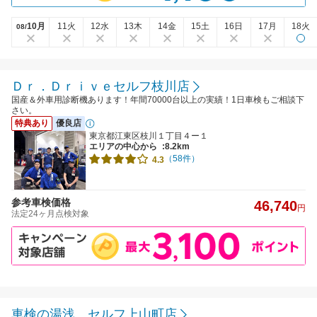
10月
11火
12水
13木
14金
15土
16日
17月
18火
08/
Ｄｒ．Ｄｒｉｖｅセルフ枝川店
国産＆外車用診断機あります！年間70000台以上の実績！1日車検もご相談下
さい。
特典あり
優良店
東京都江東区枝川１丁目４ー１
エリアの中心から
:8.2km
（58件）
4.3
参考車検価格
46,740
円
法定24ヶ月点検対象
車検の湯浅 セルフ上山町店