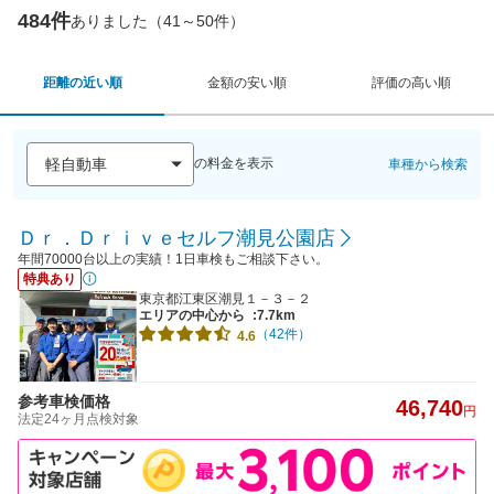
484件
ありました（41～50件）
距離の近い順
金額の安い順
評価の高い順
の料金を表示
車種から検索
Ｄｒ．Ｄｒｉｖｅセルフ潮見公園店
年間70000台以上の実績！1日車検もご相談下さい。
特典あり
東京都江東区潮見１－３－２
エリアの中心から
:7.7km
（42件）
4.6
参考車検価格
46,740
円
法定24ヶ月点検対象