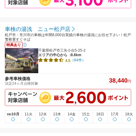
車検の湯浅 ニュー松戸店
松戸市・市川市の車検は年間8,000台実績の車検の湯浅にお任せ下さい！松戸
警察署すぐそば
特典あり
千葉県松戸市三矢小台5-25-2
エリアの中心から
:8.8km
（64件）
4.5
参考車検価格
38,440
円
法定24ヶ月点検対象
10月
11火
12水
13木
14金
15土
16日
17月
18火
08/