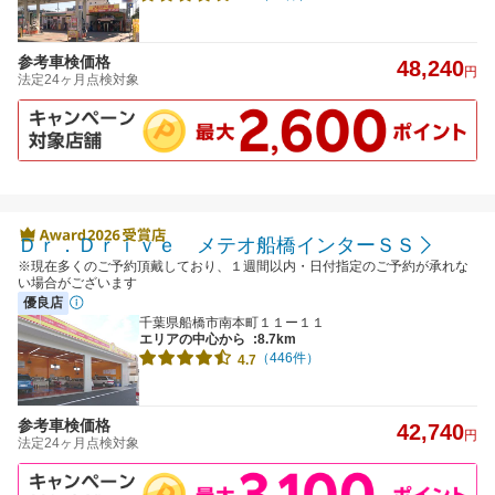
参考車検価格
48,240
円
法定24ヶ月点検対象
Ｄｒ．Ｄｒｉｖｅ メテオ船橋インターＳＳ
※現在多くのご予約頂戴しており、１週間以内・日付指定のご予約が承れな
い場合がございます
優良店
千葉県船橋市南本町１１ー１１
エリアの中心から
:8.7km
（446件）
4.7
参考車検価格
42,740
円
法定24ヶ月点検対象