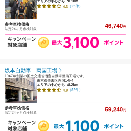
エリアの中心から
:8.1km
（25件）
4.3
参考車検価格
46,740
円
法定24ヶ月点検対象
坂本自動車 両国工場
1947年創業の国土交通省指定自動車整備工場です。
東京都墨田区両国1-8-4
エリアの中心から
:8.2km
（52件）
4.8
参考車検価格
59,240
円
法定24ヶ月点検対象