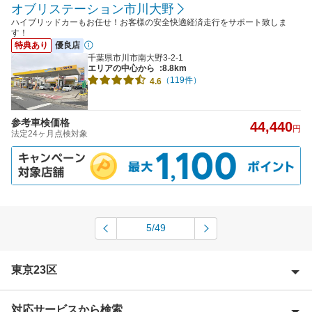
オブリステーション市川大野
ハイブリッドカーもお任せ！お客様の安全快適経済走行をサポート致しま
す！
特典あり
優良店
千葉県市川市南大野3-2-1
エリアの中心から
:8.8km
（119件）
4.6
参考車検価格
44,440
円
法定24ヶ月点検対象
5/49
東京23区
対応サービスから検索
足立区