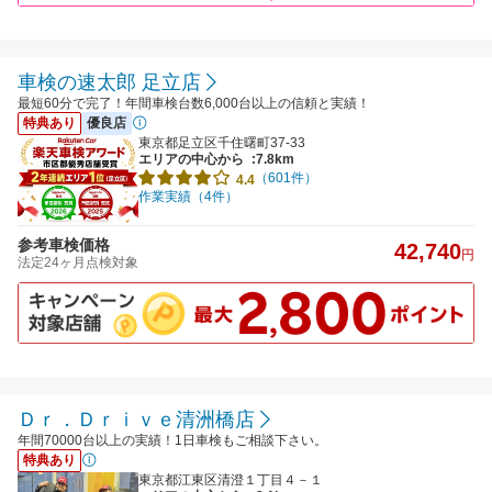
車検の速太郎 足立店
最短60分で完了！年間車検台数6,000台以上の信頼と実績！
特典あり
優良店
東京都足立区千住曙町37-33
エリアの中心から
:7.8km
（601件）
4.4
作業実績（4件）
参考車検価格
42,740
円
法定24ヶ月点検対象
Ｄｒ．Ｄｒｉｖｅ清洲橋店
年間70000台以上の実績！1日車検もご相談下さい。
特典あり
東京都江東区清澄１丁目４－１