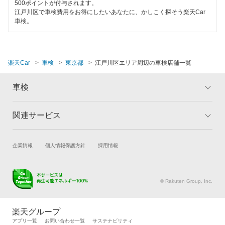
500ポイントが付与されます。
閉じる
江戸川区で車検費用をお得にしたいあなたに、かしこく探そう楽天Car
アクセル車検
車検。
トヨタディーラー
ベアーズ車検
楽天Car
車検
東京都
江戸川区エリア周辺の車検店舗一覧
エネフリ車検
車検
安心WE！車検
関連サービス
トップ
マイページ
閉じる
メリット
ご利用ガイド
試乗・商談
新車購入
企業情報
個人情報保護方針
採用情報
車検の基礎知識
キャンペーン一覧
楽天Car車買取
車検予約
ランキング
よくある質問
キズ修理予約
洗車・コーティング予約
© Rakuten Group, Inc.
メンテナンス管理
タイヤ・パーツ購入
タイヤ交換サービス
楽天Car マガジン
楽天グループ
自動車カタログ
自動車保険
アプリ一覧
お問い合わせ一覧
サステナビリティ