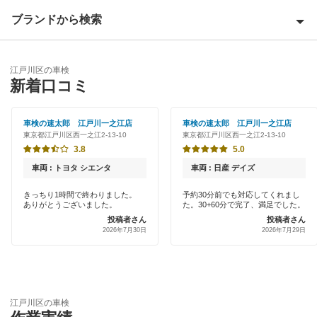
荒川区
ブランドから検索
Award 受賞店
板橋区
優良店
ENEOS
大田区
江戸川区の車検
特典あり
新着口コミ
オートバックス
葛飾区
早割りあり
出光リテール車検
車検の速太郎 江戸川一之江店
車検の速太郎 江戸川一之江店
北区
東京都江戸川区西一之江2-13-10
東京都江戸川区西一之江2-13-10
クレジットカードOK
伊藤忠エネクス
3.8
5.0
江東区
土日祝OK
車両 : トヨタ シエンタ
車両 : 日産 デイズ
宇佐美車検
品川区
代車あり
きっちり1時間で終わりました。
予約30分前でも対応してくれまし
ありがとうございました。
た。30+60分で完了、満足でした。
コスモの車検
渋谷区
投稿者さん
投稿者さん
引取り・納車あり
2026年7月30日
2026年7月29日
イデックス車検
新宿区
輸入車OK
ユアサ車検
杉並区
ハイブリッド車OK
キグナス車検
墨田区
江戸川区の車検
EV車OK