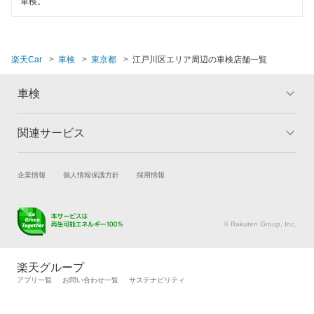
車検。
楽天Car
車検
東京都
江戸川区エリア周辺の車検店舗一覧
車検
関連サービス
トップ
マイページ
メリット
ご利用ガイド
試乗・商談
新車購入
企業情報
個人情報保護方針
採用情報
車検の基礎知識
キャンペーン一覧
楽天Car車買取
車検予約
ランキング
よくある質問
キズ修理予約
洗車・コーティング予約
© Rakuten Group, Inc.
メンテナンス管理
タイヤ・パーツ購入
タイヤ交換サービス
楽天Car マガジン
楽天グループ
自動車カタログ
自動車保険
アプリ一覧
お問い合わせ一覧
サステナビリティ
楽天マイカー割