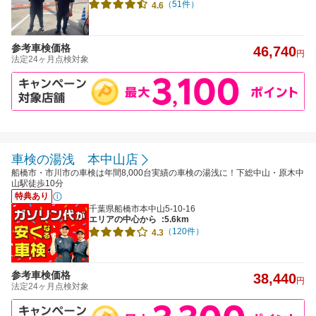
（51件）
4.6
参考車検価格
46,740
円
法定24ヶ月点検対象
車検の湯浅 本中山店
船橋市・市川市の車検は年間8,000台実績の車検の湯浅に！下総中山・原木中
山駅徒歩10分
特典あり
千葉県船橋市本中山5-10-16
エリアの中心から
:5.6km
（120件）
4.3
参考車検価格
38,440
円
法定24ヶ月点検対象