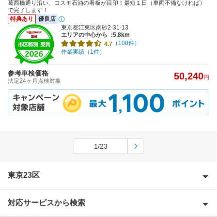
葛西橋通り沿い、コスモ石油の看板が目印！最短１日（車両不備なければ）
で完了します！
特典あり
優良店
東京都江東区南砂2-31-13
エリアの中心から
:5.8km
（100件）
4.7
作業実績（1件）
参考車検価格
50,240
円
法定24ヶ月点検対象
1/23
東京23区
対応サービスから検索
足立区