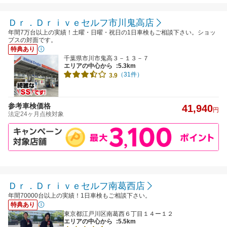
Ｄｒ．Ｄｒｉｖｅセルフ市川鬼高店
年間7万台以上の実績！土曜・日曜・祝日の1日車検もご相談下さい。ショッ
プスの対面です。
特典あり
千葉県市川市鬼高３－１３－７
エリアの中心から
:5.3km
（31件）
3.9
参考車検価格
41,940
円
法定24ヶ月点検対象
Ｄｒ．Ｄｒｉｖｅセルフ南葛西店
年間70000台以上の実績！1日車検もご相談下さい。
特典あり
東京都江戸川区南葛西６丁目１４ー１２
エリアの中心から
:5.5km