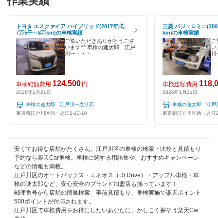
作業実績
オートビークル車検
世田谷区
120分以内の車検
ヤジマ石油車検
トヨタ エスクァイア ハイブリッド(2017年式、
三菱 パジェロミニ(200
台東区
7万5千～8万km)の車検実績
km)の車検実績
1日車検
ご覧いただきありがとうござ
ご
出光興産「らくらく安心車検」
中央区
います^^ 車検の速太郎 江戸
い
川一・・・
川
夜間受付
アクセル車検
千代田区
整備保証
124,500
118,
ベアーズ車検
車検総額費用
円
車検総額費用
豊島区
2026年1月21日
2026年1月21日
1級整備士在籍
車検の速太郎 江戸川一之江店
車検の速太郎 江
中野区
閉じる
東京都江戸川区西一之江2-13-10
東京都江戸川区西一之江2-1
コンピューター診断
練馬区
閉じる
文京区
安くてお得な店舗がたくさん。江戸川区の車検の検索・比較と見積もり
予約なら楽天Car車検。車検に関する用語集や、おすすめキャンペーン
などの情報も満載。
港区
江戸川区のオートバックス・エネオス（Dr.Drive）・アップル車検・車
検の速太郎など、安心安全のブランド加盟店も揃っています！
目黒区
郵便番号から店舗の簡単検索、事前見積もり、車検実施で楽天ポイント
500ポイントが付与されます。
江戸川区で車検費用をお得にしたいあなたに、かしこく探そう楽天Car
閉じる