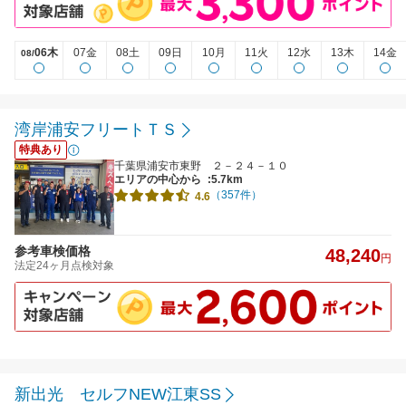
06木
07金
08土
09日
10月
11火
12水
13木
14金
08/
湾岸浦安フリートＴＳ
特典あり
千葉県浦安市東野 ２－２４－１０
エリアの中心から
:5.7km
（357件）
4.6
参考車検価格
48,240
円
法定24ヶ月点検対象
新出光 セルフNEW江東SS