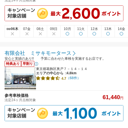
法定24ヶ月点検対象
06木
07金
08土
09日
10月
11火
12水
13木
14金
08/
有限会社 ミサキモータース
安心と実績のあり!! 予算に合わせた車検を実施するお店です。
特典あり
早割り
東京都葛飾区奥戸７－１４－１４
エリアの中心から
:4.8km
（68件）
4.7
参考車検価格
61,440
円
法定24ヶ月点検対象