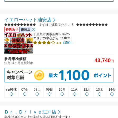
イエローハット浦安店
◆◆◆◆◆◆◆◆◆◆ まずはご連絡ください!!! ◆◆◆◆◆◆◆◆◆◆
特典あり
優良店
千葉県市川市新井3-16-25
エリアの中心から
:2.8km
（35件）
4.3
参考車検価格
43,740
円
法定24ヶ月点検対象
06木
07金
08土
09日
10月
11火
12水
13木
14金
08/
Ｄｒ．Ｄｒｉｖｅ江戸店
車検35,000台以上の実績を誇る日新石油です！