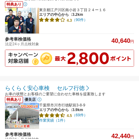
特典あり
東京都江戸川区南小岩３丁目２４ー１６
エリアの中心から
:3.2km
（90件）
4.3
参考車検価格
40,640
円
法定24ヶ月点検対象
らくらく安心車検 セルフ行徳
お車の状態とお客様のご要望に合わせた車検を提案致します
特典あり
優良店
千葉県市川市行徳駅前3-8-9
エリアの中心から
:3.9km
（69件）
4.5
作業実績（1件）
参考車検価格
42,440
円