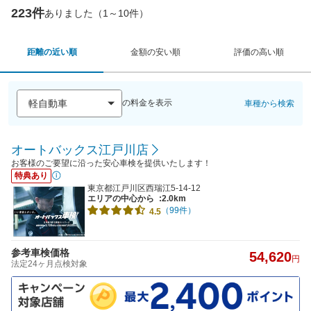
223件
ありました（1～10件）
距離の近い順
金額の安い順
評価の高い順
の料金を表示
車種から検索
オートバックス江戸川店
お客様のご要望に沿った安心車検を提供いたします！
特典あり
東京都江戸川区西瑞江5-14-12
エリアの中心から
:2.0km
（99件）
4.5
参考車検価格
54,620
円
法定24ヶ月点検対象